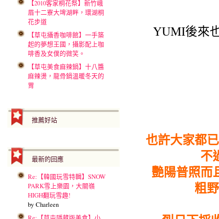
【2010客家桐花祭】新竹峨
眉十二寮大埤湖畔，環湖桐
花步道
YUMI後來
【草屯攝香咖啡館】一手築
起的夢想王國，攝影配上咖
啡香及女僕的微笑。
【草屯美食麻辣鍋】十八醬
麻辣燙，龍骨鍋溫暖冬天的
胃
推薦好站
也許大家都已
不
最新的回應
艷陽普照而
Re:【韓國玩雪特輯】SNOW
粗野
PARK雪上樂園，大關嶺
HIGH翻玩雪趣!
by Charleen
Re:【草屯隱藏版美食】小