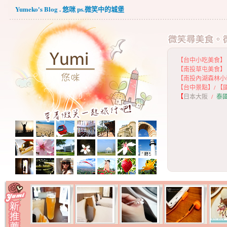
Yumeko's Blog . 悠咪 ps.微笑中的城堡
【台中小吃美食】
【
南投草屯美食】
【
南投內湖森林小
【
台中景點】
/
【
【
日本大阪
/
泰