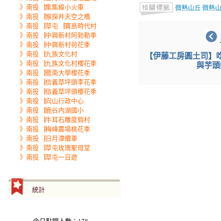
》南投▕集集線小火車
微熱山丘
微熱
》南投▕猴探井天空之橋
》南投▕草屯▕寶島時代村
》南投▕中興新村阿勃勒季
》南投▕中興新村荷花季
》南投▕九族文化村
【伊藤工房圓土司】
》南投▕九族文化村櫻花季
與芋頭
》南投▕暨南大學櫻花季
》南投▕信義草坪頭李花季
》南投▕信義草坪頭櫻花季
》南投▕向山行政中心
》南投▕鹿谷內湖國小
》南投▕牛耳石雕度假村
》南投▕梅峰農場桃花季
》南投▕日月潭纜車
》南投▕草屯玫瑰聖母堂
》南投▕草屯一日遊
統計