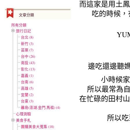
而這家是用土鳳
吃的時候，
文章分類
所有分類
旅行日記
Y
台北 (8)
新竹 (3)
苗栗 (7)
台中 (26)
南投 (43)
邊吃還邊聽媽
彰化 (13)
嘉義 (1)
小時候家
台南 (6)
所以最常為自
高雄 (5)
宜蘭 (2)
在忙碌的田村山
台東 (3)
離島(澎湖.金門.馬祖) (4)
心理測驗
所以吃
美食手札
團購美食大蒐集 (18)