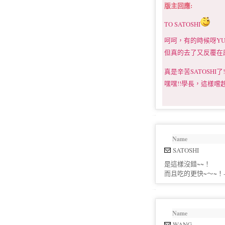
版主回應:
TO SATOSHI
呵呵，有的時候呀YU
但真的去了又反覆在感
真是辛苦SATOSHI了!!
嘿嘿!!學長，這樣嚐
Name
SATOSHI
是這樣沒錯~~！
而且吃的更快~～~！-.
Name
WANG