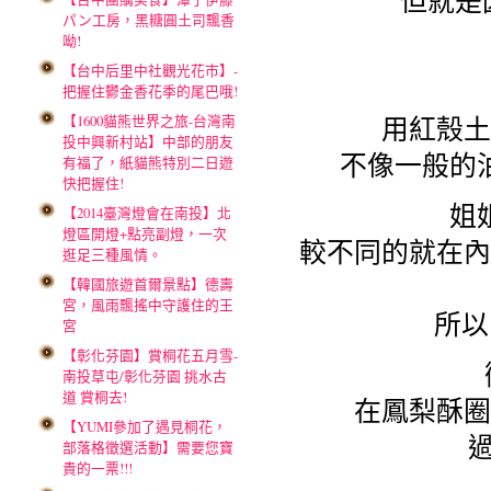
但就是
パン工房，黑糖圓土司飄香
呦!
【台中后里中社觀光花市】-
把握住鬱金香花季的尾巴哦!
【1600貓熊世界之旅-台灣南
用紅殼土
投中興新村站】中部的朋友
不像一般的
有福了，紙貓熊特別二日遊
快把握住!
姐
【2014臺灣燈會在南投】北
燈區開燈+點亮副燈，一次
較不同的就在內
逛足三種風情。
【韓國旅遊首爾景點】德壽
宮，風雨飄搖中守護住的王
所以
宮
【彰化芬園】賞桐花五月雪-
南投草屯/彰化芬園 挑水古
道 賞桐去!
在鳳梨酥圈
【YUMI參加了遇見桐花，
部落格徵選活動】需要您寶
貴的一票!!!