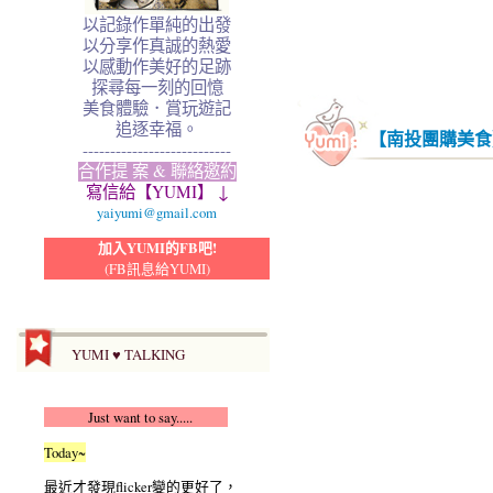
以記錄作單純的出發
以分享作真誠的熱愛
以感動作美好的足跡
探尋每一刻的回憶
美食體驗．賞玩遊記
追逐幸福。
【南投團購美食
---------------------------
合作提 案 & 聯絡邀約
寫信給【YUMI】 ↓
yaiyumi@gmail.com
加入YUMI的FB吧!
(FB訊息給YUMI)
YUMI ♥ TALKING
Just want to say.....
Today~
最近才發現flicker變的更好了，