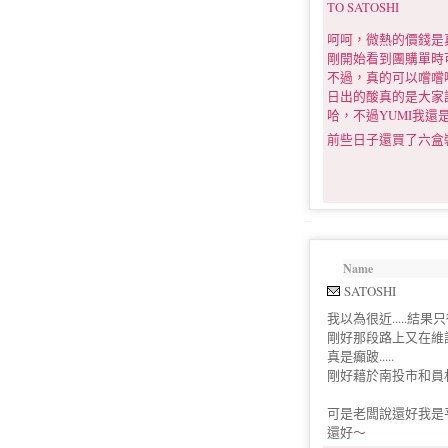
TO SATOSHI
呵呵，微熱的價錢是真的
剛開始看到團購單時可
不過，真的可以嚐嚐
日出的酸真的是大家
哈，不過YUMI我還
前些日子還買了六盒
Name
SATOSHI
我以為很近.....結果只
剛好那段路上又在維護.
真是癲跛.....
剛好藉於南投市和員
可是老闆說還好我是
還好～