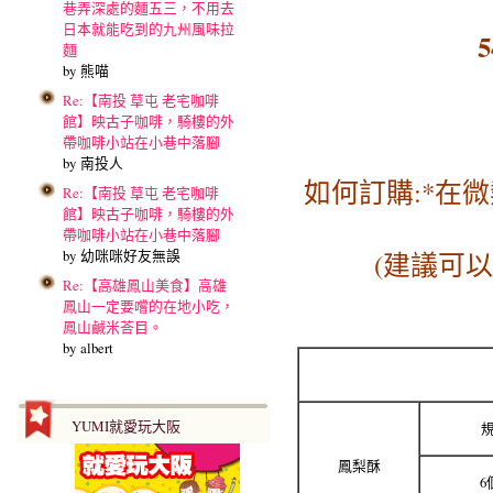
巷弄深處的麵五三，不用去
日本就能吃到的九州風味拉
麵
by 熊喵
Re:【南投 草屯 老宅咖啡
館】映古子咖啡，騎樓的外
帶咖啡小站在小巷中落腳
by 南投人
如何訂購:*在
Re:【南投 草屯 老宅咖啡
館】映古子咖啡，騎樓的外
帶咖啡小站在小巷中落腳
by 幼咪咪好友無誤
(建議可
Re:【高雄鳳山美食】高雄
鳳山一定要嚐的在地小吃，
鳳山鹹米荅目。
by albert
YUMI就愛玩大阪
鳳梨酥
6