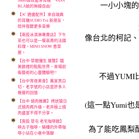
Sudio首款藍芽耳機．VASA
一小小塊的
BLÅ給的無線自由!
【3C 週邊配件】來自瑞典
的耳機SUDIO Två 新朋友，
陪伴我聽更多音樂
【南投冰淇淋專賣店】下午
像台北的柯記、
茶也可以是一餐高貴的法國
料理，MINO SNOW 香草
屋。
【台中 草間彌生 展覽】國
美館裡的點點世界，來場前
衛藝術的心靈體驗吧!!
不過YUM
【台中宵夜美食】萬家黑白
切，老字號的小店是許多人
晚餐的回憶
【台中 燒肉推薦】烤狀猿日
(這一點Yum
式燒肉再升級，老井極上燒
肉盛宴不得不分享。
【南投 草屯 老宅咖啡館】
為了能吃鳳梨
映古子咖啡，騎樓的外帶咖
啡小站在小巷中落腳