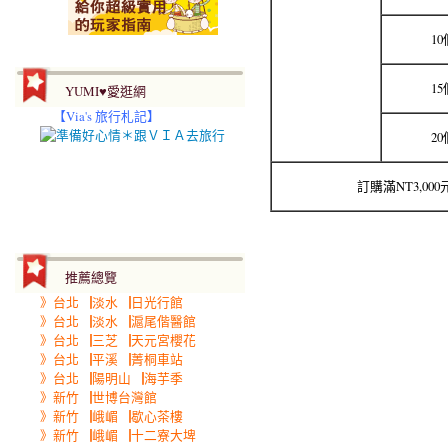
1
1
YUMI♥愛逛網
【
Via's 旅行札記】
2
訂購滿NT3,00
推薦總覽
》台北▕淡水▕日光行館
》台北▕淡水▕滬尾偕醫館
》台北▕三芝▕天元宮櫻花
》台北▕平溪▕菁桐車站
》台北▕陽明山▕海芋季
》新竹▕世博台灣館
》新竹▕峨嵋▕歇心茶樓
》新竹▕峨嵋▕十二寮大埤