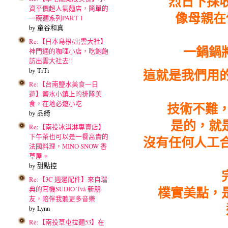
烈日下採
資平價超人氣麵店，簡單的
像母親在
一碗麵系列PART 1
by 童谷和真
Re:【日本島根/出雲大社】
一鍋鍋
神門通的咖哩小店，吃飽飽
訪出雲大社去!!
這就是我們用
by TiTi
Re:【台南鹽水美食一日
遊】鹽水小鎮上的排隊美
食，在地必遊小吃
技術不難，
by 品綺
是的，就
Re:【南投冰淇淋專賣店】
下午茶也可以是一餐高貴的
沒有任何人工
法國料理，MINO SNOW 香
草屋。
by 甜點控
Re:【3C 週邊配件】來自瑞
樸實美點，
典的耳機SUDIO Två 新朋
友，陪伴我聽更多音樂
by Lynn
Re:【南投草屯拉麵53】在