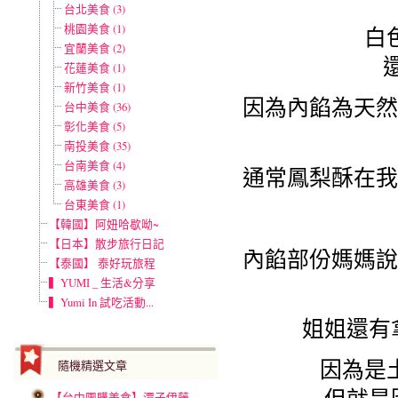
台北美食 (3)
桃園美食 (1)
白
宜蘭美食 (2)
花蓮美食 (1)
新竹美食 (1)
因為內餡為天然
台中美食 (36)
彰化美食 (5)
南投美食 (35)
台南美食 (4)
通常鳳梨酥在我
高雄美食 (3)
台東美食 (1)
【韓國】阿妞哈歇呦~
【日本】散步旅行日記
內餡部份媽媽說
【泰國】 泰好玩旅程
▍YUMI _ 生活&分享
▍Yumi In 試吃活動...
姐姐還有
因為是
隨機精選文章
【台中團購美食】潭子伊藤