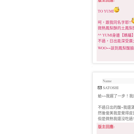
版主回應:
TO YUMI
呵，跟我同名字耶!!
微熱鳳梨酥的土鳳梨
^^ YUMI身邊【
不過，日出能深受廣
WOO~~談到鳳梨酸
Name
SATOSHI
蛤~~我遲了一步！
不過日出的酸~我還
然後俊美我是覺得皮
但是微熱我還沒吃過
版主回應: