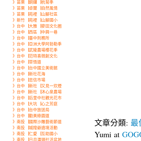
》苗栗▕銅鑼▕杭菊季
》苗栗▕卓蘭▕自然風情
》苗栗▕苑裡▕山腳社區
》新竹▕苑裡▕山腳國小
》台中▕大雅▕麥田文化圈
》台中▕西區▕中興一巷
》台中▕臺中刑務所
》台中▕亞洲大學阿勃勒季
》台中▕武陵農場櫻花季
》台中▕范特喜微創文化
》台中▕草悟道
》台中▕台中國立美術館
》台中▕新社花海
》台中▕忠信市場
》台中▕新社▕又見一炊煙
》台中▕新社▕沐心泉農場
》台中▕后里中社觀光花市
》台中▕大坑▕心之芳庭
》台中▕台中放送局
》台中▕勤美綠園道
文章分類:
最
》南投▕國際沙雕藝術節道
》南投▕城隍爺遶境活動
Yumi at
GOGO
》南投▕仁愛▕互助國小
》南投▕日月潭頭社活盆地