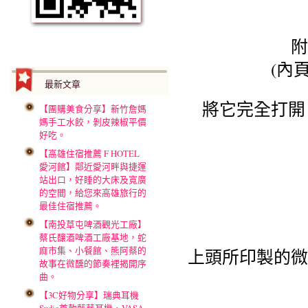
附
(內
最新文章
將它完全打開
【團購美食分享】新竹詹媽
媽手工水餃，剝皮辣椒平價
好吃。
【高雄住宿推薦 F HOTEL
愛河館】鄰近愛河畔與捷運
站出口，好睡的大床及寬廣
的空間，給您來高雄旅行的
最佳住宿推薦。
【南投草屯啤酒觀光工廠】
蔡氏釀酒啤酒工廠基地，蛇
麻市集、小餐館、熊阿蔡的
上頭所印製的微
故事在微醺的節奏裡揭開序
曲。
【3C好物分享】瑞典耳機