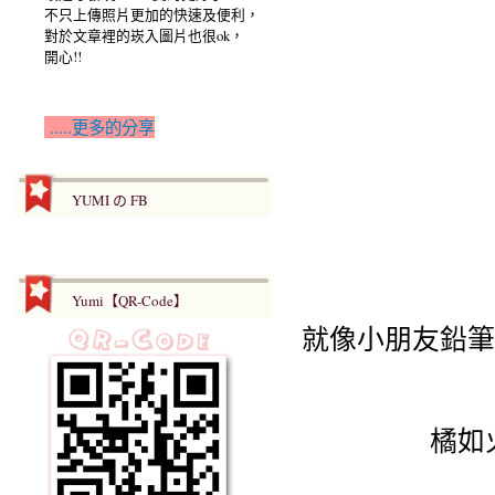
不只上傳照片更加的快速及便利，
對於文章裡的崁入圖片也很ok，
開心!!
.....更多的分享
YUMI の FB
Yumi【QR-Code】
就像小朋友鉛筆
橘如