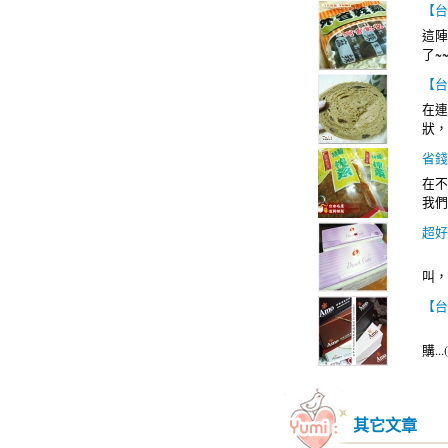
【台
這陣
了~
【台
在連
狀，
省錢
在不
我們
超好
今天
叫，
【台
今天
購...(
其它文章