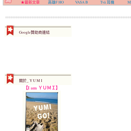
★最新文章
高雄F HO
VASA B
Två 耳機
M
Google贊助商連結
關於_ Y U M I
【I am ＹＵＭＩ】