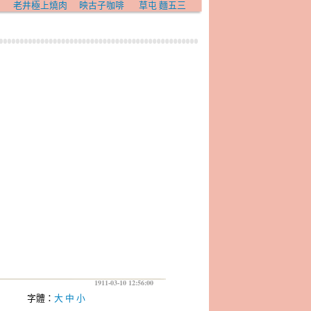
老井極上燒肉
映古子咖啡
草屯 麵五三
1911-03-10 12:56:00
字體：
大
中
小