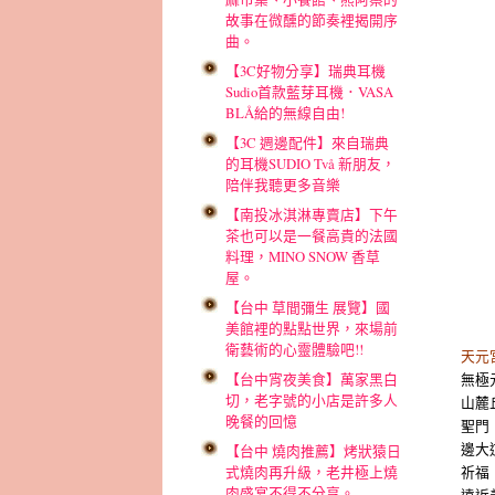
故事在微醺的節奏裡揭開序
曲。
【3C好物分享】瑞典耳機
Sudio首款藍芽耳機．VASA
BLÅ給的無線自由!
【3C 週邊配件】來自瑞典
的耳機SUDIO Två 新朋友，
陪伴我聽更多音樂
【南投冰淇淋專賣店】下午
茶也可以是一餐高貴的法國
料理，MINO SNOW 香草
屋。
【台中 草間彌生 展覽】國
美館裡的點點世界，來場前
衛藝術的心靈體驗吧!!
天元
無極
【台中宵夜美食】萬家黑白
切，老字號的小店是許多人
山麓
晚餐的回憶
聖門
邊大
【台中 燒肉推薦】烤狀猿日
祈福
式燒肉再升級，老井極上燒
肉盛宴不得不分享。
遠近