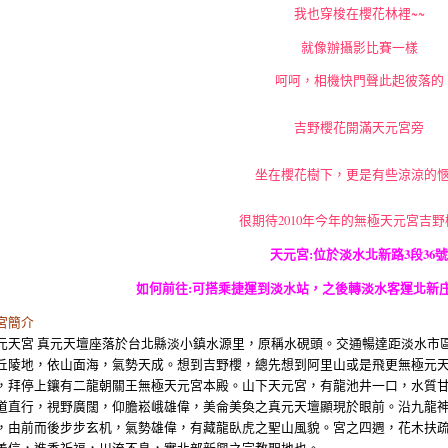
我也穿梭在櫻花林裡~~
就像辦攝影比賽一樣
呵呵，相機快門聲此起彼落的
吉野櫻花開滿天元宮旁
坐在櫻花樹下，更是有些涼涼的
很期待2010年今年的無極天元宮吉野櫻
天元宮:位於淡水北新路3段36號
如何前往:可搭乘捷運到淡水站，之後轉淡水客運北新
宮簡介
元天宮 真元天壇座落於台北縣淡小鎮水源里，原稱水硯頭。交通暢達距淡水市
丘陵地，依山面海，氣勢天成。想到吉野櫻，總先想到阿里山或是飛更無極元天
，拜停上鑲有二龍朝關王無極天元宮本殿。山下天元宮，有龍池井一口，水質
道直行，視野廣闊，仰膽崧峨雄偉，美侖美奐之真元天壇顯現於眼前。沿九龍
，由前而後步步玄机，氣勢雄偉，有藏龍臥虎之聖山風貌。宮之四週，花木扶
善信，進香祈福，川流不息，實北部新興之宗教聖地也。