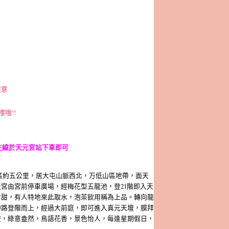
愜意
哦!!
庄線於天元宮站下車即可
區約五公里，居大屯山脈西北，万低山區地帶，面天
宮由宮前停車廣場，經梅花型五龍池，登21階即入天
甘甜，有人特地來此取水，泡茶飲用稱為上品。轉向龍
神路登階而上，經過大前庭，即可進入真元天壇，膜拜
疏，綠意盎然，鳥語花香，景色怡人，每逢星期假日，