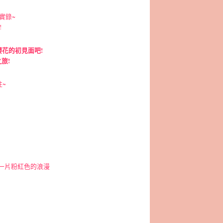
實錄~
!
櫻花的初見面吧!
之旅!
~
一片粉紅色的浪漫