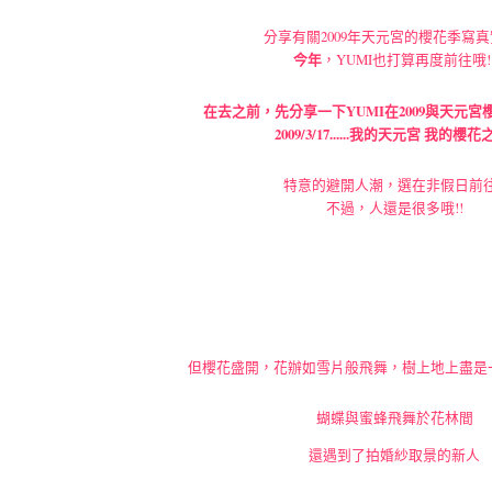
分享有關2009年天元宮的櫻花季寫真
今年
，YUMI也打算再度前往哦!
在去之前，先分享一下YUMI在2009與天元宮
2009/3/17......我的天元宮 我的櫻花
特意的避開人潮，選在非假日前往
不過，人還是很多哦!!
但櫻花盛開，花辦如雪片般飛舞，樹上地上盡是
蝴蝶與蜜蜂飛舞於花林間
還遇到了拍婚紗取景的新人