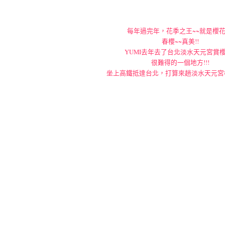
每年過完年，花季之王~~就是櫻花
春櫻~~真美!!
YUMI去年去了台北淡水天元宮賞櫻
很難得的一個地方!!!
坐上高鐵抵達台北，打算來趟淡水天元宮櫻