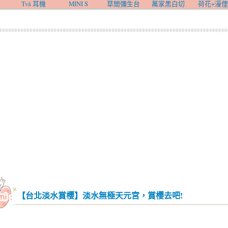
Två 耳機
MINI S
草間彌生台
萬家黑白切
荷花+漫俚
【台北淡水賞櫻】淡水無極天元宮，賞櫻去吧!