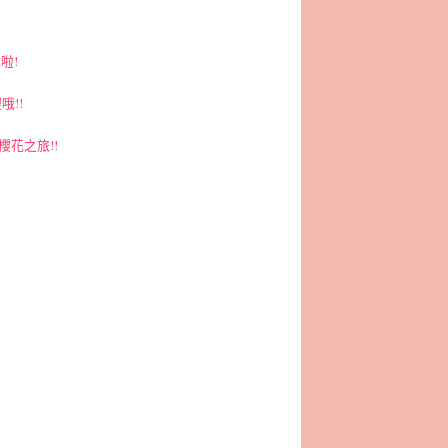
啦!
哦!!
花之旅!!