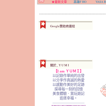
★最新文章
高雄F HO
VASA B
Google贊助商連結
關於_ Y U M I
【I am ＹＵＭＩ】
以記錄作單純的出發
以分享作真誠的熱愛
以感動作美好的足跡
探尋每一刻的回憶
美食體驗．賞玩遊記
追逐幸福。
---------------------------