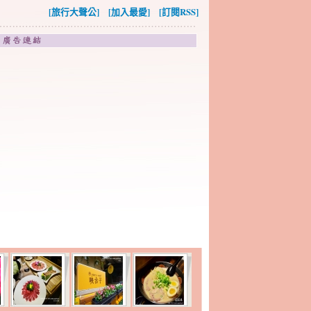
[旅行大聲公]
[加入最愛]
[訂閱RSS]