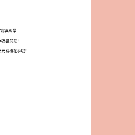
-------
宮寫真即景
6為盛開期!
元宮櫻花季哦!!