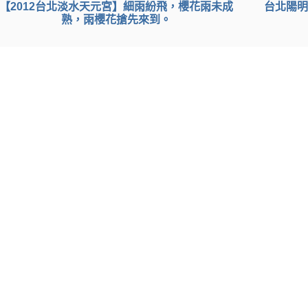
【2012台北淡水天元宮】細雨紛飛，櫻花雨未成
台北陽明
熟，雨櫻花搶先來到。