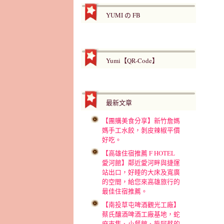
YUMI の FB
Yumi【QR-Code】
最新文章
【團購美食分享】新竹詹媽
媽手工水餃，剝皮辣椒平價
好吃。
【高雄住宿推薦 F HOTEL
愛河館】鄰近愛河畔與捷運
站出口，好睡的大床及寬廣
的空間，給您來高雄旅行的
最佳住宿推薦。
【南投草屯啤酒觀光工廠】
蔡氏釀酒啤酒工廠基地，蛇
麻市集、小餐館、熊阿蔡的