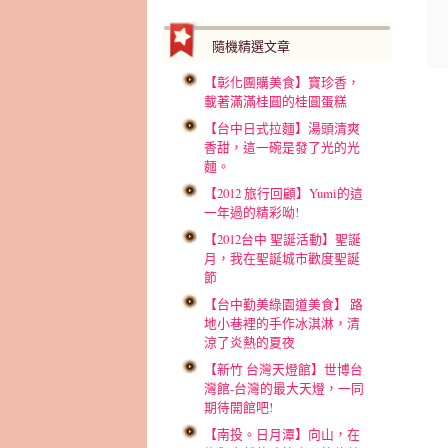
隨機精選文章
【彰化團購美食】寶珍香，
載著滿滿桂圓的桂圓蛋糕
【台中日式拉麵】湯頭清爽
香甜，這一碗是發了光的光
麵。
【2012 旅行回顧】Yumi的這
一年過的精彩呦!
【2012台中 聖誕活動】聖誕
月，我在聖誕城市歡度聖誕
節
【台中勤美綠園道美食】 路
地小巷裡的手作冰淇淋，清
涼了炎熱的夏夜
【新竹 台灣天燈館】世博台
灣館-台灣的最大天燈，一同
期待開館吧!
【南投。日月潭】向山，在