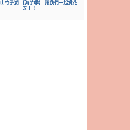
山竹子湖-【海芋季】-讓我們一起賞花
去！！