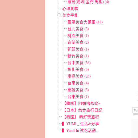
離島(澎湖.金門.馬祖) (4)
心理測驗
美食手札
團購美食大蒐集 (18)
台北美食 (3)
桃園美食 (1)
宜蘭美食 (2)
花蓮美食 (1)
新竹美食 (1)
台中美食 (36)
彰化美食 (5)
南投美食 (35)
台南美食 (4)
高雄美食 (3)
台東美食 (1)
【韓國】阿妞哈歇呦~
【日本】散步旅行日記
【泰國】 泰好玩旅程
▍YUMI _ 生活&分享
▍Yumi In 試吃活動...