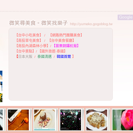
【台中小吃美食】
/
【網路熱門團購美食】
【
南投草屯美食】
/
【台中美食餐廳】
【
南投內湖森林小學】
/
【
苗栗銅鑼杭菊】
【
台中景點】
/
【國外旅遊-泰國】
【
日本大阪
/
泰國清邁
/
韓國首爾
】