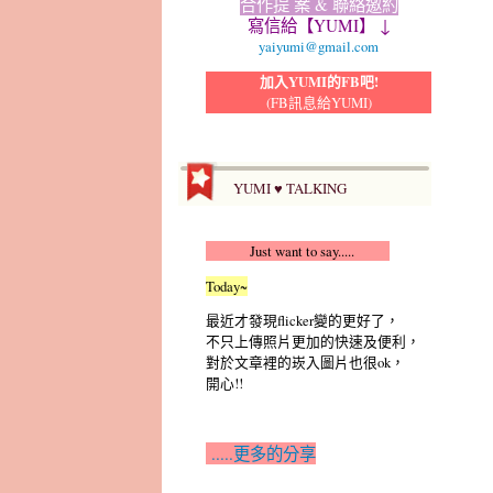
合作提 案 & 聯絡邀約
寫信給【YUMI】 ↓
yaiyumi@gmail.com
加入YUMI的FB吧!
(FB訊息給YUMI)
YUMI ♥ TALKING
Just want to say.....
Today~
最近才發現flicker變的更好了，
不只上傳照片更加的快速及便利，
對於文章裡的崁入圖片也很ok，
開心!!
.....更多的分享