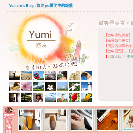
Yumeko's Blog . 悠咪 ps.微笑中的城堡
【台中小吃美食】
【
南投草屯美食】
【
南投內湖森林小
【
台中景點】
/
【
【
日本大阪
/
泰