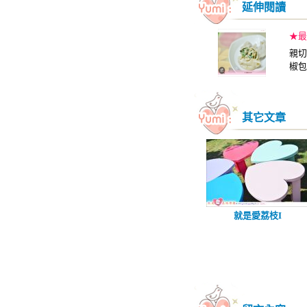
延伸閱讀
★最
親切
椒包
其它文章
就是愛荔枝I