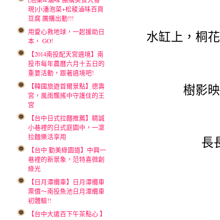
現]小潘泡菜+松稜滷味百頁
豆腐 團購出動!!!
用愛心救地球，一起援助日
水缸上，桐花
本， GO!
【2014南投配天宮遶境】南
投市每年農曆六月十五日的
重要活動，跟著遶境吧!
樹影映
【韓國旅遊首爾景點】德壽
宮，風雨飄搖中守護住的王
宮
【台中日式拉麵推薦】精誠
小巷裡的日式庭園中，一凜
拉麵樂活享用
長
【台中 勤美綠園道】中興一
巷裡的新景象，范特喜微創
綠光
【日月潭纜車】日月潭纜車
票價～南投魚池日月潭纜車
初體驗!!
【台中大遠百下午茶點心 】