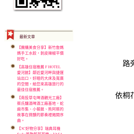
最新文章
【團購美食分享】新竹詹媽
媽手工水餃，剝皮辣椒平價
好吃。
路
【高雄住宿推薦 F HOTEL
愛河館】鄰近愛河畔與捷運
站出口，好睡的大床及寬廣
的空間，給您來高雄旅行的
最佳住宿推薦。
依桐
【南投草屯啤酒觀光工廠】
蔡氏釀酒啤酒工廠基地，蛇
麻市集、小餐館、熊阿蔡的
故事在微醺的節奏裡揭開序
曲。
【3C好物分享】瑞典耳機