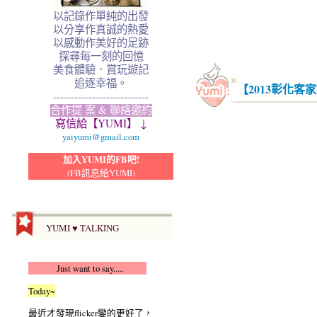
以記錄作單純的出發
以分享作真誠的熱愛
以感動作美好的足跡
探尋每一刻的回憶
美食體驗．賞玩遊記
追逐幸福。
【2013彰化
---------------------------
合作提 案 & 聯絡邀約
寫信給【YUMI】 ↓
yaiyumi@gmail.com
加入YUMI的FB吧!
(FB訊息給YUMI)
YUMI ♥ TALKING
Just want to say.....
Today~
最近才發現flicker變的更好了，