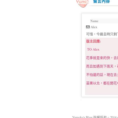
留言內容
Name
Alex
可惜，今晨去時只剩
版主回應:
TO Alex
花季就是來的快，去
而且如遇到下雨天，
不怕遠的話，現在去
苗栗以北，都在開花中!
Yumeko's Blog 版權所有 c 2014 okm