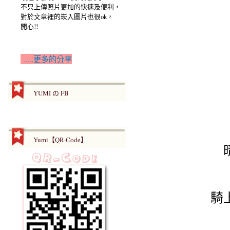
不只上傳照片更加的快速及便利，
對於文章裡的崁入圖片也很ok，
開心!!
.....更多的分享
YUMI の FB
Yumi【QR-Code】
騎