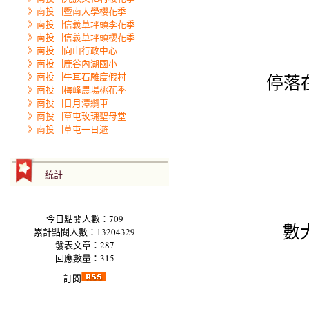
》南投▕暨南大學櫻花季
》南投▕信義草坪頭李花季
》南投▕信義草坪頭櫻花季
》南投▕向山行政中心
》南投▕鹿谷內湖國小
》南投▕牛耳石雕度假村
停落
》南投▕梅峰農場桃花季
》南投▕日月潭纜車
》南投▕草屯玫瑰聖母堂
》南投▕草屯一日遊
統計
今日點閱人數：709
數
累計點閱人數：13204329
發表文章：287
回應數量：315
訂閱