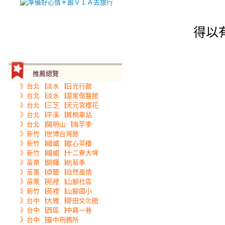
得以
推薦總覽
》台北▕淡水▕日光行館
》台北▕淡水▕滬尾偕醫館
》台北▕三芝▕天元宮櫻花
》台北▕平溪▕菁桐車站
》台北▕陽明山▕海芋季
》新竹▕世博台灣館
》新竹▕峨嵋▕歇心茶樓
》新竹▕峨嵋▕十二寮大埤
》苗栗▕銅鑼▕杭菊季
》苗栗▕卓蘭▕自然風情
》苗栗▕苑裡▕山腳社區
》新竹▕苑裡▕山腳國小
》台中▕大雅▕麥田文化圈
》台中▕西區▕中興一巷
》台中▕臺中刑務所