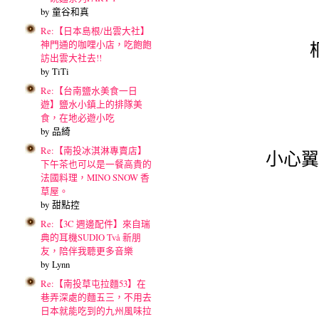
by 童谷和真
Re:【日本島根/出雲大社】
神門通的咖哩小店，吃飽飽
訪出雲大社去!!
by TiTi
Re:【台南鹽水美食一日
遊】鹽水小鎮上的排隊美
食，在地必遊小吃
by 品綺
Re:【南投冰淇淋專賣店】
小心翼
下午茶也可以是一餐高貴的
法國料理，MINO SNOW 香
草屋。
by 甜點控
Re:【3C 週邊配件】來自瑞
典的耳機SUDIO Två 新朋
友，陪伴我聽更多音樂
by Lynn
Re:【南投草屯拉麵53】在
巷弄深處的麵五三，不用去
日本就能吃到的九州風味拉