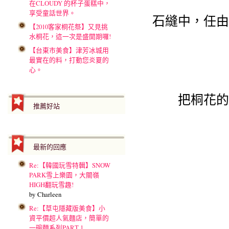
在CLOUDY 的杯子蛋糕中，
享受童話世界。
石縫中，任由
【2010客家桐花祭】又見挑
水桐花，這一次是盛開期囉!
【台東市美食】津芳冰城用
最實在的料，打動您炎夏的
心。
把桐花的
推薦好站
最新的回應
Re:【韓國玩雪特輯】SNOW
PARK雪上樂園，大關嶺
HIGH翻玩雪趣!
by Charleen
Re:【草屯隱藏版美食】小
資平價超人氣麵店，簡單的
一碗麵系列PART 1