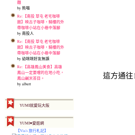
麵
by 熊喵
Re:【南投 草屯 老宅咖啡
館】映古子咖啡，騎樓的外
帶咖啡小站在小巷中落腳
by 南投人
Re:【南投 草屯 老宅咖啡
館】映古子咖啡，騎樓的外
帶咖啡小站在小巷中落腳
by 幼咪咪好友無誤
Re:【高雄鳳山美食】高雄
鳳山一定要嚐的在地小吃，
這方通往
鳳山鹹米荅目。
by albert
YUMI就愛玩大阪
YUMI♥愛逛網
【
Via's 旅行札記】