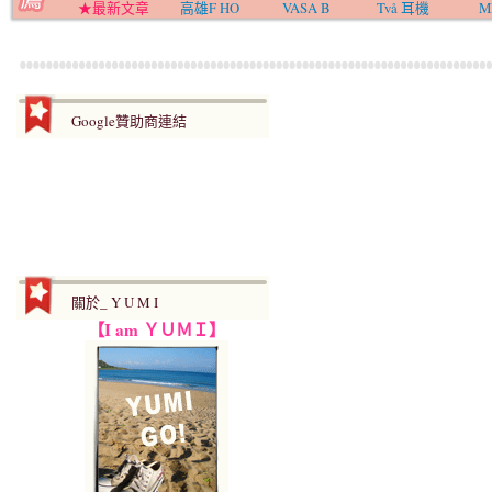
★最新文章
高雄F HO
VASA B
Två 耳機
M
Google贊助商連結
關於_ Y U M I
【I am ＹＵＭＩ】