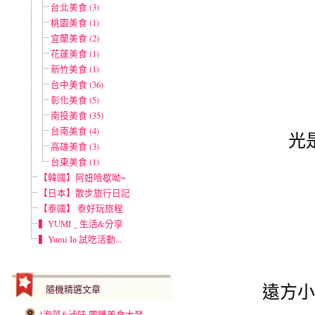
台北美食 (3)
桃園美食 (1)
宜蘭美食 (2)
花蓮美食 (1)
新竹美食 (1)
台中美食 (36)
彰化美食 (5)
南投美食 (35)
台南美食 (4)
光
高雄美食 (3)
台東美食 (1)
【韓國】阿妞哈歇呦~
【日本】散步旅行日記
【泰國】 泰好玩旅程
▍YUMI _ 生活&分享
▍Yumi In 試吃活動...
遠方小
隨機精選文章
[泡菜&滷味 團購美食大發