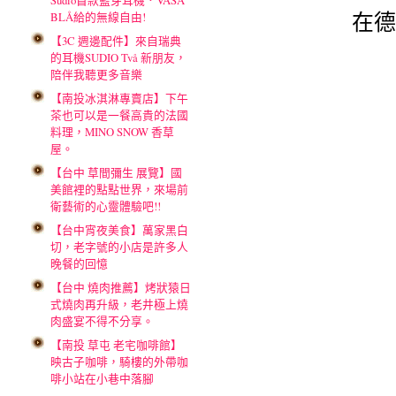
Sudio首款藍芽耳機．VASA
在德
BLÅ給的無線自由!
【3C 週邊配件】來自瑞典
的耳機SUDIO Två 新朋友，
陪伴我聽更多音樂
【南投冰淇淋專賣店】下午
茶也可以是一餐高貴的法國
料理，MINO SNOW 香草
屋。
【台中 草間彌生 展覽】國
美館裡的點點世界，來場前
衛藝術的心靈體驗吧!!
【台中宵夜美食】萬家黑白
切，老字號的小店是許多人
晚餐的回憶
【台中 燒肉推薦】烤狀猿日
式燒肉再升級，老井極上燒
肉盛宴不得不分享。
【南投 草屯 老宅咖啡館】
映古子咖啡，騎樓的外帶咖
啡小站在小巷中落腳