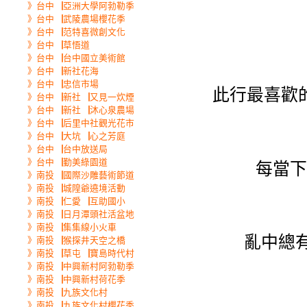
》台中▕亞洲大學阿勃勒季
》台中▕武陵農場櫻花季
》台中▕范特喜微創文化
》台中▕草悟道
》台中▕台中國立美術館
》台中▕新社花海
》台中▕忠信市場
此行最喜歡
》台中▕新社▕又見一炊煙
》台中▕新社▕沐心泉農場
》台中▕后里中社觀光花市
》台中▕大坑▕心之芳庭
》台中▕台中放送局
》台中▕勤美綠園道
每當下
》南投▕國際沙雕藝術節道
》南投▕城隍爺遶境活動
》南投▕仁愛▕互助國小
》南投▕日月潭頭社活盆地
》南投▕集集線小火車
亂中總
》南投▕猴探井天空之橋
》南投▕草屯▕寶島時代村
》南投▕中興新村阿勃勒季
》南投▕中興新村荷花季
》南投▕九族文化村
》南投▕九族文化村櫻花季