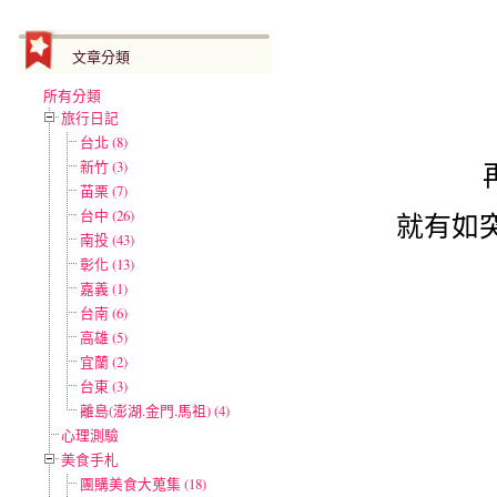
文章分類
所有分類
旅行日記
台北 (8)
新竹 (3)
苗栗 (7)
台中 (26)
就有如
南投 (43)
彰化 (13)
嘉義 (1)
台南 (6)
高雄 (5)
宜蘭 (2)
台東 (3)
離島(澎湖.金門.馬祖) (4)
心理測驗
美食手札
團購美食大蒐集 (18)