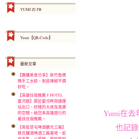
YUMI の FB
Yumi【QR-Code】
最新文章
【團購美食分享】新竹詹媽
媽手工水餃，剝皮辣椒平價
好吃。
【高雄住宿推薦 F HOTEL
愛河館】鄰近愛河畔與捷運
站出口，好睡的大床及寬廣
Yumi
的空間，給您來高雄旅行的
最佳住宿推薦。
也記錄
【南投草屯啤酒觀光工廠】
蔡氏釀酒啤酒工廠基地，蛇
麻市集、小餐館、熊阿蔡的