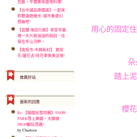
包飯，平價美味道地料理!
【台中誠品綠園道】一起來
聆聽漫遊幾米. 城市春遊幻
想曲吧!
用心的固定住
【宜蘭 海田行館】享受早晨
裡一大片綠油油的稻田，住
宿在冬山河畔。
【南投市-中興新村】 賞荷
花/蓮花去!荷花季美美呈現!
朵
踏上泥
推薦好站
最新的回應
櫻花
Re:【韓國玩雪特輯】SNOW
PARK雪上樂園，大關嶺
HIGH翻玩雪趣!
by Charleen