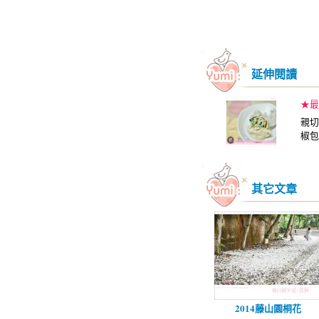
延伸閱讀
★最
親切
椒包
其它文章
2014藤山園桐花