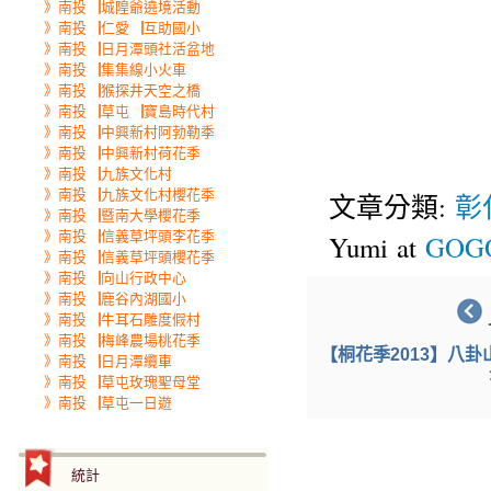
》南投▕城隍爺遶境活動
》南投▕仁愛▕互助國小
》南投▕日月潭頭社活盆地
》南投▕集集線小火車
》南投▕猴探井天空之橋
》南投▕草屯▕寶島時代村
》南投▕中興新村阿勃勒季
》南投▕中興新村荷花季
》南投▕九族文化村
》南投▕九族文化村櫻花季
文章分類:
彰
》南投▕暨南大學櫻花季
》南投▕信義草坪頭李花季
Yumi at
GOGO
》南投▕信義草坪頭櫻花季
》南投▕向山行政中心
》南投▕鹿谷內湖國小
》南投▕牛耳石雕度假村
》南投▕梅峰農場桃花季
【桐花季2013】八
》南投▕日月潭纜車
》南投▕草屯玫瑰聖母堂
》南投▕草屯一日遊
統計