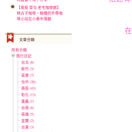
【南投 草屯 老宅咖啡館】
映古子咖啡，騎樓的外帶咖
啡小站在小巷中落腳
在
文章分類
所有分類
旅行日記
台北 (8)
新竹 (3)
苗栗 (7)
台中 (26)
南投 (43)
彰化 (13)
嘉義 (1)
台南 (6)
高雄 (5)
宜蘭 (2)
台東 (3)