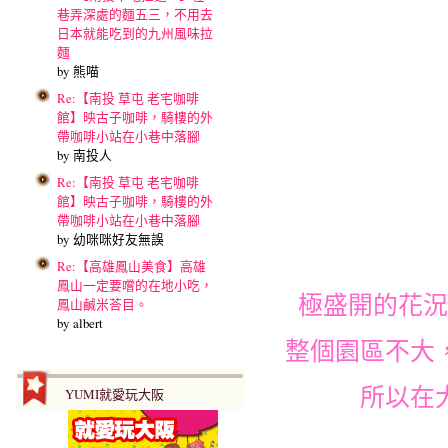
巷弄深處的麵五三，不用去
日本就能吃到的九州風味拉
麵
by 熊喵
Re:【南投 草屯 老宅咖啡
館】映古子咖啡，騎樓的外
帶咖啡小站在小巷中落腳
by 南投人
Re:【南投 草屯 老宅咖啡
館】映古子咖啡，騎樓的外
帶咖啡小站在小巷中落腳
by 幼咪咪好友無誤
Re:【高雄鳳山美食】高雄
鳳山一定要嚐的在地小吃，
極盛開的花況
鳳山鹹米荅目。
by albert
整個園區不大
所以在
YUMI就愛玩大阪