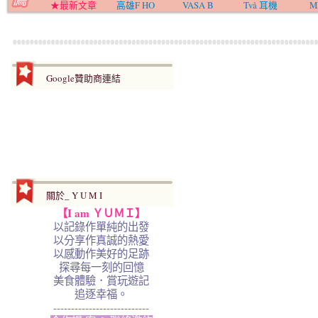
★最新文章
高雄F HO
VASA B
Två 耳機
M
Google贊助商連結
關於_ Y U M I
【I am ＹＵＭＩ】
以記錄作單純的出發
以分享作真誠的熱愛
以感動作美好的足跡
探尋每一刻的回憶
美食體驗．賞玩遊記
追逐幸福。
---------------------------