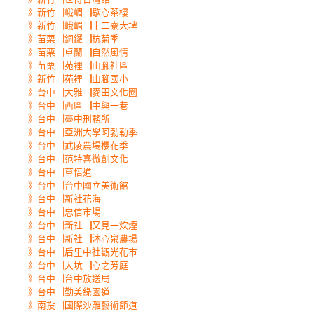
》新竹▕峨嵋▕歇心茶樓
》新竹▕峨嵋▕十二寮大埤
》苗栗▕銅鑼▕杭菊季
》苗栗▕卓蘭▕自然風情
》苗栗▕苑裡▕山腳社區
》新竹▕苑裡▕山腳國小
》台中▕大雅▕麥田文化圈
》台中▕西區▕中興一巷
》台中▕臺中刑務所
》台中▕亞洲大學阿勃勒季
》台中▕武陵農場櫻花季
》台中▕范特喜微創文化
》台中▕草悟道
》台中▕台中國立美術館
》台中▕新社花海
》台中▕忠信市場
》台中▕新社▕又見一炊煙
》台中▕新社▕沐心泉農場
》台中▕后里中社觀光花市
》台中▕大坑▕心之芳庭
》台中▕台中放送局
》台中▕勤美綠園道
》南投▕國際沙雕藝術節道