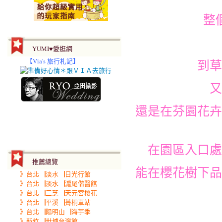
整
YUMI♥愛逛網
【
Via's 旅行札記】
到草
又
還是在芬園花卉
在園區入口處
推薦總覽
能在櫻花樹下品
》台北▕淡水▕日光行館
》台北▕淡水▕滬尾偕醫館
》台北▕三芝▕天元宮櫻花
》台北▕平溪▕菁桐車站
》台北▕陽明山▕海芋季
》新竹▕世博台灣館