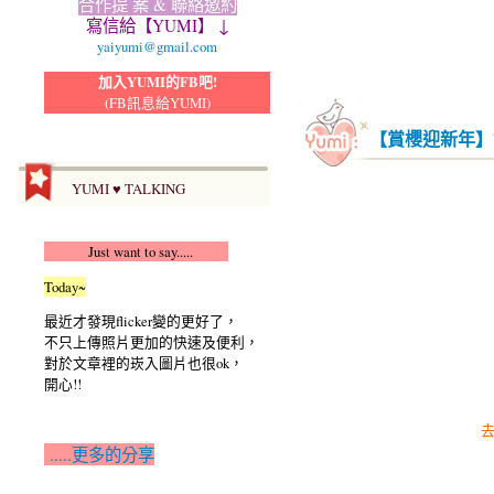
合作提 案 & 聯絡邀約
寫信給【YUMI】 ↓
yaiyumi@gmail.com
加入YUMI的FB吧!
(FB訊息給YUMI)
【賞櫻迎新年】
YUMI ♥ TALKING
Just want to say.....
Today~
最近才發現flicker變的更好了，
不只上傳照片更加的快速及便利，
對於文章裡的崁入圖片也很ok，
開心!!
.....更多的分享