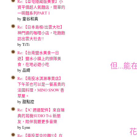
Re:【草屯隱藏版美食】小
資平價超人氣麵店，簡單的
一碗麵系列PART 1
by 童谷和真
Re:【日本島根/出雲大社】
神門通的咖哩小店，吃飽飽
訪出雲大社去!!
by TiTi
Re:【台南鹽水美食一日
遊】鹽水小鎮上的排隊美
但..
食，在地必遊小吃
by 品綺
Re:【南投冰淇淋專賣店】
下午茶也可以是一餐高貴的
法國料理，MINO SNOW 香
草屋。
by 甜點控
Re:【3C 週邊配件】來自瑞
典的耳機SUDIO Två 新朋
友，陪伴我聽更多音樂
by Lynn
花
Re:【南投草屯拉麵53】在