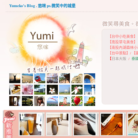
Yumeko's Blog . 悠咪 ps.微笑中的城堡
【台中小吃美食】
【
南投草屯美食】
【
南投內湖森林小
【
台中景點】
/
【
【
日本大阪
/
泰