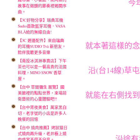
今
故事在微醺的節奏裡揭開序
曲。
【3C好物分享】瑞典耳機
Sudio首款藍芽耳機．VASA
BLÅ給的無線自由!
【3C 週邊配件】來自瑞典
就本著這樣的念
的耳機SUDIO Två 新朋友，
陪伴我聽更多音樂
【南投冰淇淋專賣店】下午
茶也可以是一餐高貴的法國
沿(台14線)
料理，MINO SNOW 香草
屋。
【台中 草間彌生 展覽】國
就能在右側找到
美館裡的點點世界，來場前
衛藝術的心靈體驗吧!!
【台中宵夜美食】萬家黑白
切，老字號的小店是許多人
晚餐的回憶
【台中 燒肉推薦】烤狀猿日
式燒肉再升級，老井極上燒
沿途有
肉盛宴不得不分享。