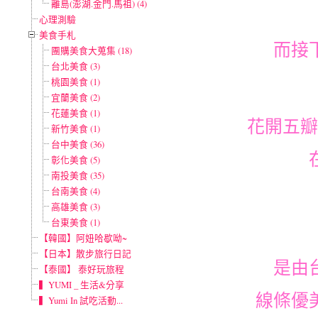
離島(澎湖.金門.馬祖) (4)
心理測驗
美食手札
而接
團購美食大蒐集 (18)
台北美食 (3)
桃園美食 (1)
宜蘭美食 (2)
花蓮美食 (1)
花開五瓣
新竹美食 (1)
台中美食 (36)
彰化美食 (5)
南投美食 (35)
台南美食 (4)
高雄美食 (3)
台東美食 (1)
【韓國】阿妞哈歇呦~
【日本】散步旅行日記
是由
【泰國】 泰好玩旅程
▍YUMI _ 生活&分享
線條優
▍Yumi In 試吃活動...