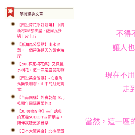
隨機精選文章
【南投荷花季好咖啡】中興
新村86#咖啡屋，薩爾瓦多
不得
遇上皮卡丘
【澎湖馬公景點】山水沙
讓人也
灘，一個碧海藍天的黃金海
岸!
【2010客家桐花祭】又見挑
水桐花，這一次是盛開期囉!
現在不用
【南投美食餐廳】- 心靈角
落簡餐咖啡，山中的月光寶
走
盒!
【台南團購】外省乾麵!!8元
乾麵年團購百萬包!!
【3C 週邊配件】來自瑞典
的耳機SUDIO Två 新朋友，
當然，這一區
陪伴我聽更多音樂
【日本大阪美食】北極星蛋