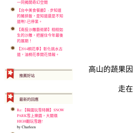
一同揭開奇幻空間
【台中美食餐廳】- 步知道
的豬排飯，是知道還是不知
道咧!-已停業。
【南投沙雕藝術節】栩栩如
生的沙雕，把握住今年最後
的展期！
【2014桐花季】彰化挑水古
道，油桐花季開花情報。
高山的蔬果因
推薦好站
走在
最新的回應
Re:【韓國玩雪特輯】SNOW
PARK雪上樂園，大關嶺
HIGH翻玩雪趣!
by Charleen