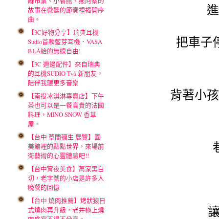
麻市集、小餐館、熊阿蔡的
進
故事在微醺的節奏裡揭開序
曲。
【3C好物分享】瑞典耳機
把車子
Sudio首款藍芽耳機．VASA
BLÅ給的無線自由!
【3C 週邊配件】來自瑞典
的耳機SUDIO Två 新朋友，
陪伴我聽更多音樂
背著小孩
【南投冰淇淋專賣店】下午
茶也可以是一餐高貴的法國
料理，MINO SNOW 香草
屋。
【台中 草間彌生 展覽】國
美館裡的點點世界，來場前
衛藝術的心靈體驗吧!!
【台中宵夜美食】萬家黑白
切，老字號的小店是許多人
晚餐的回憶
【台中 燒肉推薦】烤狀猿日
讓
式燒肉再升級，老井極上燒