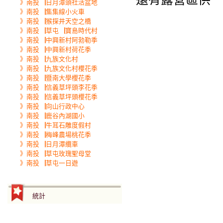
》南投▕日月潭頭社活盆地
》南投▕集集線小火車
》南投▕猴探井天空之橋
》南投▕草屯▕寶島時代村
》南投▕中興新村阿勃勒季
》南投▕中興新村荷花季
》南投▕九族文化村
》南投▕九族文化村櫻花季
》南投▕暨南大學櫻花季
》南投▕信義草坪頭李花季
》南投▕信義草坪頭櫻花季
》南投▕向山行政中心
》南投▕鹿谷內湖國小
》南投▕牛耳石雕度假村
》南投▕梅峰農場桃花季
》南投▕日月潭纜車
》南投▕草屯玫瑰聖母堂
》南投▕草屯一日遊
統計