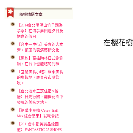
隨機精選文章
【2014台北陽明山竹子湖海
芋季】在海芋夢田迎夕日及
愜意的假日
在櫻花樹
【台中一中街】美食的大本
營，街頭的表演藝術文化!
【邀約】高雄陶林日式涮涮
鍋，在台中也能吃的到囉!
【宜蘭美食小吃】羅東美食
的集散地，羅東夜市隨您
吃。
【台北淡水三芝住宿&餐
廳】日光行館，翻糖花園中
發現的美味之地。
【網購小零嘴-Ceres Trail
Mix 綜合堅果】試吃食記
【2011台中勤美誠品綠園
道】FANTASTIC 25 SHOPS