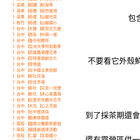
》苗栗▕銅鑼▕杭菊季
》苗栗▕卓蘭▕自然風情
包
》苗栗▕苑裡▕山腳社區
》新竹▕苑裡▕山腳國小
》台中▕大雅▕麥田文化圈
》台中▕西區▕中興一巷
》台中▕臺中刑務所
》台中▕亞洲大學阿勃勒季
》台中▕武陵農場櫻花季
》台中▕范特喜微創文化
不要看它外殼
》台中▕草悟道
》台中▕台中國立美術館
》台中▕新社花海
》台中▕忠信市場
》台中▕新社▕又見一炊煙
》台中▕新社▕沐心泉農場
》台中▕后里中社觀光花市
》台中▕大坑▕心之芳庭
》台中▕台中放送局
到了採茶期還會
》台中▕勤美綠園道
》南投▕國際沙雕藝術節道
》南投▕城隍爺遶境活動
》南投▕仁愛▕互助國小
還有露營區供一