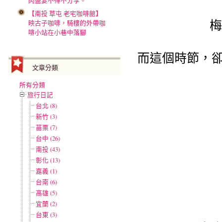
肉盛宴不得不分享。
【南投 草屯 老宅咖啡館】
梅
映古子咖啡，騎樓的外帶咖
啡小站在小巷中落腳
而這個時節，卻
文章分類
所有分類
旅行日記
台北 (8)
新竹 (3)
苗栗 (7)
台中 (26)
南投 (43)
彰化 (13)
嘉義 (1)
台南 (6)
高雄 (5)
宜蘭 (2)
台東 (3)