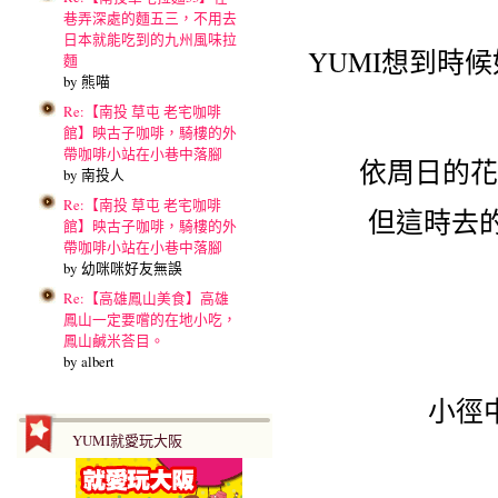
巷弄深處的麵五三，不用去
日本就能吃到的九州風味拉
YUMI想到時
麵
by 熊喵
Re:【南投 草屯 老宅咖啡
館】映古子咖啡，騎樓的外
帶咖啡小站在小巷中落腳
依周日的花
by 南投人
Re:【南投 草屯 老宅咖啡
但這時去
館】映古子咖啡，騎樓的外
帶咖啡小站在小巷中落腳
by 幼咪咪好友無誤
Re:【高雄鳳山美食】高雄
鳳山一定要嚐的在地小吃，
鳳山鹹米荅目。
by albert
小徑
YUMI就愛玩大阪