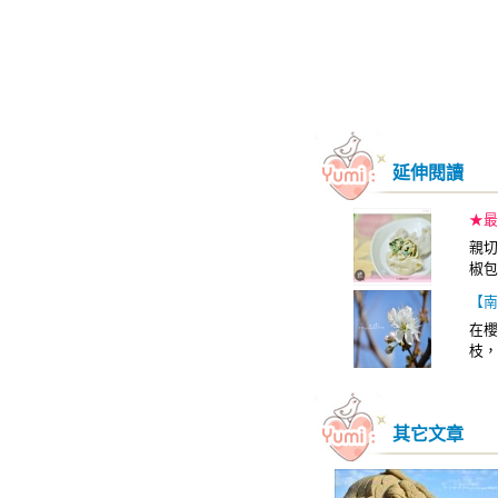
延伸閱讀
★最
親切
椒包
【南
在櫻
枝，
其它文章