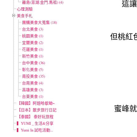
這讓
離島(澎湖.金門.馬祖) (4)
心理測驗
美食手札
團購美食大蒐集 (18)
台北美食 (3)
但桃紅
桃園美食 (1)
宜蘭美食 (2)
花蓮美食 (1)
新竹美食 (1)
台中美食 (36)
彰化美食 (5)
南投美食 (35)
台南美食 (4)
高雄美食 (3)
台東美食 (1)
【韓國】阿妞哈歇呦~
蜜峰就
【日本】散步旅行日記
【泰國】 泰好玩旅程
▍YUMI _ 生活&分享
▍Yumi In 試吃活動...