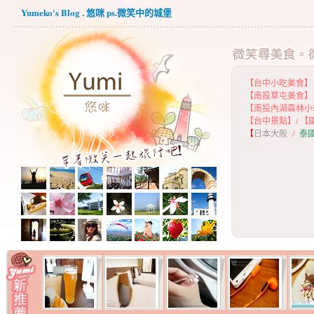
Yumeko's Blog . 悠咪 ps.微笑中的城堡
【台中小吃美食】
【
南投草屯美食】
【
南投內湖森林小
【
台中景點】
/
【
【
日本大阪
/
泰