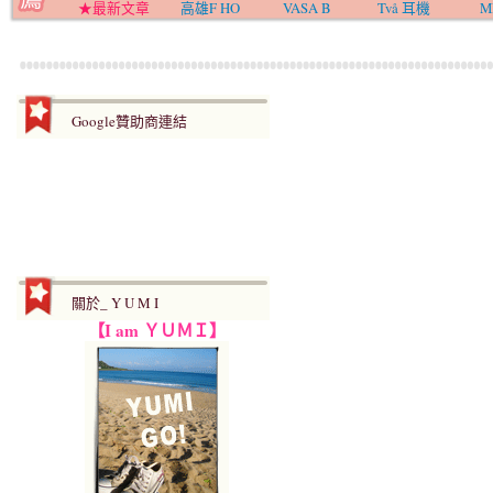
★最新文章
高雄F HO
VASA B
Två 耳機
M
Google贊助商連結
關於_ Y U M I
【I am ＹＵＭＩ】