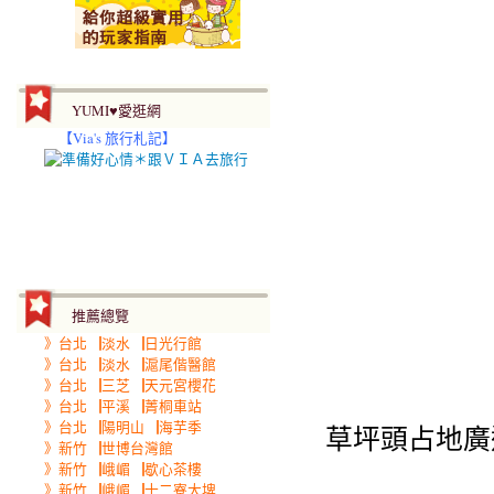
YUMI♥愛逛網
【
Via's 旅行札記】
推薦總覽
》台北▕淡水▕日光行館
》台北▕淡水▕滬尾偕醫館
》台北▕三芝▕天元宮櫻花
》台北▕平溪▕菁桐車站
》台北▕陽明山▕海芋季
草坪頭占地廣
》新竹▕世博台灣館
》新竹▕峨嵋▕歇心茶樓
》新竹▕峨嵋▕十二寮大埤