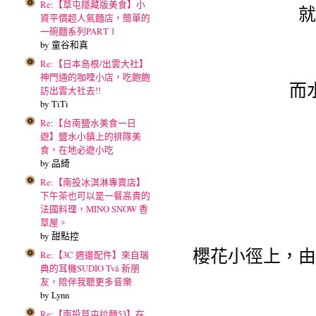
Re:【草屯隱藏版美食】小
就
資平價超人氣麵店，簡單的
一碗麵系列PART 1
by 童谷和真
Re:【日本島根/出雲大社】
神門通的咖哩小店，吃飽飽
而
訪出雲大社去!!
by TiTi
Re:【台南鹽水美食一日
遊】鹽水小鎮上的排隊美
食，在地必遊小吃
by 品綺
Re:【南投冰淇淋專賣店】
下午茶也可以是一餐高貴的
法國料理，MINO SNOW 香
草屋。
by 甜點控
櫻花小徑上，由
Re:【3C 週邊配件】來自瑞
典的耳機SUDIO Två 新朋
友，陪伴我聽更多音樂
by Lynn
Re:【南投草屯拉麵53】在