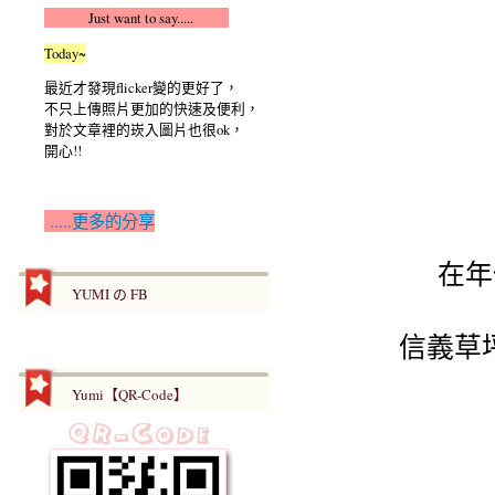
Just want to say.....
Today~
最近才發現flicker變的更好了，
不只上傳照片更加的快速及便利，
對於文章裡的崁入圖片也很ok，
開心!!
.....更多的分享
在年
YUMI の FB
信義草
Yumi【QR-Code】