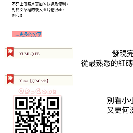
不只上傳照片更加的快速及便利，
對於文章裡的崁入圖片也很ok，
開心!!
.....更多的分享
發現完
YUMI の FB
從最熟悉的紅磚
Yumi【QR-Code】
別看小
又更何