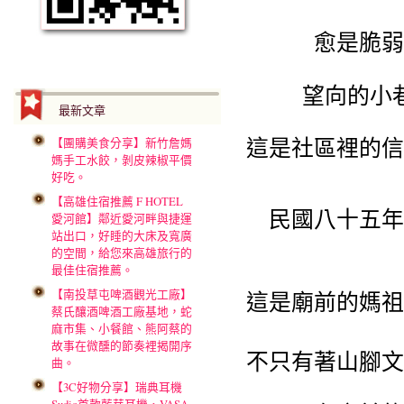
愈是脆弱
望向的小
最新文章
這是社區裡的信
【團購美食分享】新竹詹媽
媽手工水餃，剝皮辣椒平價
好吃。
【高雄住宿推薦 F HOTEL
民國八十五年
愛河館】鄰近愛河畔與捷運
站出口，好睡的大床及寬廣
的空間，給您來高雄旅行的
最佳住宿推薦。
【南投草屯啤酒觀光工廠】
這是廟前的媽祖
蔡氏釀酒啤酒工廠基地，蛇
麻市集、小餐館、熊阿蔡的
故事在微醺的節奏裡揭開序
不只有著山腳文
曲。
【3C好物分享】瑞典耳機