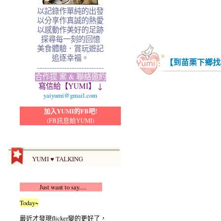
以記錄作單純的出發
以分享作真誠的熱愛
以感動作美好的足跡
探尋每一刻的回憶
美食體驗．賞玩遊記
追逐幸福。
【到苗栗下鄉找
---------------------------
合作提 案 & 聯絡邀約
寫信給【YUMI】 ↓
yaiyumi@gmail.com
加入YUMI的FB吧!
(FB訊息給YUMI)
YUMI ♥ TALKING
Just want to say.....
Today~
最近才發現flicker變的更好了，