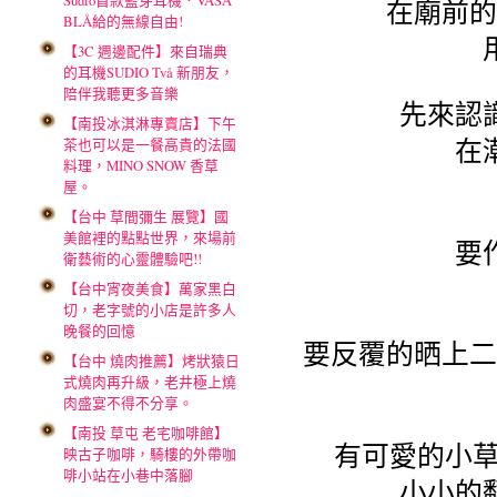
Sudio首款藍芽耳機．VASA
在廟前的
BLÅ給的無線自由!
【3C 週邊配件】來自瑞典
的耳機SUDIO Två 新朋友，
陪伴我聽更多音樂
先來認
【南投冰淇淋專賣店】下午
在
茶也可以是一餐高貴的法國
料理，MINO SNOW 香草
屋。
【台中 草間彌生 展覽】國
美館裡的點點世界，來場前
要
衛藝術的心靈體驗吧!!
【台中宵夜美食】萬家黑白
切，老字號的小店是許多人
晚餐的回憶
要反覆的晒上二
【台中 燒肉推薦】烤狀猿日
式燒肉再升級，老井極上燒
肉盛宴不得不分享。
【南投 草屯 老宅咖啡館】
有可愛的小草
映古子咖啡，騎樓的外帶咖
啡小站在小巷中落腳
小小的