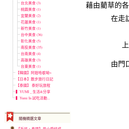
台北美食 (3)
藉由藺草的各
桃園美食 (1)
宜蘭美食 (2)
在走
花蓮美食 (1)
新竹美食 (1)
台中美食 (36)
彰化美食 (5)
上
南投美食 (35)
台南美食 (4)
高雄美食 (3)
由門
台東美食 (1)
【韓國】阿妞哈歇呦~
【日本】散步旅行日記
【泰國】 泰好玩旅程
▍YUMI _ 生活&分享
▍Yumi In 試吃活動...
隨機精選文章
【祈福。泰國】用小愛結成