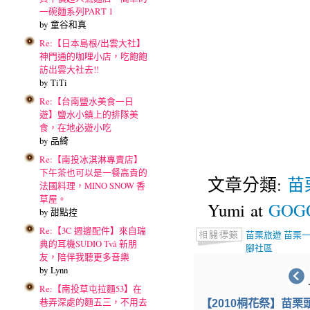
一碗麵系列PART 1
by 童谷和真
Re:【日本島根/出雲大社】
神門通的咖哩小店，吃飽飽
訪出雲大社去!!
by TiTi
Re:【台南鹽水美食一日
遊】鹽水小鎮上的排隊美
食，在地必遊小吃
by 品綺
Re:【南投冰淇淋專賣店】
下午茶也可以是一餐高貴的
文章分類:
苗
法國料理，MINO SNOW 香
草屋。
Yumi at
GOGO
by 甜點控
Re:【3C 週邊配件】來自瑞
苗栗旅遊
苗栗
典的耳機SUDIO Två 新朋
腳社區
友，陪伴我聽更多音樂
by Lynn
Re:【南投草屯拉麵53】在
巷弄深處的麵五三，不用去
【2010桐花祭】苗栗