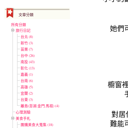
文章分類
所有分類
她們
旅行日記
台北 (8)
新竹 (3)
苗栗 (7)
台中 (26)
南投 (43)
彰化 (13)
嘉義 (1)
台南 (6)
櫥窗裡
高雄 (5)
宜蘭 (2)
台東 (3)
離島(澎湖.金門.馬祖) (4)
心理測驗
對居
美食手札
難能
團購美食大蒐集 (18)