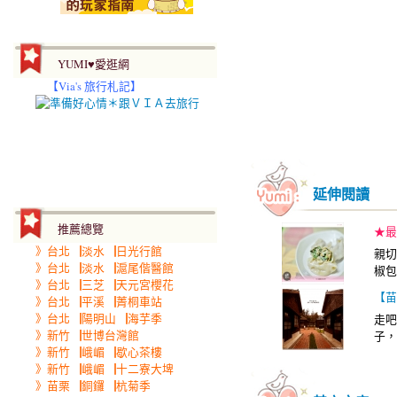
YUMI♥愛逛網
【
Via's 旅行札記】
延伸閱讀
推薦總覽
★最
》台北▕淡水▕日光行館
親切
》台北▕淡水▕滬尾偕醫館
椒包
》台北▕三芝▕天元宮櫻花
【苗
》台北▕平溪▕菁桐車站
》台北▕陽明山▕海芋季
走吧
》新竹▕世博台灣館
子，
》新竹▕峨嵋▕歇心茶樓
》新竹▕峨嵋▕十二寮大埤
》苗栗▕銅鑼▕杭菊季