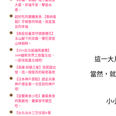
大愛，祈福平安，擊退水
患。
超好吃的團購美食-【香帥蛋
糕】芋頭香的味道，就是滿
足的幸福
【南投信義草坪頭賞櫻花】
玉山腳下的茶園，櫻花齊放
山林相映。
【2014台北紙貓熊展覽】
1600貓熊世界之旅臺北站，
這一大
一起攻陷臺北城吧!
【高雄 前鎮之星】從凱旋出
發，找一個發亮的秘密基地
當然，就
【日本神戶景點】遊走兵庫
神戶港及第一次見到的神戶
塔!
【宜蘭美食小吃】羅東美食
小
的集散地，羅東夜市隨您
吃。
【台北淡水三芝住宿&餐