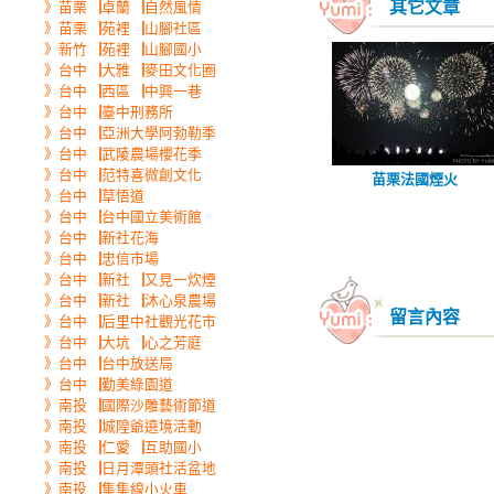
其它文章
》苗栗▕卓蘭▕自然風情
》苗栗▕苑裡▕山腳社區
》新竹▕苑裡▕山腳國小
》台中▕大雅▕麥田文化圈
》台中▕西區▕中興一巷
》台中▕臺中刑務所
》台中▕亞洲大學阿勃勒季
》台中▕武陵農場櫻花季
》台中▕范特喜微創文化
苗栗法國煙火
》台中▕草悟道
》台中▕台中國立美術館
》台中▕新社花海
》台中▕忠信市場
》台中▕新社▕又見一炊煙
》台中▕新社▕沐心泉農場
留言內容
》台中▕后里中社觀光花市
》台中▕大坑▕心之芳庭
》台中▕台中放送局
》台中▕勤美綠園道
》南投▕國際沙雕藝術節道
》南投▕城隍爺遶境活動
》南投▕仁愛▕互助國小
》南投▕日月潭頭社活盆地
》南投▕集集線小火車