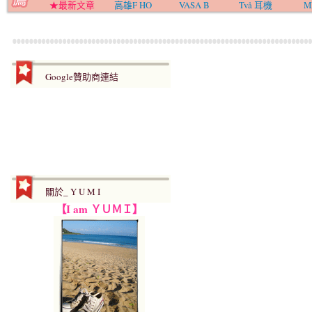
★最新文章
高雄F HO
VASA B
Två 耳機
M
Google贊助商連結
關於_ Y U M I
【I am ＹＵＭＩ】