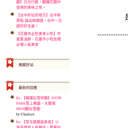
廳】日光行館，翻糖花園中
發現的美味之地。
【台中好玩的地方】台中新
景點-誠品綠園道。台中一日
遊的好去處！
-------------
【花蓮市必吃美食小吃】炸
蛋蔥油餅，花蓮市小吃巡禮
必嚐人氣美食
推薦好站
最新的回應
Re:【韓國玩雪特輯】SNOW
PARK雪上樂園，大關嶺
HIGH翻玩雪趣!
by Charleen
Re:【草屯隱藏版美食】小
資平價超人氣麵店，簡單的