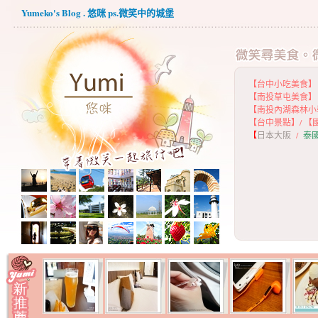
Yumeko's Blog . 悠咪 ps.微笑中的城堡
【台中小吃美食】
【
南投草屯美食】
【
南投內湖森林小
【
台中景點】
/
【
【
日本大阪
/
泰