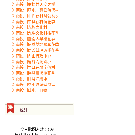
》南投▕猴探井天空之橋
》南投▕草屯▕寶島時代村
》南投▕中興新村阿勃勒季
》南投▕中興新村荷花季
》南投▕九族文化村
》南投▕九族文化村櫻花季
》南投▕暨南大學櫻花季
》南投▕信義草坪頭李花季
》南投▕信義草坪頭櫻花季
》南投▕向山行政中心
》南投▕鹿谷內湖國小
》南投▕牛耳石雕度假村
》南投▕梅峰農場桃花季
》南投▕日月潭纜車
》南投▕草屯玫瑰聖母堂
》南投▕草屯一日遊
統計
今日點閱人數：603