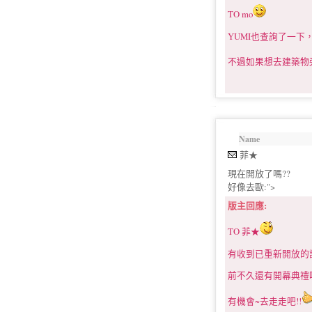
TO mo
YUMI也查詢了一
不過如果想去建築物
Name
菲★
現在開放了嗎??
好像去歐:">
版主回應:
TO 菲★
有收到已重新開放的訊
前不久還有開幕典禮呢
有機會~去走走吧!!