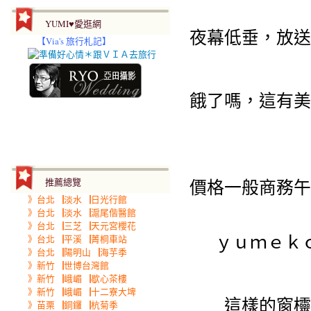
YUMI♥愛逛網
夜幕低垂，放送
【
Via's 旅行札記】
餓了嗎，這有美
價格一般商務午
推薦總覽
》台北▕淡水▕日光行館
》台北▕淡水▕滬尾偕醫館
》台北▕三芝▕天元宮櫻花
ｙｕｍｅｋ
》台北▕平溪▕菁桐車站
》台北▕陽明山▕海芋季
》新竹▕世博台灣館
》新竹▕峨嵋▕歇心茶樓
》新竹▕峨嵋▕十二寮大埤
這樣的窗欞
》苗栗▕銅鑼▕杭菊季