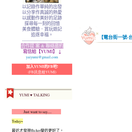
以記錄作單純的出發
以分享作真誠的熱愛
以感動作美好的足跡
探尋每一刻的回憶
美食體驗．賞玩遊記
追逐幸福。
【電台街一號-
---------------------------
合作提 案 & 聯絡邀約
寫信給【YUMI】 ↓
yaiyumi@gmail.com
加入YUMI的FB吧!
(FB訊息給YUMI)
YUMI ♥ TALKING
Just want to say.....
Today~
最近才發現flicker變的更好了，