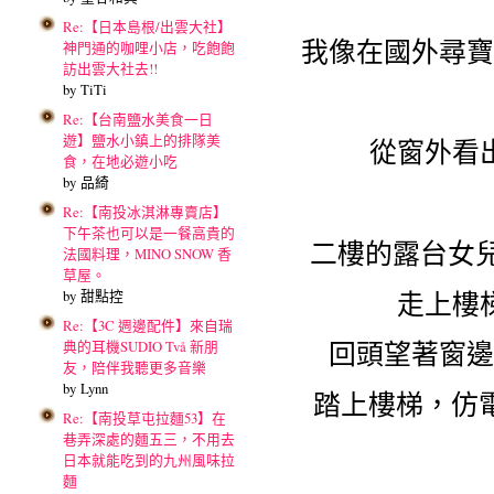
Re:【日本島根/出雲大社】
我像在國外尋寶
神門通的咖哩小店，吃飽飽
訪出雲大社去!!
by TiTi
Re:【台南鹽水美食一日
遊】鹽水小鎮上的排隊美
從窗外看
食，在地必遊小吃
by 品綺
Re:【南投冰淇淋專賣店】
下午茶也可以是一餐高貴的
二樓的露台女
法國料理，MINO SNOW 香
草屋。
走上樓
by 甜點控
Re:【3C 週邊配件】來自瑞
回頭望著窗邊
典的耳機SUDIO Två 新朋
友，陪伴我聽更多音樂
by Lynn
踏上樓梯，仿電
Re:【南投草屯拉麵53】在
巷弄深處的麵五三，不用去
日本就能吃到的九州風味拉
麵