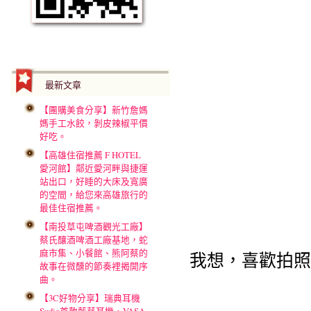
最新文章
【團購美食分享】新竹詹媽
媽手工水餃，剝皮辣椒平價
好吃。
【高雄住宿推薦 F HOTEL
愛河館】鄰近愛河畔與捷運
站出口，好睡的大床及寬廣
的空間，給您來高雄旅行的
最佳住宿推薦。
【南投草屯啤酒觀光工廠】
蔡氏釀酒啤酒工廠基地，蛇
麻市集、小餐館、熊阿蔡的
我想，喜歡拍照
故事在微醺的節奏裡揭開序
曲。
【3C好物分享】瑞典耳機