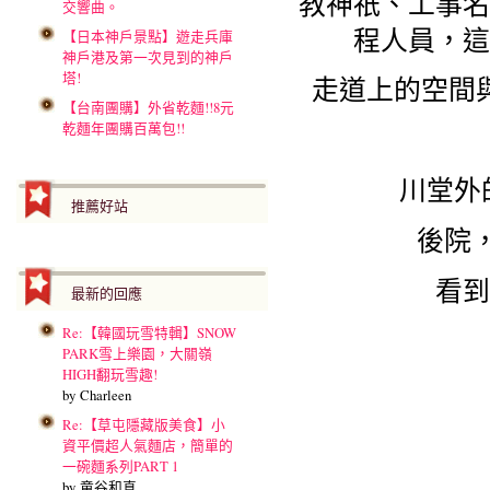
教神祇、工事名
交響曲。
程人員，這
【日本神戶景點】遊走兵庫
神戶港及第一次見到的神戶
塔!
走道上的空間
【台南團購】外省乾麵!!8元
乾麵年團購百萬包!!
川堂外
推薦好站
後院
看到
最新的回應
Re:【韓國玩雪特輯】SNOW
PARK雪上樂園，大關嶺
HIGH翻玩雪趣!
by Charleen
Re:【草屯隱藏版美食】小
資平價超人氣麵店，簡單的
一碗麵系列PART 1
by 童谷和真