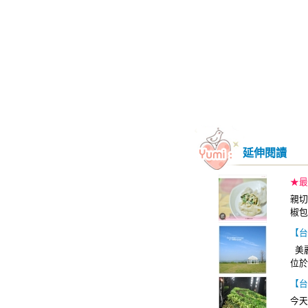
延伸閱讀
★最
親切
椒包
【台
美麗
位於
【台
今天