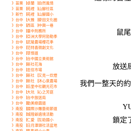
》苗栗▕卓蘭▕自然風情
》苗栗▕苑裡▕山腳社區
》新竹▕苑裡▕山腳國小
》台中▕大雅▕麥田文化圈
》台中▕西區▕中興一巷
鼠尾
》台中▕臺中刑務所
》台中▕亞洲大學阿勃勒季
》台中▕武陵農場櫻花季
》台中▕范特喜微創文化
》台中▕草悟道
》台中▕台中國立美術館
放送
》台中▕新社花海
》台中▕忠信市場
》台中▕新社▕又見一炊煙
》台中▕新社▕沐心泉農場
我們一整天的約
》台中▕后里中社觀光花市
》台中▕大坑▕心之芳庭
》台中▕台中放送局
》台中▕勤美綠園道
Y
》南投▕國際沙雕藝術節道
》南投▕城隍爺遶境活動
鎖定
》南投▕仁愛▕互助國小
》南投▕日月潭頭社活盆地
》南投▕集集線小火車