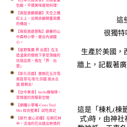
包飯，平價美味道地料理!
【南投景觀餐廳】天空之橋
這
紅土上，出現赤腳精靈與鷹
的傳說。
很獨特
【南投旅遊景點】避暑的山
中森林小學，鹿谷內湖國
小。
生產於美國，
【星野集團 界 出雲】在玉
造溫泉的懷抱下享受頂級的
住宿品質，我在「界．出
牆上，記載著廣
雲」
【彰化芬園】賞桐花五月雪-
南投草屯/彰化芬園 挑水古
道 賞桐去!
【台中美食】hecho做咖啡，
草悟道的用餐新空間
【網購小零嘴-Ceres Trail
這是「棟札(棟
Mix 綜合堅果】試吃食記
式)時，由神
【新竹 歇心茶樓】在桐花林
中，活潑的花朵跳出熱情的