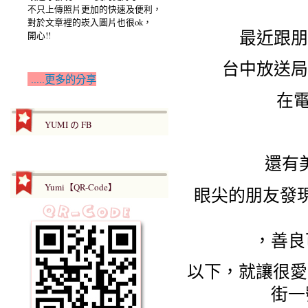
不只上傳照片更加的快速及便利，
對於文章裡的崁入圖片也很ok，
最近跟朋
開心!!
台中放送局
.....更多的分享
在電
YUMI の FB
還有
Yumi【QR-Code】
眼尖的朋友發
，善良
以下，就讓很愛
街一