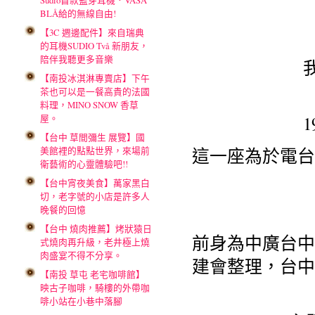
Sudio首款藍芽耳機．VASA
BLÅ給的無線自由!
【3C 週邊配件】來自瑞典
的耳機SUDIO Två 新朋友，
陪伴我聽更多音樂
【南投冰淇淋專賣店】下午
茶也可以是一餐高貴的法國
料理，MINO SNOW 香草
屋。
【台中 草間彌生 展覽】國
這一座為於電台
美館裡的點點世界，來場前
衛藝術的心靈體驗吧!!
【台中宵夜美食】萬家黑白
切，老字號的小店是許多人
晚餐的回憶
【台中 燒肉推薦】烤狀猿日
前身為中廣台中
式燒肉再升級，老井極上燒
肉盛宴不得不分享。
建會整理，台中
【南投 草屯 老宅咖啡館】
映古子咖啡，騎樓的外帶咖
啡小站在小巷中落腳