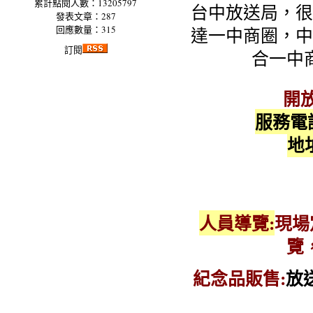
累計點閱人數：13205797
台中放送局，很
發表文章：287
回應數量：315
達一中商圈，中
訂閱
合一中
開
服務電
地
人員導覽:
現場
覽
紀念品販售:
放