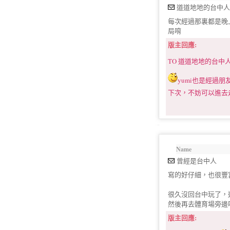
道道地地的台中人
每次經過那裏都是晚
局唷
版主回應:
TO
道道地地的台中
yumi也是經過
下次，不妨可以進去
Name
曾經是台中人
寫的好仔細，也很豐
很久沒回台中玩了，
然後再去體育場旁邊吃
版主回應: