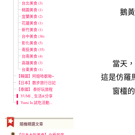
台北美食 (3)
桃園美食 (1)
鵝黃
宜蘭美食 (2)
花蓮美食 (1)
新竹美食 (1)
台中美食 (36)
彰化美食 (5)
南投美食 (35)
台南美食 (4)
當天，
高雄美食 (3)
台東美食 (1)
這是仿羅
【韓國】阿妞哈歇呦~
【日本】散步旅行日記
窗欞的
【泰國】 泰好玩旅程
▍YUMI _ 生活&分享
▍Yumi In 試吃活動...
隨機精選文章
【日本大阪美食】北極星蛋