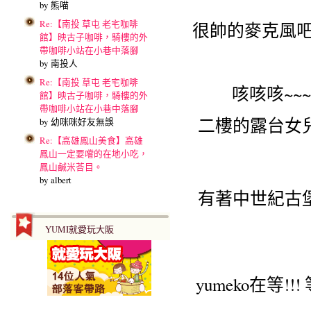
by 熊喵
Re:【南投 草屯 老宅咖啡
很帥的麥克風吧
館】映古子咖啡，騎樓的外
帶咖啡小站在小巷中落腳
by 南投人
Re:【南投 草屯 老宅咖啡
咳咳咳~~~
館】映古子咖啡，騎樓的外
帶咖啡小站在小巷中落腳
二樓的露台女
by 幼咪咪好友無誤
Re:【高雄鳳山美食】高雄
鳳山一定要嚐的在地小吃，
鳳山鹹米荅目。
by albert
有著中世紀古
YUMI就愛玩大阪
yumeko在