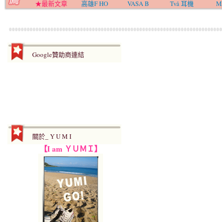
★最新文章
高雄F HO
VASA B
Två 耳機
M
Google贊助商連結
關於_ Y U M I
【I am ＹＵＭＩ】