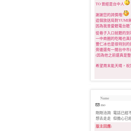
TO 曾經是台中人
謝謝您的誇獎哦!
這個放送局對YUM
因為我曾愛聽電台聽
從巷子入口就聽的到
一中商圈的吃喝也真
豐仁冰也是很特別的
旁邊還有一間台中市
(因為他之前還真是整
希望周末能天晴，祝
Name
mo
剛剛洽詢 電話已經不
想去走走 但擔心已經
版主回應: