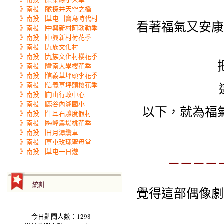
》南投▕猴探井天空之橋
》南投▕草屯▕寶島時代村
看著福氣又安康
》南投▕中興新村阿勃勒季
》南投▕中興新村荷花季
》南投▕九族文化村
》南投▕九族文化村櫻花季
》南投▕暨南大學櫻花季
》南投▕信義草坪頭李花季
》南投▕信義草坪頭櫻花季
》南投▕向山行政中心
》南投▕鹿谷內湖國小
以下，就為福
》南投▕牛耳石雕度假村
》南投▕梅峰農場桃花季
》南投▕日月潭纜車
》南投▕草屯玫瑰聖母堂
》南投▕草屯一日遊
－－－－
統計
覺得這部偶像劇
今日點閱人數：1298