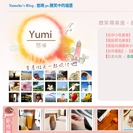
Yumeko's Blog . 悠咪 ps.微笑中的城堡
【台中小吃美食】
【
南投草屯美食】
【
南投內湖森林小
【
台中景點】
/
【
【
日本大阪
/
泰