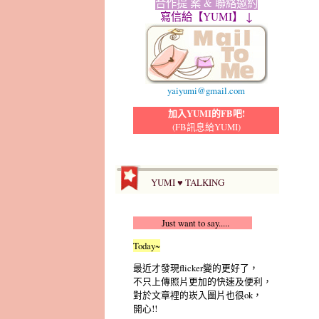
合作提 案 & 聯絡邀約
寫信給【YUMI】 ↓
yaiyumi@gmail.com
加入YUMI的FB吧!
(FB訊息給YUMI)
YUMI ♥ TALKING
Just want to say.....
Today~
最近才發現flicker變的更好了，
不只上傳照片更加的快速及便利，
對於文章裡的崁入圖片也很ok，
開心!!