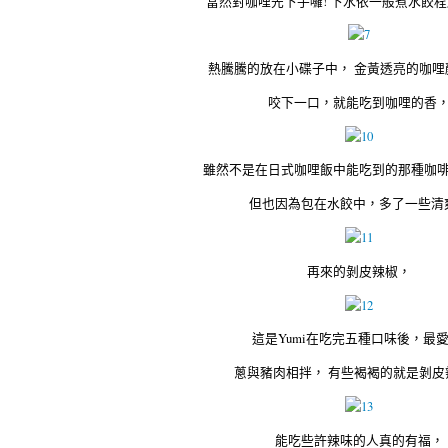
當然對咖哩先下手囉! 下水依一般煮水餃
熱騰騰的放在小碟子中， 金黃透亮的咖哩
咬下一口，就能吃到咖哩的香
雖然不是在日式咖哩飯中能吃到的那種咖
但也因為包在水餃中，多了一些清
再來的剝皮辣椒，
這是Yumi在吃完五種口味後，最愛
蔥與豬肉相拌， 有些褐褐的就是剝皮
能吃些許辣味的人真的有福，