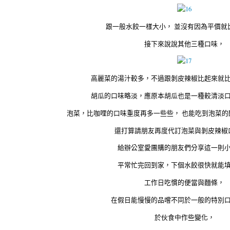
跟一般水餃一樣大小， 並沒有因為平價就
接下來說說其他三種口味，
高麗菜的湯汁較多，不過跟剝皮辣椒比起來就
胡瓜的口味略淡，應原本胡瓜也是一種較清淡
泡菜，比咖哩的口味重度再多一些些， 也能吃到泡菜
還打算請朋友再度代訂泡菜與剝皮辣椒
給辦公室愛團購的朋友們分享這一則
平常忙完回到家，下個水餃很快就能
工作日吃慣的便當與麵條，
在假日能慢慢的品嚐不同於一般的特別
於伙食中作些變化，