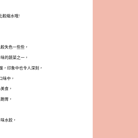
比較縮水哦!
比較失色一些些，
口味的蔬菜之一，
的酸，印象中也令人深刻，
口味中，
小美食，
填飽胃，
口味水餃，