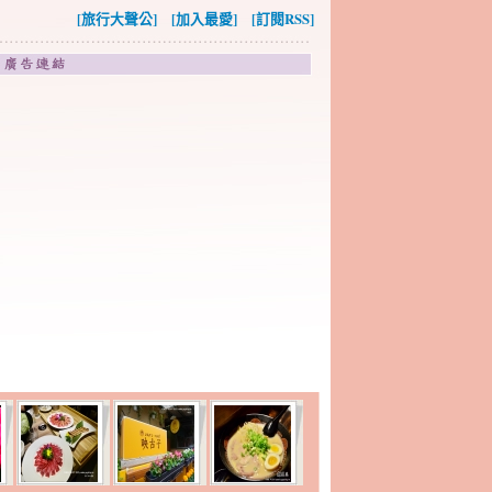
[旅行大聲公]
[加入最愛]
[訂閱RSS]