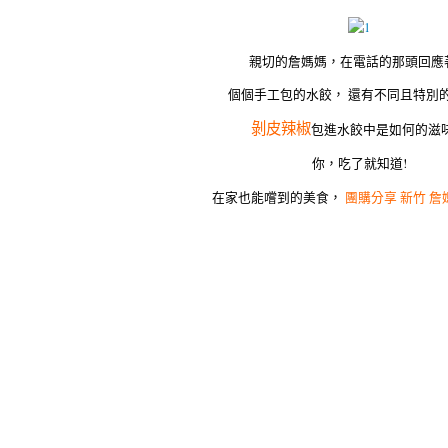
親切的詹媽媽，在電話的那頭回應
個個手工包的水餃， 還有不同且特別
剝皮辣椒
包進水餃中是如何的滋
你，吃了就知道!
在家也能嚐到的美食，
團購分享 新竹 詹