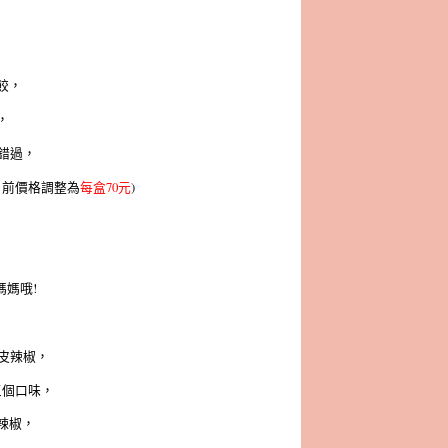
餃，
，
錯過，
目前價格調整為
每盒70元
)
媽哦!
剝皮辣椒，
三個口味，
辣椒，