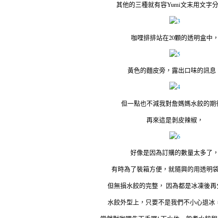
其他的三種就有容Yumi文末用文字分
咖哩排排站在20顆的透明盒中
黃色的麵皮旁，露出口味的訊息
但一點也不減我對詹媽媽水餃的期
再來這是剝皮辣椒，
好像是因為訂購的數量太多了
有時為了裝箱方便，就隨興的用透明
但無損水餃的完整， 因為都是冰凍後再
水餃外型上，只要不是我們不小心退冰，