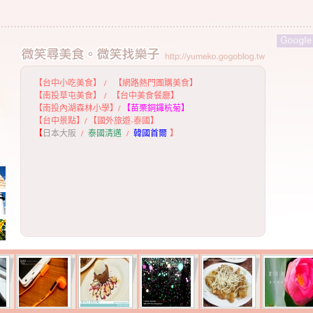
【台中小吃美食】
/
【網路熱門團購美食】
【
南投草屯美食】
/
【台中美食餐廳】
【
南投內湖森林小學】
/
【
苗栗銅鑼杭菊】
【
台中景點】
/
【國外旅遊-泰國】
【
日本大阪
/
泰國清邁
/
韓國首爾
】