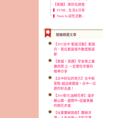
【泰國】 泰好玩旅程
▍YUMI _ 生活&分享
▍Yumi In 試吃活動...
隨機精選文章
【2012台中 聖誕活動】聖誕
月，我在聖誕城市歡度聖誕
節
【泰國。清邁】早安美之晨
雞肉粥 之 一定要吃早餐的
精神分享
【台中好玩的地方】台中新
景點-誠品綠園道。台中一日
遊的好去處！
【2014彰化油桐花季】漫步
藤山園，盛開中~這最美麗
的桐花步道
【台東蘭嶼旅遊】蘭嶼浮
潛，人生中第一次的浮潛