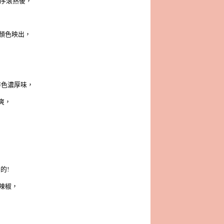
程序滾熟後，
顏色映出，
，
啡色濃厚味，
爽，
的!
辣椒，