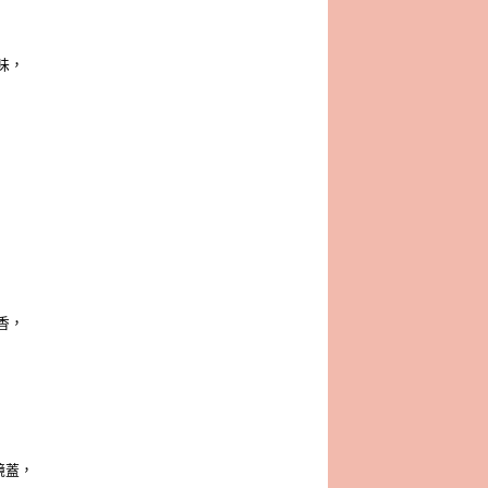
味，
香，
鏡蓋，