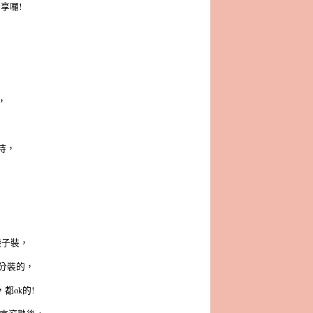
享囉!
，
，
待，
，
袋子裝，
分裝的，
都ok的!