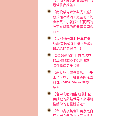
的空間，給您來高雄旅行的
最佳住宿推薦。
【南投草屯啤酒觀光工廠】
蔡氏釀酒啤酒工廠基地，蛇
麻市集、小餐館、熊阿蔡的
故事在微醺的節奏裡揭開序
曲。
【3C好物分享】瑞典耳機
Sudio首款藍芽耳機．VASA
BLÅ給的無線自由!
【3C 週邊配件】來自瑞典
的耳機SUDIO Två 新朋友，
陪伴我聽更多音樂
【南投冰淇淋專賣店】下午
茶也可以是一餐高貴的法國
料理，MINO SNOW 香草
屋。
【台中 草間彌生 展覽】國
美館裡的點點世界，來場前
衛藝術的心靈體驗吧!!
【台中宵夜美食】萬家黑白
切，老字號的小店是許多人