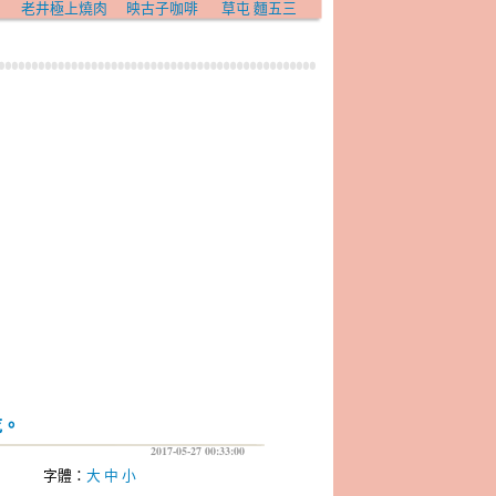
老井極上燒肉
映古子咖啡
草屯 麵五三
吃。
2017-05-27 00:33:00
字體：
大
中
小