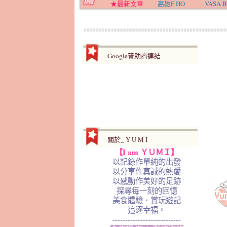
★最新文章
高雄F HO
VASA B
Google贊助商連結
關於_ Y U M I
【I am ＹＵＭＩ】
以記錄作單純的出發
以分享作真誠的熱愛
以感動作美好的足跡
探尋每一刻的回憶
美食體驗．賞玩遊記
追逐幸福。
---------------------------