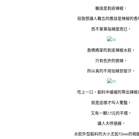
雖說是剝皮辣椒，
但我想讓人難忘的應該是辣椒的香
而不單單指辣度而已，
詹媽媽家的剝皮辣椒水餃，
只有些許的微辣，
所以真的不用怕辣到發汗，
吃上一口，餡料中緩緩的帶出辣椒
就是這樣才叫人驚豔，
又有一顆2.5元的平價，
讓人大呼過癮，
水餃外型餡料的大小尤如52mm的相