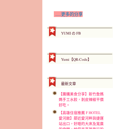
.....更多的分享
YUMI の FB
Yumi【QR-Code】
最新文章
【團購美食分享】新竹詹媽
媽手工水餃，剝皮辣椒平價
好吃。
【高雄住宿推薦 F HOTEL
愛河館】鄰近愛河畔與捷運
站出口，好睡的大床及寬廣