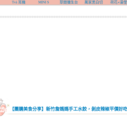
Två 耳機
MINI S
草間彌生台
萬家黑白切
荷花+漫俚
【團購美食分享】新竹詹媽媽手工水餃，剝皮辣椒平價好