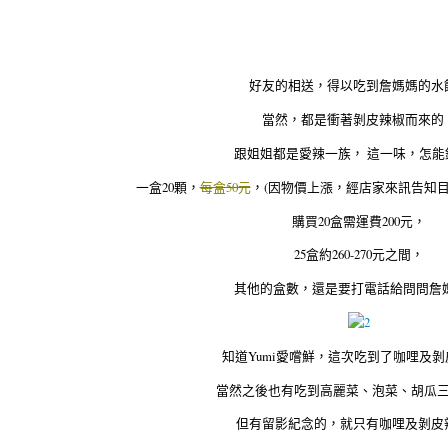
好友的相送，得以吃到詹媽媽的水
當然，都是衝著剝皮辣椒而來的
跟姐姐都是愛辣一族， 這一味，怎能
一盒20顆，
每盒50元
，(因物價上漲，經店家來訊告知
購買20盒需運費200元，
25盒約260-270元之間，
其他的盒數，還是要打電話給問問詹媽
知道Yumi愛嚐鮮，這次吃到了咖哩及
當然之後也有吃到高麗菜、泡菜、胡瓜
但有留影紀念的，就只有咖哩及剝皮