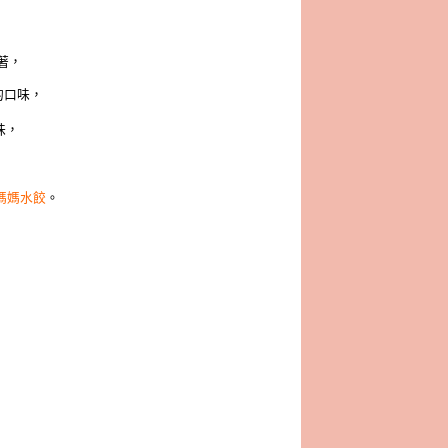
著，
的口味，
味，
媽媽水餃
。