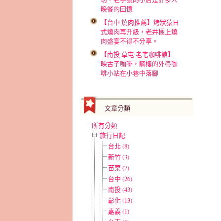
晚餐的回憶
【台中 燒肉推薦】烤狀猿日
式燒肉再升級，老井極上燒
肉盛宴不得不分享。
【南投 草屯 老宅咖啡館】
映古子咖啡，騎樓的外帶咖
啡小站在小巷中落腳
文章分類
所有分類
旅行日記
台北 (8)
新竹 (3)
苗栗 (7)
台中 (26)
南投 (43)
彰化 (13)
嘉義 (1)