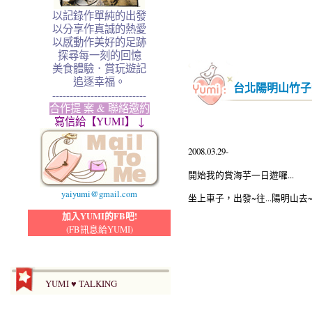
以記錄作單純的出發
以分享作真誠的熱愛
以感動作美好的足跡
探尋每一刻的回憶
美食體驗．賞玩遊記
追逐幸福。
台北陽明山竹子
---------------------------
合作提 案 & 聯絡邀約
寫信給【YUMI】 ↓
2008.03.29-
開始我的賞海芋一日遊囉...
yaiyumi@gmail.com
坐上車子，出發~往...陽明山去~
加入YUMI的FB吧!
(FB訊息給YUMI)
2009海芋季,賞花,賞海芋,陽
YUMI ♥ TALKING