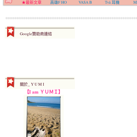
★最新文章
高雄F HO
VASA B
Två 耳機
M
Google贊助商連結
關於_ Y U M I
【I am ＹＵＭＩ】