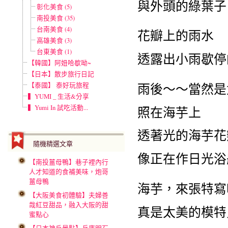
與外頭的綠葉子
彰化美食 (5)
南投美食 (35)
台南美食 (4)
花瓣上的雨水
高雄美食 (3)
台東美食 (1)
透露出小雨歇停
【韓國】阿妞哈歇呦~
【日本】散步旅行日記
雨後～～當然是
【泰國】 泰好玩旅程
▍YUMI _ 生活&分享
▍Yumi In 試吃活動...
照在海芋上
透著光的海芋花
隨機精選文章
像正在作日光浴
【南投薑母鴨】巷子裡內行
人才知道的食補美味，炮哥
薑母鴨
海芋，來張特寫
【大阪美食初體驗】夫婦善
哉紅豆甜品，融入大阪的甜
真是太美的模特
蜜點心