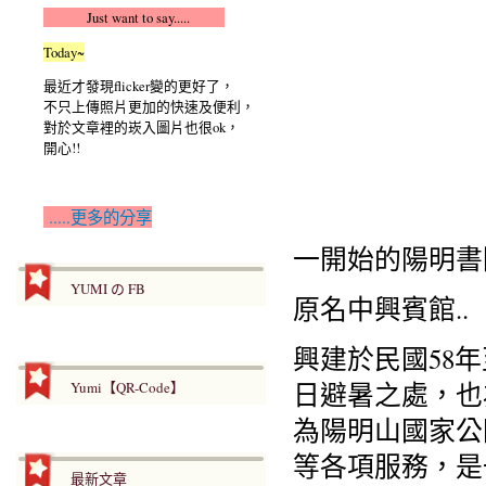
Just want to say.....
Today~
最近才發現flicker變的更好了，
不只上傳照片更加的快速及便利，
對於文章裡的崁入圖片也很ok，
開心!!
.....更多的分享
一開始的陽明書
YUMI の FB
原名中興賓館..
興建於民國58
日避暑之處，也
Yumi【QR-Code】
為陽明山國家公
等各項服務，是
最新文章