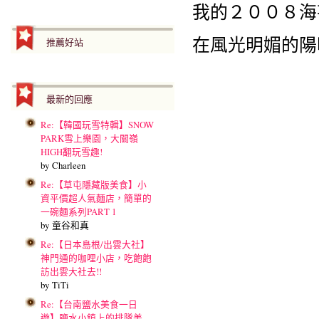
我的２００８海
在風光明媚的陽
推薦好站
最新的回應
Re:【韓國玩雪特輯】SNOW
PARK雪上樂園，大關嶺
HIGH翻玩雪趣!
by Charleen
Re:【草屯隱藏版美食】小
資平價超人氣麵店，簡單的
一碗麵系列PART 1
by 童谷和真
Re:【日本島根/出雲大社】
神門通的咖哩小店，吃飽飽
訪出雲大社去!!
by TiTi
Re:【台南鹽水美食一日
遊】鹽水小鎮上的排隊美