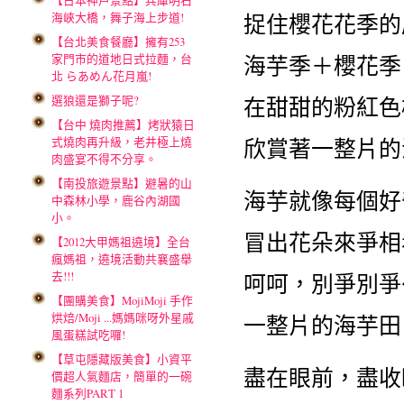
【日本神戶景點】兵庫明石
海峽大橋，舞子海上步道!
捉住櫻花花季的
【台北美食餐廳】擁有253
家門市的道地日式拉麵，台
海芋季＋櫻花季
北 らあめん花月嵐!
在甜甜的粉紅色
選狼還是獅子呢?
【台中 燒肉推薦】烤狀猿日
欣賞著一整片的
式燒肉再升級，老井極上燒
肉盛宴不得不分享。
【南投旅遊景點】避暑的山
海芋就像每個好
中森林小學，鹿谷內湖國
小。
冒出花朵來爭相
【2012大甲媽祖遶境】全台
瘋媽祖，遶境活動共襄盛舉
去!!!
呵呵，別爭別爭
【團購美食】MojiMoji 手作
烘焙/Moji ...媽媽咪呀外星戚
一整片的海芋田
風蛋糕試吃囉!
【草屯隱藏版美食】小資平
盡在眼前，盡收
價超人氣麵店，簡單的一碗
麵系列PART 1