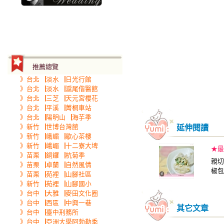
推薦總覽
》台北▕淡水▕日光行館
》台北▕淡水▕滬尾偕醫館
》台北▕三芝▕天元宮櫻花
》台北▕平溪▕菁桐車站
》台北▕陽明山▕海芋季
延伸閱讀
》新竹▕世博台灣館
》新竹▕峨嵋▕歇心茶樓
》新竹▕峨嵋▕十二寮大埤
★最
》苗栗▕銅鑼▕杭菊季
親切
》苗栗▕卓蘭▕自然風情
椒包
》苗栗▕苑裡▕山腳社區
》新竹▕苑裡▕山腳國小
》台中▕大雅▕麥田文化圈
》台中▕西區▕中興一巷
其它文章
》台中▕臺中刑務所
》台中▕亞洲大學阿勃勒季