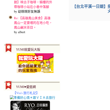
館】映古子咖啡，騎樓的外
【台北平溪一日遊】
帶咖啡小站在小巷中落腳
by 幼咪咪好友無誤
Re:【高雄鳳山美食】高雄
鳳山一定要嚐的在地小吃，
鳳山鹹米荅目。
by albert
YUMI就愛玩大阪
YUMI♥愛逛網
【
Via's 旅行札記】