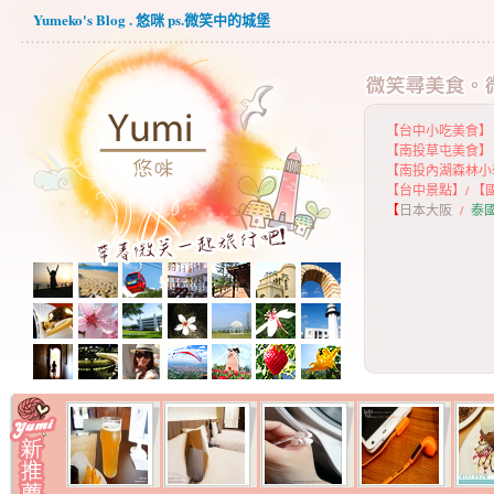
Yumeko's Blog . 悠咪 ps.微笑中的城堡
【台中小吃美食】
【
南投草屯美食】
【
南投內湖森林小
【
台中景點】
/
【
【
日本大阪
/
泰