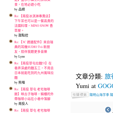
食，在地必遊小吃
by 品綺
Re:【南投冰淇淋專賣店】
下午茶也可以是一餐高貴的
法國料理，MINO SNOW 香
草屋。
by 甜點控
Re:【3C 週邊配件】來自瑞
典的耳機SUDIO Två 新朋
友，陪伴我聽更多音樂
by Lynn
Re:【南投草屯拉麵53】在
巷弄深處的麵五三，不用去
日本就能吃到的九州風味拉
文章分類:
旅
麵
by 熊喵
Yumi at
GOGO
Re:【南投 草屯 老宅咖啡
館】映古子咖啡，騎樓的外
陽明山海芋季
帶咖啡小站在小巷中落腳
by 南投人
Re:【南投 草屯 老宅咖啡