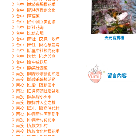
》台中▕武陵農場櫻花季
》台中▕范特喜微創文化
》台中▕草悟道
》台中▕台中國立美術館
》台中▕新社花海
》台中▕忠信市場
天元宮賞櫻
》台中▕新社▕又見一炊煙
》台中▕新社▕沐心泉農場
》台中▕后里中社觀光花市
》台中▕大坑▕心之芳庭
》台中▕台中放送局
》台中▕勤美綠園道
》南投▕國際沙雕藝術節道
留言內容
》南投▕城隍爺遶境活動
》南投▕仁愛▕互助國小
》南投▕日月潭頭社活盆地
》南投▕集集線小火車
》南投▕猴探井天空之橋
》南投▕草屯▕寶島時代村
》南投▕中興新村阿勃勒季
》南投▕中興新村荷花季
》南投▕九族文化村
》南投▕九族文化村櫻花季