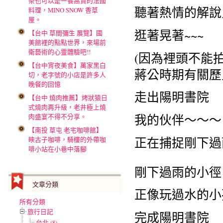
茶也可以是一餐高貴的法國
聽著熱情的解說
料理，MINO SNOW 香草
屋。
逛著晃著~~~
【台中 草間彌生 展覽】國
美館裡的點點世界，來場前
衛藝術的心靈體驗吧!!
(因為裡頭不能
【台中宵夜美食】萬家黑白
蔣公時期有關歷
切，老字號的小店是許多人
晚餐的回憶
走出陽明書院
【台中 燒肉推薦】烤狀猿日
式燒肉再升級，老井極上燒
我的伙伴～～～
肉盛宴不得不分享。
【南投 草屯 老宅咖啡館】
正在捕捉剛下過
映古子咖啡，騎樓的外帶咖
啡小站在小巷中落腳
剛下過雨的小徑
文章分類
正像玩過水的小
所有分類
旅行日記
完成陽明書院
台北 (8)