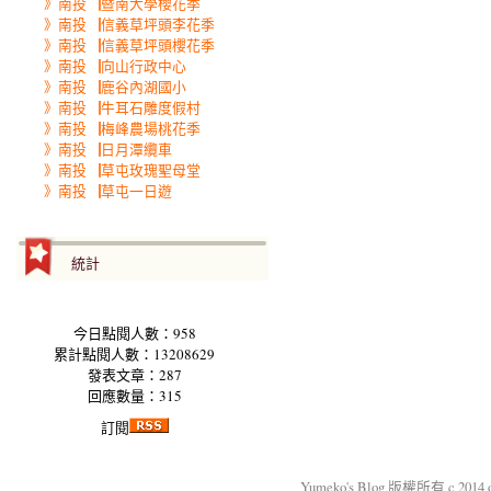
》南投▕暨南大學櫻花季
》南投▕信義草坪頭李花季
》南投▕信義草坪頭櫻花季
》南投▕向山行政中心
》南投▕鹿谷內湖國小
》南投▕牛耳石雕度假村
》南投▕梅峰農場桃花季
》南投▕日月潭纜車
》南投▕草屯玫瑰聖母堂
》南投▕草屯一日遊
統計
今日點閱人數：958
累計點閱人數：13208629
發表文章：287
回應數量：315
訂閱
Yumeko's Blog 版權所有 c 2014 okm