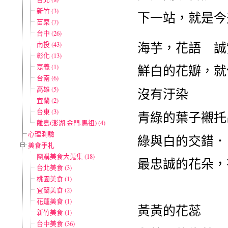
新竹 (3)
下一站，就是今
苗栗 (7)
台中 (26)
海芋，花語 誠
南投 (43)
彰化 (13)
嘉義 (1)
鮮白的花瓣，就
台南 (6)
高雄 (5)
沒有汙染
宜蘭 (2)
台東 (3)
青綠的葉子襯托
離島(澎湖.金門.馬祖) (4)
心理測驗
綠與白的交錯．
美食手札
團購美食大蒐集 (18)
最忠誠的花朵，
台北美食 (3)
桃園美食 (1)
宜蘭美食 (2)
花蓮美食 (1)
黃黃的花蕊
新竹美食 (1)
台中美食 (36)