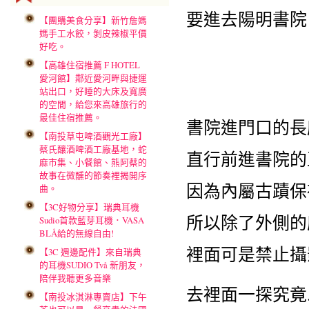
要進去陽明書院
【團購美食分享】新竹詹媽
媽手工水餃，剝皮辣椒平價
好吃。
【高雄住宿推薦 F HOTEL
愛河館】鄰近愛河畔與捷運
站出口，好睡的大床及寬廣
的空間，給您來高雄旅行的
最佳住宿推薦。
書院進門口的長
【南投草屯啤酒觀光工廠】
蔡氏釀酒啤酒工廠基地，蛇
直行前進書院的
麻市集、小餐館、熊阿蔡的
故事在微醺的節奏裡揭開序
因為內屬古蹟保
曲。
【3C好物分享】瑞典耳機
所以除了外側的
Sudio首款藍芽耳機．VASA
BLÅ給的無線自由!
裡面可是禁止攝影的哦!!
【3C 週邊配件】來自瑞典
的耳機SUDIO Två 新朋友，
陪伴我聽更多音樂
去裡面一探究竟.
【南投冰淇淋專賣店】下午