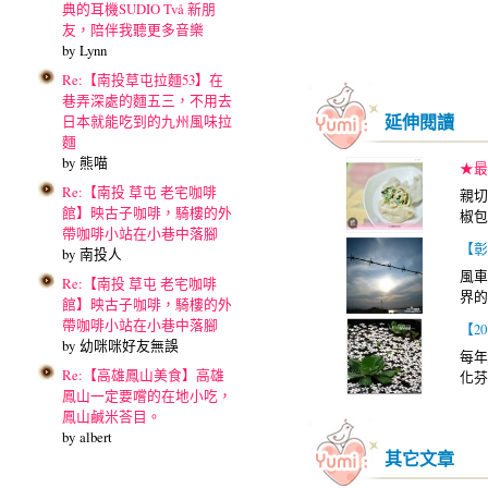
典的耳機SUDIO Två 新朋
友，陪伴我聽更多音樂
by Lynn
Re:【南投草屯拉麵53】在
巷弄深處的麵五三，不用去
延伸閱讀
日本就能吃到的九州風味拉
麵
by 熊喵
★最
Re:【南投 草屯 老宅咖啡
親切
館】映古子咖啡，騎樓的外
椒包
帶咖啡小站在小巷中落腳
【彰
by 南投人
風車
Re:【南投 草屯 老宅咖啡
界的
館】映古子咖啡，騎樓的外
帶咖啡小站在小巷中落腳
【2
by 幼咪咪好友無誤
每年
Re:【高雄鳳山美食】高雄
化芬
鳳山一定要嚐的在地小吃，
鳳山鹹米荅目。
by albert
其它文章