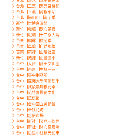
》台北▕淡水▕滬尾偕醫館
》台北▕三芝▕天元宮櫻花
》台北▕平溪▕菁桐車站
》台北▕陽明山▕海芋季
》新竹▕世博台灣館
》新竹▕峨嵋▕歇心茶樓
》新竹▕峨嵋▕十二寮大埤
》苗栗▕銅鑼▕杭菊季
》苗栗▕卓蘭▕自然風情
》苗栗▕苑裡▕山腳社區
》新竹▕苑裡▕山腳國小
》台中▕大雅▕麥田文化圈
》台中▕西區▕中興一巷
》台中▕臺中刑務所
》台中▕亞洲大學阿勃勒季
》台中▕武陵農場櫻花季
》台中▕范特喜微創文化
》台中▕草悟道
》台中▕台中國立美術館
》台中▕新社花海
》台中▕忠信市場
》台中▕新社▕又見一炊煙
》台中▕新社▕沐心泉農場
》台中▕后里中社觀光花市