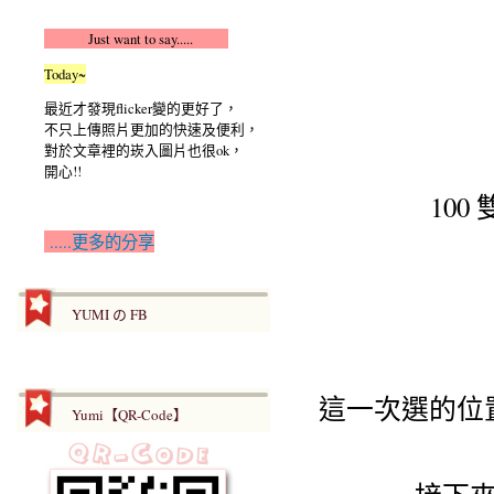
Just want to say.....
Today~
最近才發現flicker變的更好了，
不只上傳照片更加的快速及便利，
對於文章裡的崁入圖片也很ok，
開心!!
10
.....更多的分享
YUMI の FB
這一次選的位
Yumi【QR-Code】