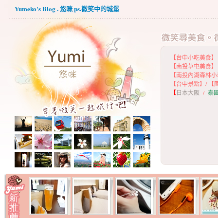
Yumeko's Blog . 悠咪 ps.微笑中的城堡
【台中小吃美食】
【
南投草屯美食】
【
南投內湖森林小
【
台中景點】
/
【
【
日本大阪
/
泰