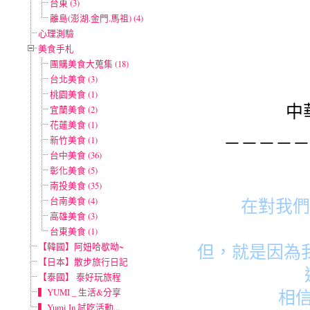
台東 (3)
離島(澎湖.金門.馬祖) (4)
心理測驗
美食手札
團購美食大蒐集 (18)
台北美食 (3)
桃園美食 (1)
中
宜蘭美食 (2)
花蓮美食 (1)
－－－－－
新竹美食 (1)
台中美食 (36)
彰化美食 (5)
南投美食 (35)
台南美食 (4)
在對我們
高雄美食 (3)
台東美食 (1)
【韓國】阿妞哈歇呦~
但，就是因為
【日本】散步旅行日記
【泰國】 泰好玩旅程
▍YUMI _ 生活&分享
相信
▍Yumi In 試吃活動...