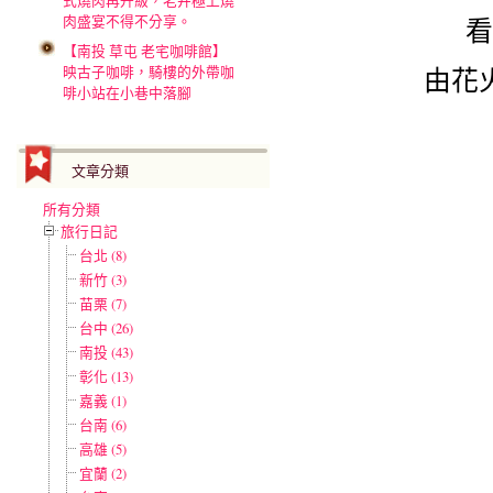
式燒肉再升級，老井極上燒
肉盛宴不得不分享。
看
【南投 草屯 老宅咖啡館】
映古子咖啡，騎樓的外帶咖
由花
啡小站在小巷中落腳
文章分類
所有分類
旅行日記
台北 (8)
新竹 (3)
苗栗 (7)
台中 (26)
南投 (43)
彰化 (13)
嘉義 (1)
台南 (6)
高雄 (5)
宜蘭 (2)