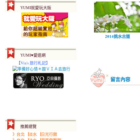
YUMI就愛玩大阪
2014挑水古道
YUMI♥愛逛網
【
Via's 旅行札記】
留言內容
推薦總覽
》台北▕淡水▕日光行館