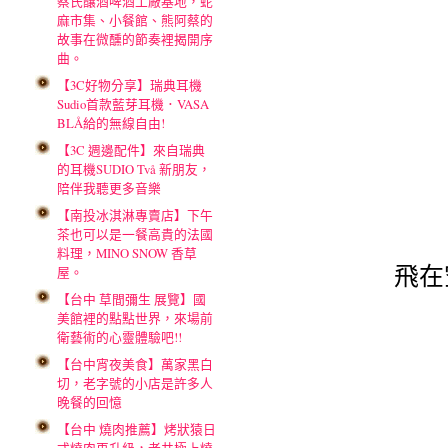
蔡氏釀酒啤酒工廠基地，蛇
麻市集、小餐館、熊阿蔡的
故事在微醺的節奏裡揭開序
曲。
【3C好物分享】瑞典耳機
Sudio首款藍芽耳機．VASA
BLÅ給的無線自由!
【3C 週邊配件】來自瑞典
的耳機SUDIO Två 新朋友，
陪伴我聽更多音樂
【南投冰淇淋專賣店】下午
茶也可以是一餐高貴的法國
料理，MINO SNOW 香草
飛在
屋。
【台中 草間彌生 展覽】國
美館裡的點點世界，來場前
衛藝術的心靈體驗吧!!
【台中宵夜美食】萬家黑白
切，老字號的小店是許多人
晚餐的回憶
【台中 燒肉推薦】烤狀猿日