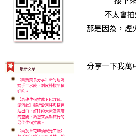
接下來
不太會拍
那是因為，煙
分享一下我萬中
最新文章
【團購美食分享】新竹詹媽
媽手工水餃，剝皮辣椒平價
好吃。
【高雄住宿推薦 F HOTEL
愛河館】鄰近愛河畔與捷運
站出口，好睡的大床及寬廣
的空間，給您來高雄旅行的
最佳住宿推薦。
【南投草屯啤酒觀光工廠】