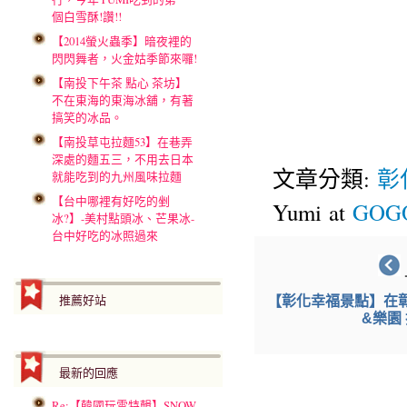
個白雪酥!讚!!
【2014螢火蟲季】暗夜裡的
閃閃舞者，火金姑季節來囉!
【南投下午茶 點心 茶坊】
不在東海的東海冰舖，有著
搞笑的冰品。
【南投草屯拉麵53】在巷弄
深處的麵五三，不用去日本
文章分類:
彰
就能吃到的九州風味拉麵
【台中哪裡有好吃的剉
Yumi at
GOGO
冰?】-美村點頭冰、芒果冰-
台中好吃的冰照過來
推薦好站
【彰化幸福景點】在
&樂園
最新的回應
Re:【韓國玩雪特輯】SNOW