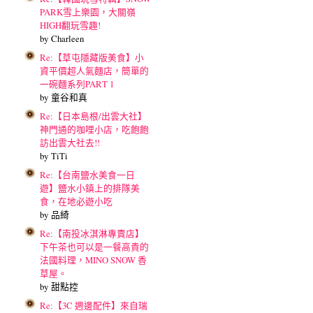
PARK雪上樂園，大關嶺
HIGH翻玩雪趣!
by Charleen
Re:【草屯隱藏版美食】小
資平價超人氣麵店，簡單的
一碗麵系列PART 1
by 童谷和真
Re:【日本島根/出雲大社】
神門通的咖哩小店，吃飽飽
訪出雲大社去!!
by TiTi
Re:【台南鹽水美食一日
遊】鹽水小鎮上的排隊美
食，在地必遊小吃
by 品綺
Re:【南投冰淇淋專賣店】
下午茶也可以是一餐高貴的
法國料理，MINO SNOW 香
草屋。
by 甜點控
Re:【3C 週邊配件】來自瑞