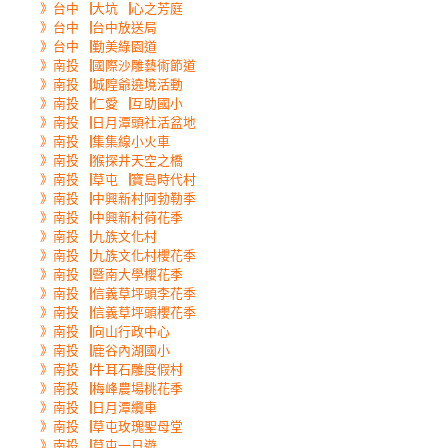
》台中▕大坑▕心之芳庭
》台中▕台中放送局
》台中▕勤美綠園道
》南投▕國際沙雕藝術節道
》南投▕城隍爺遶境活動
》南投▕仁愛▕互助國小
》南投▕日月潭頭社活盆地
》南投▕集集線小火車
》南投▕猴探井天空之橋
》南投▕草屯▕寶島時代村
》南投▕中興新村阿勃勒季
》南投▕中興新村荷花季
》南投▕九族文化村
》南投▕九族文化村櫻花季
》南投▕暨南大學櫻花季
》南投▕信義草坪頭李花季
》南投▕信義草坪頭櫻花季
》南投▕向山行政中心
》南投▕鹿谷內湖國小
》南投▕牛耳石雕度假村
》南投▕梅峰農場桃花季
》南投▕日月潭纜車
》南投▕草屯玫瑰聖母堂
》南投▕草屯一日遊