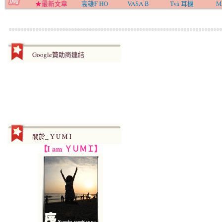
★最新文章
高雄F HO
VASA B
Två 耳機
M
Google贊助商連結
關於_ Y U M I
【I am ＹＵＭＩ】