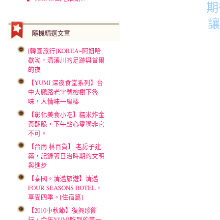
期
讓
隨機精選文章
[韓國旅行]KOREA~阿妞哈
歇呦，清溪川的足跡與首爾
的夜
【YUMI 深夜食堂系列】台
中大鵬路老字號榕樹下魯
味，人情味一級棒
【彰化美食小吃】糯米炸金
黃酥脆，下午點心零嘴非它
不可。
【台南 林百貨】 老房子建
築，記錄著日治時期的文明
與進步
【泰國。清邁旅遊】清邁
FOUR SEASONS HOTEL，
享受四季。[住宿篇]
【2010中秋節】復興珍餅
行，今年YUMI吃到的第一