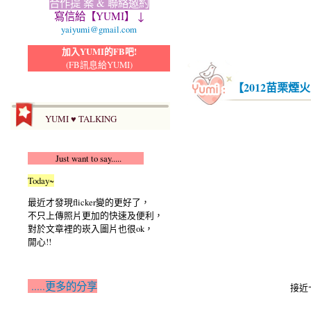
合作提 案 & 聯絡邀約
寫信給【YUMI】 ↓
yaiyumi@gmail.com
加入YUMI的FB吧!
(FB訊息給YUMI)
【2012苗栗
YUMI ♥ TALKING
Just want to say.....
Today~
最近才發現flicker變的更好了，
不只上傳照片更加的快速及便利，
對於文章裡的崁入圖片也很ok，
開心!!
.....更多的分享
接近