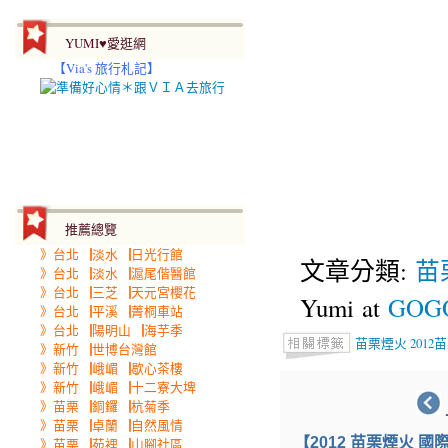
YUMI♥愛逛網
【
Via's 旅行札記】
推薦總覽
》台北▕淡水▕日光行館
文章分類:
苗
》台北▕淡水▕滬尾偕醫館
》台北▕三芝▕天元宮櫻花
Yumi at
GOGO
》台北▕平溪▕菁桐車站
》台北▕陽明山▕海芋季
苗栗煙火
2012
》新竹▕世博台灣館
》新竹▕峨嵋▕歇心茶樓
》新竹▕峨嵋▕十二寮大埤
》苗栗▕銅鑼▕杭菊季
》苗栗▕卓蘭▕自然風情
【2012 苗栗煙火 
》苗栗▕苑裡▕山腳社區