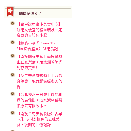
隨機精選文章
【台中逢甲夜市美食小吃】
好吃又便宜的豬血糕及一定
會買的大腸包小腸
【網購小零嘴-Ceres Trail
Mix 綜合堅果】試吃食記
【南投團購美食】南投微熱
山丘鳳梨酥，用燦爛的陽光
封存的美點!
【草屯美食麻辣鍋】十八醬
麻辣燙，龍骨鍋溫暖冬天的
胃
【台北淡水一日遊】偶然相
遇的馬偕街，淡水滬尾偕醫
館原來有個故事。
【南投草屯美食餐廳】古早
味朱邑小棧-懷舊的風味美
食，復刻的回憶記錄