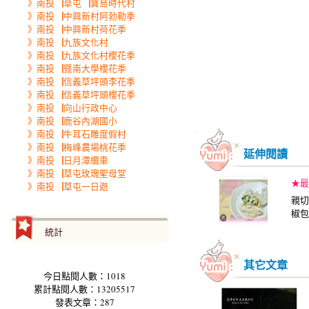
》南投▕草屯▕寶島時代村
》南投▕中興新村阿勃勒季
》南投▕中興新村荷花季
》南投▕九族文化村
》南投▕九族文化村櫻花季
》南投▕暨南大學櫻花季
》南投▕信義草坪頭李花季
》南投▕信義草坪頭櫻花季
》南投▕向山行政中心
》南投▕鹿谷內湖國小
》南投▕牛耳石雕度假村
》南投▕梅峰農場桃花季
延伸閱讀
》南投▕日月潭纜車
》南投▕草屯玫瑰聖母堂
★最
》南投▕草屯一日遊
親切
椒包
統計
其它文章
今日點閱人數：1018
累計點閱人數：13205517
發表文章：287