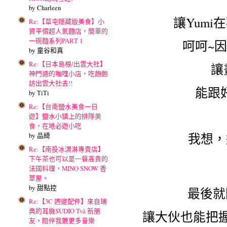
by Charleen
讓Yum
Re:【草屯隱藏版美食】小
資平價超人氣麵店，簡單的
一碗麵系列PART 1
呵呵~
by 童谷和真
Re:【日本島根/出雲大社】
讓
神門通的咖哩小店，吃飽飽
訪出雲大社去!!
能跟
by TiTi
Re:【台南鹽水美食一日
遊】鹽水小鎮上的排隊美
食，在地必遊小吃
我想，
by 品綺
Re:【南投冰淇淋專賣店】
下午茶也可以是一餐高貴的
法國料理，MINO SNOW 香
草屋。
by 甜點控
最後就附
Re:【3C 週邊配件】來自瑞
典的耳機SUDIO Två 新朋
讓大伙也能把
友，陪伴我聽更多音樂