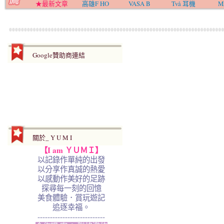
★最新文章
高雄F HO
VASA B
Två 耳機
M
Google贊助商連結
關於_ Y U M I
【I am ＹＵＭＩ】
以記錄作單純的出發
以分享作真誠的熱愛
以感動作美好的足跡
探尋每一刻的回憶
美食體驗．賞玩遊記
追逐幸福。
---------------------------