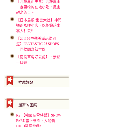
【高雄鳳山美食】高雄鳳山
一定要嚐的在地小吃，鳳山
鹹米荅目。
【日本島根/出雲大社】神門
通的咖哩小店，吃飽飽訪出
雲大社去!!
【2011台中勤美誠品綠園
道】FANTASTIC 25 SHOPS
一同揭開奇幻空間
【南投草屯好去處】．景點
一日遊
推薦好站
最新的回應
Re:【韓國玩雪特輯】SNOW
PARK雪上樂園，大關嶺
HIGH翻玩雪趣!