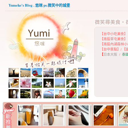
Yumeko's Blog . 悠咪 ps.微笑中的城堡
【台中小吃美食】
【
南投草屯美食】
【
南投內湖森林小
【
台中景點】
/
【
【
日本大阪
/
泰