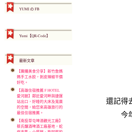
YUMI の FB
Yumi【QR-Code】
最新文章
【團購美食分享】新竹詹媽
媽手工水餃，剝皮辣椒平價
好吃。
【高雄住宿推薦 F HOTEL
愛河館】鄰近愛河畔與捷運
還記得
站出口，好睡的大床及寬廣
的空間，給您來高雄旅行的
今
最佳住宿推薦。
【南投草屯啤酒觀光工廠】
蔡氏釀酒啤酒工廠基地，蛇
麻市集、小餐館、熊阿蔡的