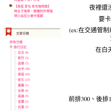
夜裡還
【南投 草屯 老宅咖啡館】
映古子咖啡，騎樓的外帶咖
啡小站在小巷中落腳
要卡
(ex:在交通
文章分類
所有分類
旅行日記
在白
台北 (8)
新竹 (3)
苗栗 (7)
台中 (26)
南投 (43)
彰化 (13)
嘉義 (1)
台南 (6)
高雄 (5)
前排300、後
宜蘭 (2)
台東 (3)