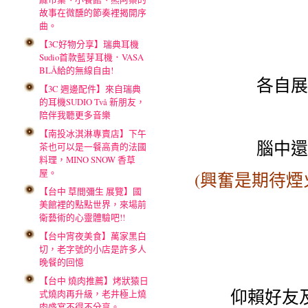
故事在微醺的節奏裡揭開序
曲。
【3C好物分享】瑞典耳機
Sudio首款藍芽耳機．VASA
BLÅ給的無線自由!
各自展
【3C 週邊配件】來自瑞典
的耳機SUDIO Två 新朋友，
陪伴我聽更多音樂
【南投冰淇淋專賣店】下午
腦中還
茶也可以是一餐高貴的法國
料理，MINO SNOW 香草
屋。
(興奮是期待煙
【台中 草間彌生 展覽】國
美館裡的點點世界，來場前
衛藝術的心靈體驗吧!!
【台中宵夜美食】萬家黑白
切，老字號的小店是許多人
晚餐的回憶
【台中 燒肉推薦】烤狀猿日
仰賴好友
式燒肉再升級，老井極上燒
肉盛宴不得不分享。