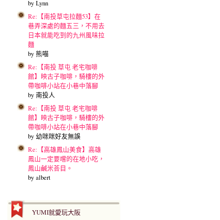
by Lynn
Re:【南投草屯拉麵53】在
巷弄深處的麵五三，不用去
日本就能吃到的九州風味拉
麵
by 熊喵
Re:【南投 草屯 老宅咖啡
館】映古子咖啡，騎樓的外
帶咖啡小站在小巷中落腳
by 南投人
Re:【南投 草屯 老宅咖啡
館】映古子咖啡，騎樓的外
帶咖啡小站在小巷中落腳
by 幼咪咪好友無誤
Re:【高雄鳳山美食】高雄
鳳山一定要嚐的在地小吃，
鳳山鹹米荅目。
by albert
YUMI就愛玩大阪