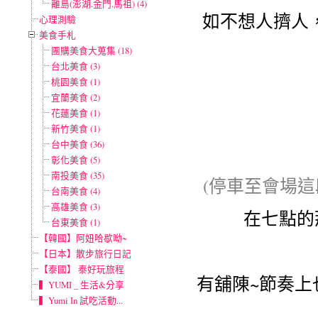
離島(澎湖.金門.馬祖) (4)
如不想人擠人
心理測驗
美食手札
團購美食大蒐集 (18)
台北美食 (3)
桃園美食 (1)
宜蘭美食 (2)
花蓮美食 (1)
新竹美食 (1)
台中美食 (36)
彰化美食 (5)
南投美食 (35)
(停車至會場
台南美食 (4)
高雄美食 (3)
在七點的
台東美食 (1)
【韓國】阿妞哈歇呦~
【日本】散步旅行日記
【泰國】 泰好玩旅程
有舖陳~節奏上
▍YUMI _ 生活&分享
▍Yumi In 試吃活動...