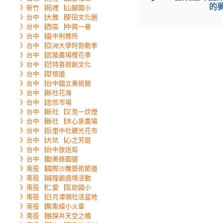
的
》新竹▕苑裡▕山腳國小
》台中▕大雅▕麥田文化圈
》台中▕西區▕中興一巷
》台中▕臺中刑務所
》台中▕亞洲大學阿勃勒季
》台中▕武陵農場櫻花季
》台中▕范特喜微創文化
》台中▕草悟道
》台中▕台中國立美術館
》台中▕新社花海
》台中▕忠信市場
》台中▕新社▕又見一炊煙
》台中▕新社▕沐心泉農場
》台中▕后里中社觀光花市
》台中▕大坑▕心之芳庭
》台中▕台中放送局
》台中▕勤美綠園道
》南投▕國際沙雕藝術節道
》南投▕城隍爺遶境活動
》南投▕仁愛▕互助國小
》南投▕日月潭頭社活盆地
》南投▕集集線小火車
》南投▕猴探井天空之橋