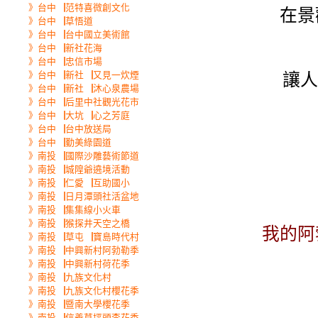
》台中▕范特喜微創文化
在景
》台中▕草悟道
》台中▕台中國立美術館
》台中▕新社花海
》台中▕忠信市場
讓人
》台中▕新社▕又見一炊煙
》台中▕新社▕沐心泉農場
》台中▕后里中社觀光花市
》台中▕大坑▕心之芳庭
》台中▕台中放送局
》台中▕勤美綠園道
》南投▕國際沙雕藝術節道
》南投▕城隍爺遶境活動
》南投▕仁愛▕互助國小
》南投▕日月潭頭社活盆地
》南投▕集集線小火車
》南投▕猴探井天空之橋
我的阿
》南投▕草屯▕寶島時代村
》南投▕中興新村阿勃勒季
》南投▕中興新村荷花季
》南投▕九族文化村
》南投▕九族文化村櫻花季
》南投▕暨南大學櫻花季
》南投▕信義草坪頭李花季