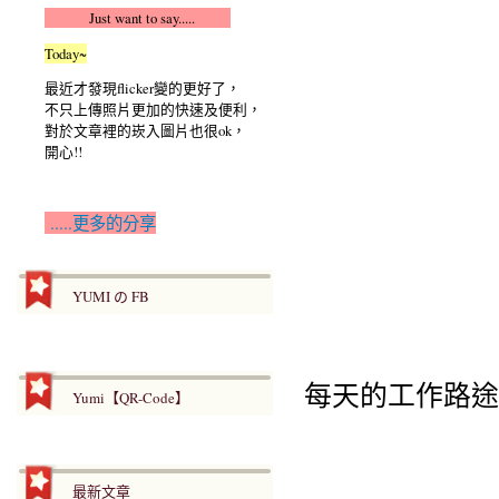
Just want to say.....
Today~
最近才發現flicker變的更好了，
不只上傳照片更加的快速及便利，
對於文章裡的崁入圖片也很ok，
開心!!
.....更多的分享
YUMI の FB
每天的工作路途
Yumi【QR-Code】
最新文章