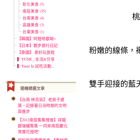
彰化美食 (5)
南投美食 (35)
桃
台南美食 (4)
高雄美食 (3)
台東美食 (1)
【韓國】阿妞哈歇呦~
【日本】散步旅行日記
粉嫩的線條，
【泰國】 泰好玩旅程
▍YUMI _ 生活&分享
▍Yumi In 試吃活動...
雙手迎接的藍
隨機精選文章
【台南 林百貨】 老房子建
築，記錄著日治時期的文明
與進步
【2012南投集集燈會】祥龍
獻瑞耀集集 一同來南投慶元
宵賞花燈吧!