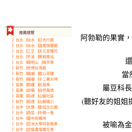
推薦總覽
阿勃勒的果實，
》台北▕淡水▕日光行館
》台北▕淡水▕滬尾偕醫館
》台北▕三芝▕天元宮櫻花
》台北▕平溪▕菁桐車站
》台北▕陽明山▕海芋季
》新竹▕世博台灣館
當
》新竹▕峨嵋▕歇心茶樓
》新竹▕峨嵋▕十二寮大埤
》苗栗▕銅鑼▕杭菊季
屬豆科長
》苗栗▕卓蘭▕自然風情
》苗栗▕苑裡▕山腳社區
(聽好友的姐姐
》新竹▕苑裡▕山腳國小
》台中▕大雅▕麥田文化圈
》台中▕西區▕中興一巷
》台中▕臺中刑務所
被喻為金
》台中▕亞洲大學阿勃勒季
》台中▕武陵農場櫻花季