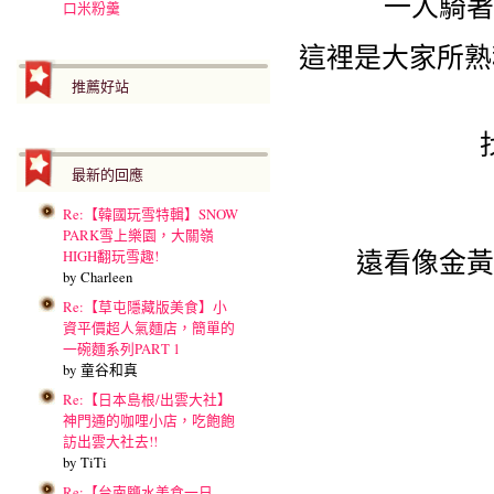
一人騎著
口米粉羹
這裡是大家所熟
推薦好站
最新的回應
Re:【韓國玩雪特輯】SNOW
PARK雪上樂園，大關嶺
遠看像金黃
HIGH翻玩雪趣!
by Charleen
Re:【草屯隱藏版美食】小
資平價超人氣麵店，簡單的
一碗麵系列PART 1
by 童谷和真
Re:【日本島根/出雲大社】
神門通的咖哩小店，吃飽飽
訪出雲大社去!!
by TiTi
Re:【台南鹽水美食一日