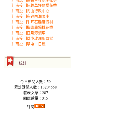
》南投▕信義草坪頭櫻花季
》南投▕向山行政中心
》南投▕鹿谷內湖國小
》南投▕牛耳石雕度假村
》南投▕梅峰農場桃花季
》南投▕日月潭纜車
》南投▕草屯玫瑰聖母堂
》南投▕草屯一日遊
統計
今日點閱人數：59
累計點閱人數：13204558
發表文章：287
回應數量：315
訂閱