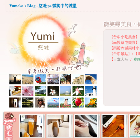
Yumeko's Blog . 悠咪 ps.微笑中的城堡
【台中小吃美食】
【
南投草屯美食】
【
南投內湖森林小
【
台中景點】
/
【
【
日本大阪
/
泰