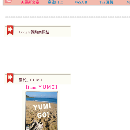
★最新文章
高雄F HO
VASA B
Två 耳機
M
Google贊助商連結
關於_ Y U M I
【I am ＹＵＭＩ】