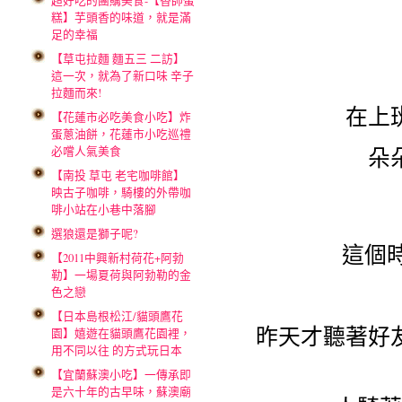
超好吃的團購美食-【香帥蛋
糕】芋頭香的味道，就是滿
足的幸福
【草屯拉麵 麵五三 二訪】
這一次，就為了新口味 辛子
拉麵而來!
在上
【花蓮市必吃美食小吃】炸
蛋蔥油餅，花蓮市小吃巡禮
必嚐人氣美食
朵
【南投 草屯 老宅咖啡館】
映古子咖啡，騎樓的外帶咖
啡小站在小巷中落腳
選狼還是獅子呢?
這個
【2011中興新村荷花+阿勃
勒】一場夏荷與阿勃勒的金
色之戀
【日本島根松江/貓頭鷹花
昨天才聽著好
園】嬉遊在貓頭鷹花園裡，
用不同以往 的方式玩日本
【宜蘭蘇澳小吃】一傳承即
是六十年的古早味，蘇澳廟