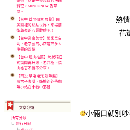
茶也可以是一餐高貴的法國
料理，MINO SNOW 香草
屋。
熱情
【台中 草間彌生 展覽】國
美館裡的點點世界，來場前
衛藝術的心靈體驗吧!!
花
【台中宵夜美食】萬家黑白
切，老字號的小店是許多人
晚餐的回憶
【台中 燒肉推薦】烤狀猿日
式燒肉再升級，老井極上燒
肉盛宴不得不分享。
【南投 草屯 老宅咖啡館】
映古子咖啡，騎樓的外帶咖
啡小站在小巷中落腳
文章分類
小倆口就別吵
所有分類
旅行日記
台北 (8)