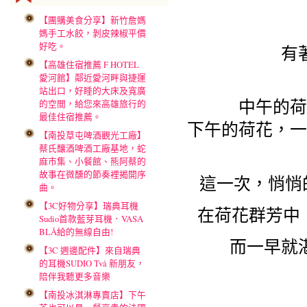
【團購美食分享】新竹詹媽
媽手工水餃，剝皮辣椒平價
好吃。
有
【高雄住宿推薦 F HOTEL
愛河館】鄰近愛河畔與捷運
站出口，好睡的大床及寬廣
中午的荷
的空間，給您來高雄旅行的
最佳住宿推薦。
下午的荷花，一
【南投草屯啤酒觀光工廠】
蔡氏釀酒啤酒工廠基地，蛇
麻市集、小餐館、熊阿蔡的
故事在微醺的節奏裡揭開序
這一次，悄悄
曲。
【3C好物分享】瑞典耳機
在荷花群芳中
Sudio首款藍芽耳機．VASA
BLÅ給的無線自由!
而一早就
【3C 週邊配件】來自瑞典
的耳機SUDIO Två 新朋友，
陪伴我聽更多音樂
【南投冰淇淋專賣店】下午