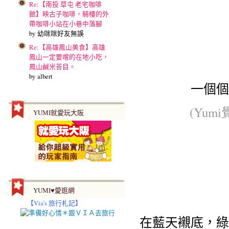
Re:【南投 草屯 老宅咖啡
館】映古子咖啡，騎樓的外
帶咖啡小站在小巷中落腳
by 幼咪咪好友無誤
Re:【高雄鳳山美食】高雄
鳳山一定要嚐的在地小吃，
鳳山鹹米荅目。
by albert
一個個
(Yu
YUMI就愛玩大阪
YUMI♥愛逛網
【
Via's 旅行札記】
在藍天襯底，綠