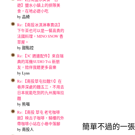
遊】鹽水小鎮上的排隊美
食，在地必遊小吃
by 品綺
Re:【南投冰淇淋專賣店】
下午茶也可以是一餐高貴的
法國料理，MINO SNOW 香
草屋。
by 甜點控
Re:【3C 週邊配件】來自瑞
典的耳機SUDIO Två 新朋
友，陪伴我聽更多音樂
by Lynn
Re:【南投草屯拉麵53】在
巷弄深處的麵五三，不用去
日本就能吃到的九州風味拉
麵
by 熊喵
Re:【南投 草屯 老宅咖啡
館】映古子咖啡，騎樓的外
帶咖啡小站在小巷中落腳
簡單不過的一張
by 南投人