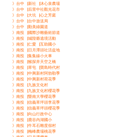
》台中▕新社▕沐心泉農場
》台中▕后里中社觀光花市
》台中▕大坑▕心之芳庭
》台中▕台中放送局
》台中▕勤美綠園道
》南投▕國際沙雕藝術節道
》南投▕城隍爺遶境活動
》南投▕仁愛▕互助國小
》南投▕日月潭頭社活盆地
》南投▕集集線小火車
》南投▕猴探井天空之橋
》南投▕草屯▕寶島時代村
》南投▕中興新村阿勃勒季
》南投▕中興新村荷花季
》南投▕九族文化村
》南投▕九族文化村櫻花季
》南投▕暨南大學櫻花季
》南投▕信義草坪頭李花季
》南投▕信義草坪頭櫻花季
》南投▕向山行政中心
》南投▕鹿谷內湖國小
》南投▕牛耳石雕度假村
》南投▕梅峰農場桃花季