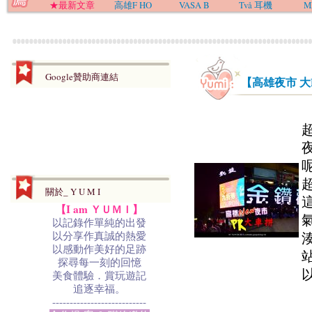
★最新文章
高雄F HO
VASA B
Två 耳機
M
Google贊助商連結
【高雄夜市 
關於_ Y U M I
【I am ＹＵＭＩ】
以記錄作單純的出發
以分享作真誠的熱愛
以感動作美好的足跡
探尋每一刻的回憶
以
美食體驗．賞玩遊記
追逐幸福。
---------------------------