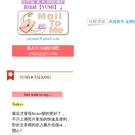
合作提 案 & 聯絡邀約
寫信給【YUMI】 ↓
高雄夜市
金鑽
yaiyumi@gmail.com
加入YUMI的FB吧!
(FB訊息給YUMI)
YUMI ♥ TALKING
Just want to say.....
Today~
最近才發現flicker變的更好了，
不只上傳照片更加的快速及便利，
對於文章裡的崁入圖片也很ok，
開心!!