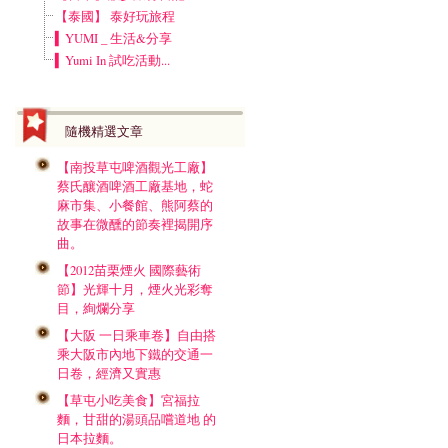
【泰國】 泰好玩旅程
▍YUMI _ 生活&分享
▍Yumi In 試吃活動...
隨機精選文章
【南投草屯啤酒觀光工廠】
蔡氏釀酒啤酒工廠基地，蛇
麻市集、小餐館、熊阿蔡的
故事在微醺的節奏裡揭開序
曲。
【2012苗栗煙火 國際藝術
節】光輝十月，煙火光彩奪
目，絢爛分享
【大阪 一日乘車卷】自由搭
乘大阪市內地下鐵的交通一
日卷，經濟又實惠
【草屯小吃美食】宮福拉
麵，甘甜的湯頭品嚐道地 的
日本拉麵。