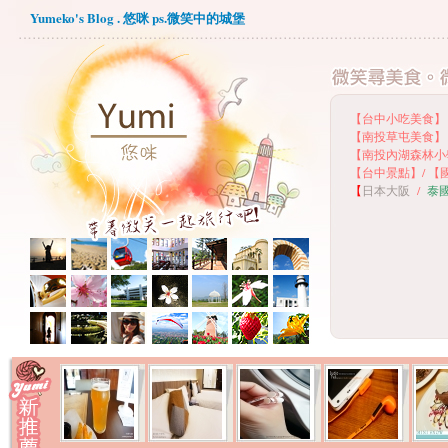
Yumeko's Blog . 悠咪 ps.微笑中的城堡
【台中小吃美食】
【
南投草屯美食】
【
南投內湖森林小
【
台中景點】
/
【
【
日本大阪
/
泰