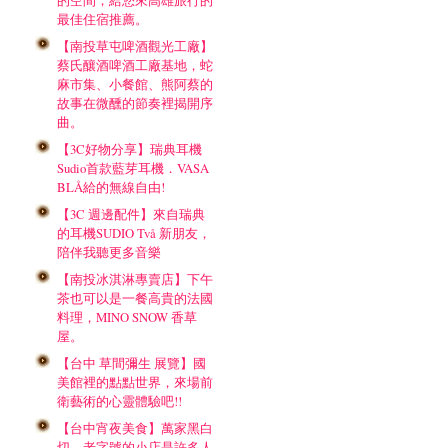
的空間，給您來高雄旅行的
最佳住宿推薦。
【南投草屯啤酒觀光工廠】
蔡氏釀酒啤酒工廠基地，蛇
麻市集、小餐館、熊阿蔡的
故事在微醺的節奏裡揭開序
曲。
【3C好物分享】瑞典耳機
Sudio首款藍芽耳機．VASA
BLÅ給的無線自由!
【3C 週邊配件】來自瑞典
的耳機SUDIO Två 新朋友，
陪伴我聽更多音樂
【南投冰淇淋專賣店】下午
茶也可以是一餐高貴的法國
料理，MINO SNOW 香草
屋。
【台中 草間彌生 展覽】國
美館裡的點點世界，來場前
衛藝術的心靈體驗吧!!
【台中宵夜美食】萬家黑白
切，老字號的小店是許多人