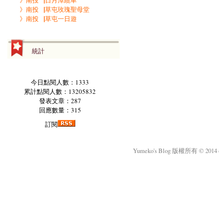
》南投▕日月潭纜車
》南投▕草屯玫瑰聖母堂
》南投▕草屯一日遊
統計
今日點閱人數：1333
累計點閱人數：13205832
發表文章：287
回應數量：315
訂閱
Yumeko's Blog 版權所有 © 2014 okm