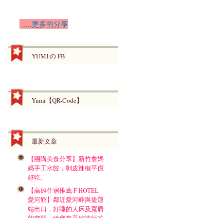
.....更多的分享
YUMI の FB
Yumi【QR-Code】
最新文章
【團購美食分享】新竹詹媽
媽手工水餃，剝皮辣椒平價
好吃。
【高雄住宿推薦 F HOTEL
愛河館】鄰近愛河畔與捷運
站出口，好睡的大床及寬廣