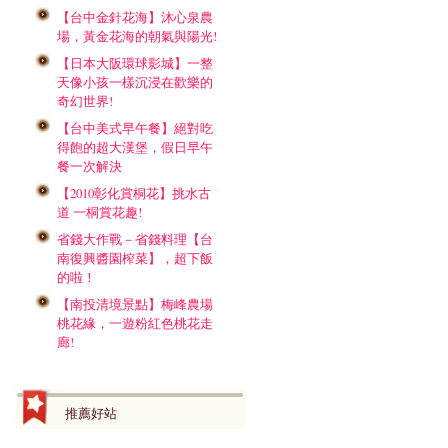
【台中金針花海】沐心泉農
場，黃金花海的朝氣與陽光!
【日本大阪環球影城】一整
天像小孩一樣沉浸在歡樂的
奇幻世界!
【台中美式早午餐】絕對吃
得飽的超大漢堡，假日早午
餐一次解決
【2010彰化賞桐花】挑水古
道 一桐賞花趣!
省錢大作戰－省錢料理【台
南復興醬園榨菜】，超下飯
的啦！
【南投清境景點】梅峰農場
桃花緣，一遊粉紅色桃花走
廊!
推薦好站