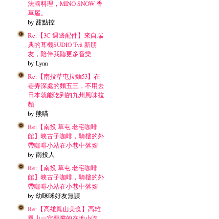
法國料理，MINO SNOW 香
草屋。
by 甜點控
Re:【3C 週邊配件】來自瑞
典的耳機SUDIO Två 新朋
友，陪伴我聽更多音樂
by Lynn
Re:【南投草屯拉麵53】在
巷弄深處的麵五三，不用去
日本就能吃到的九州風味拉
麵
by 熊喵
Re:【南投 草屯 老宅咖啡
館】映古子咖啡，騎樓的外
帶咖啡小站在小巷中落腳
by 南投人
Re:【南投 草屯 老宅咖啡
館】映古子咖啡，騎樓的外
帶咖啡小站在小巷中落腳
by 幼咪咪好友無誤
Re:【高雄鳳山美食】高雄
鳳山一定要嚐的在地小吃，