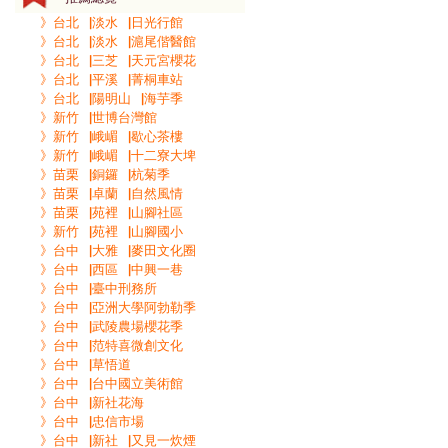
》台北▕淡水▕日光行館
》台北▕淡水▕滬尾偕醫館
》台北▕三芝▕天元宮櫻花
》台北▕平溪▕菁桐車站
》台北▕陽明山▕海芋季
》新竹▕世博台灣館
》新竹▕峨嵋▕歇心茶樓
》新竹▕峨嵋▕十二寮大埤
》苗栗▕銅鑼▕杭菊季
》苗栗▕卓蘭▕自然風情
》苗栗▕苑裡▕山腳社區
》新竹▕苑裡▕山腳國小
》台中▕大雅▕麥田文化圈
》台中▕西區▕中興一巷
》台中▕臺中刑務所
》台中▕亞洲大學阿勃勒季
》台中▕武陵農場櫻花季
》台中▕范特喜微創文化
》台中▕草悟道
》台中▕台中國立美術館
》台中▕新社花海
》台中▕忠信市場
》台中▕新社▕又見一炊煙