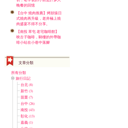
晚餐的回憶
【台中 燒肉推薦】烤狀猿日
式燒肉再升級，老井極上燒
肉盛宴不得不分享。
【南投 草屯 老宅咖啡館】
映古子咖啡，騎樓的外帶咖
啡小站在小巷中落腳
文章分類
所有分類
旅行日記
台北 (8)
新竹 (3)
苗栗 (7)
台中 (26)
南投 (43)
彰化 (13)
嘉義 (1)