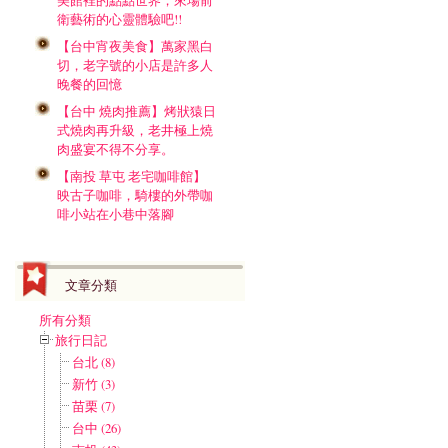
美館裡的點點世界，來場前
衛藝術的心靈體驗吧!!
【台中宵夜美食】萬家黑白
切，老字號的小店是許多人
晚餐的回憶
【台中 燒肉推薦】烤狀猿日
式燒肉再升級，老井極上燒
肉盛宴不得不分享。
【南投 草屯 老宅咖啡館】
映古子咖啡，騎樓的外帶咖
啡小站在小巷中落腳
文章分類
所有分類
旅行日記
台北 (8)
新竹 (3)
苗栗 (7)
台中 (26)