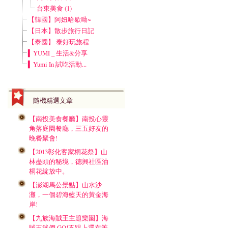
台東美食 (1)
【韓國】阿妞哈歇呦~
【日本】散步旅行日記
【泰國】 泰好玩旅程
▍YUMI _ 生活&分享
▍Yumi In 試吃活動...
隨機精選文章
【南投美食餐廳】南投心靈
角落庭園餐廳，三五好友的
晚餐聚會!
【2013彰化客家桐花祭】山
林盡頭的秘境，德興社區油
桐花綻放中。
【澎湖馬公景點】山水沙
灘，一個碧海藍天的黃金海
岸!
【九族海賊王主題樂園】海
賊王迷們 GO!不跟上還在等