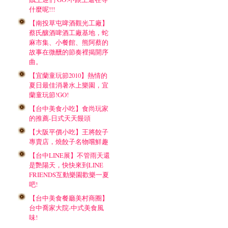
什麼呢!!!
【南投草屯啤酒觀光工廠】
蔡氏釀酒啤酒工廠基地，蛇
麻市集、小餐館、熊阿蔡的
故事在微醺的節奏裡揭開序
曲。
【宜蘭童玩節2010】熱情的
夏日最佳消暑水上樂園，宜
蘭童玩節!GO!
【台中美食小吃】食尚玩家
的推薦-日式天天饅頭
【大阪平價小吃】王將餃子
專賣店，燒餃子名物嚐鮮趣
【台中LINE展】不管雨天還
是艷陽天，快快來到LINE
FRIENDS互動樂園歡樂一夏
吧!
【台中美食餐廳美村商圈】
台中喬家大院-中式美食風
味!