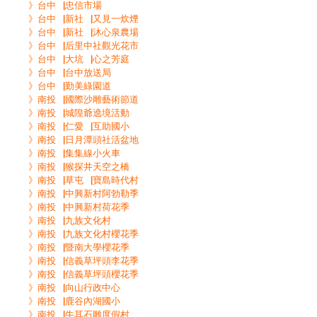
》台中▕忠信市場
》台中▕新社▕又見一炊煙
》台中▕新社▕沐心泉農場
》台中▕后里中社觀光花市
》台中▕大坑▕心之芳庭
》台中▕台中放送局
》台中▕勤美綠園道
》南投▕國際沙雕藝術節道
》南投▕城隍爺遶境活動
》南投▕仁愛▕互助國小
》南投▕日月潭頭社活盆地
》南投▕集集線小火車
》南投▕猴探井天空之橋
》南投▕草屯▕寶島時代村
》南投▕中興新村阿勃勒季
》南投▕中興新村荷花季
》南投▕九族文化村
》南投▕九族文化村櫻花季
》南投▕暨南大學櫻花季
》南投▕信義草坪頭李花季
》南投▕信義草坪頭櫻花季
》南投▕向山行政中心
》南投▕鹿谷內湖國小
》南投▕牛耳石雕度假村