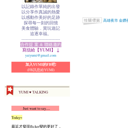
以記錄作單純的出發
以分享作真誠的熱愛
以感動作美好的足跡
高雄夜市
金鑽
探尋每一刻的回憶
美食體驗．賞玩遊記
追逐幸福。
---------------------------
合作提 案 & 聯絡邀約
寫信給【YUMI】 ↓
yaiyumi@gmail.com
加入YUMI的FB吧!
(FB訊息給YUMI)
YUMI ♥ TALKING
Just want to say.....
Today~
最近才發現flicker變的更好了，