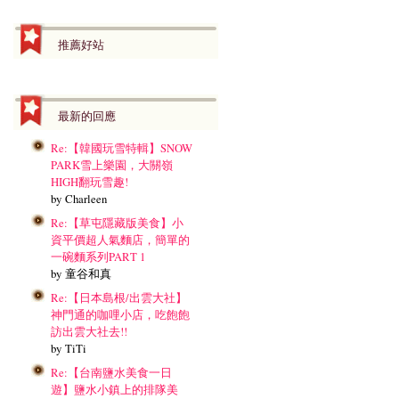
推薦好站
最新的回應
Re:【韓國玩雪特輯】SNOW
PARK雪上樂園，大關嶺
HIGH翻玩雪趣!
by Charleen
Re:【草屯隱藏版美食】小
資平價超人氣麵店，簡單的
一碗麵系列PART 1
by 童谷和真
Re:【日本島根/出雲大社】
神門通的咖哩小店，吃飽飽
訪出雲大社去!!
by TiTi
Re:【台南鹽水美食一日
遊】鹽水小鎮上的排隊美