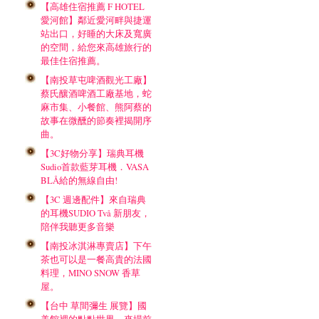
【高雄住宿推薦 F HOTEL
愛河館】鄰近愛河畔與捷運
站出口，好睡的大床及寬廣
的空間，給您來高雄旅行的
最佳住宿推薦。
【南投草屯啤酒觀光工廠】
蔡氏釀酒啤酒工廠基地，蛇
麻市集、小餐館、熊阿蔡的
故事在微醺的節奏裡揭開序
曲。
【3C好物分享】瑞典耳機
Sudio首款藍芽耳機．VASA
BLÅ給的無線自由!
【3C 週邊配件】來自瑞典
的耳機SUDIO Två 新朋友，
陪伴我聽更多音樂
【南投冰淇淋專賣店】下午
茶也可以是一餐高貴的法國
料理，MINO SNOW 香草
屋。
【台中 草間彌生 展覽】國