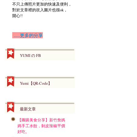
不只上傳照片更加的快速及便利，
對於文章裡的崁入圖片也很ok，
開心!!
.....更多的分享
YUMI の FB
Yumi【QR-Code】
最新文章
【團購美食分享】新竹詹媽
媽手工水餃，剝皮辣椒平價
好吃。