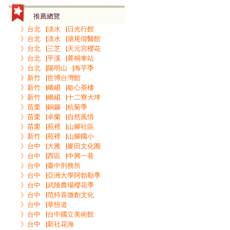
推薦總覽
》台北▕淡水▕日光行館
》台北▕淡水▕滬尾偕醫館
》台北▕三芝▕天元宮櫻花
》台北▕平溪▕菁桐車站
》台北▕陽明山▕海芋季
》新竹▕世博台灣館
》新竹▕峨嵋▕歇心茶樓
》新竹▕峨嵋▕十二寮大埤
》苗栗▕銅鑼▕杭菊季
》苗栗▕卓蘭▕自然風情
》苗栗▕苑裡▕山腳社區
》新竹▕苑裡▕山腳國小
》台中▕大雅▕麥田文化圈
》台中▕西區▕中興一巷
》台中▕臺中刑務所
》台中▕亞洲大學阿勃勒季
》台中▕武陵農場櫻花季
》台中▕范特喜微創文化
》台中▕草悟道
》台中▕台中國立美術館
》台中▕新社花海