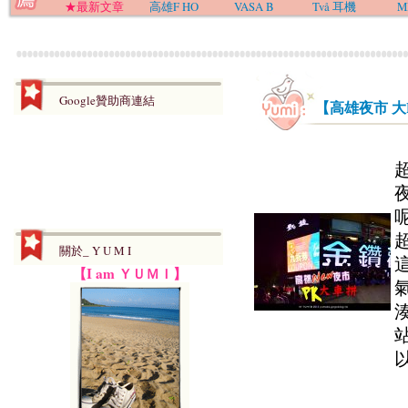
★最新文章
高雄F HO
VASA B
Två 耳機
M
Google贊助商連結
【高雄夜市 
關於_ Y U M I
【I am ＹＵＭＩ】
以