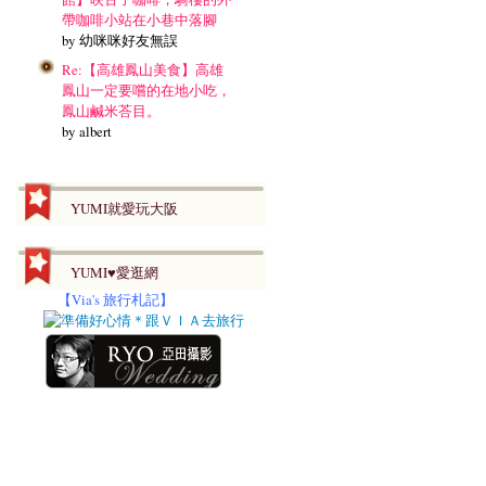
帶咖啡小站在小巷中落腳
by 幼咪咪好友無誤
Re:【高雄鳳山美食】高雄
鳳山一定要嚐的在地小吃，
鳳山鹹米荅目。
by albert
YUMI就愛玩大阪
YUMI♥愛逛網
【
Via's 旅行札記】