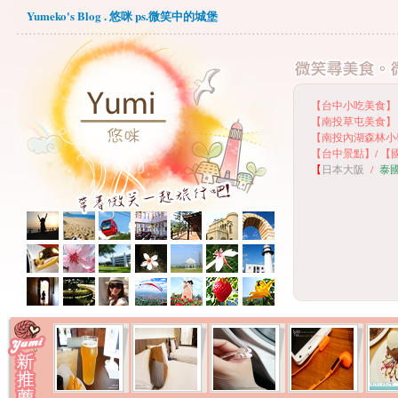
Yumeko's Blog . 悠咪 ps.微笑中的城堡
【台中小吃美食】
【
南投草屯美食】
【
南投內湖森林小
【
台中景點】
/
【
【
日本大阪
/
泰