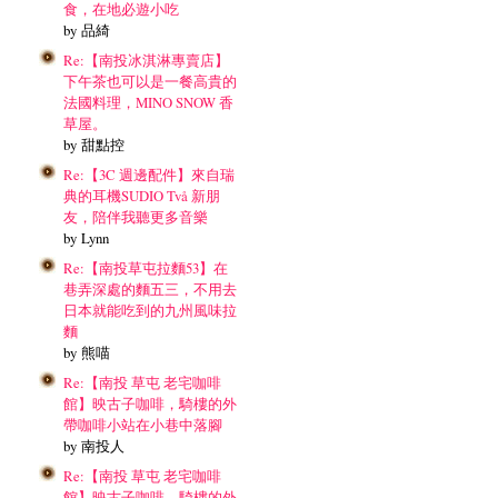
食，在地必遊小吃
by 品綺
Re:【南投冰淇淋專賣店】
下午茶也可以是一餐高貴的
法國料理，MINO SNOW 香
草屋。
by 甜點控
Re:【3C 週邊配件】來自瑞
典的耳機SUDIO Två 新朋
友，陪伴我聽更多音樂
by Lynn
Re:【南投草屯拉麵53】在
巷弄深處的麵五三，不用去
日本就能吃到的九州風味拉
麵
by 熊喵
Re:【南投 草屯 老宅咖啡
館】映古子咖啡，騎樓的外
帶咖啡小站在小巷中落腳
by 南投人
Re:【南投 草屯 老宅咖啡
館】映古子咖啡，騎樓的外