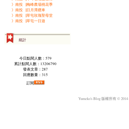
》南投▕梅峰農場桃花季
》南投▕日月潭纜車
》南投▕草屯玫瑰聖母堂
》南投▕草屯一日遊
統計
今日點閱人數：579
累計點閱人數：13206790
發表文章：287
回應數量：315
訂閱
Yumeko's Blog 版權所有 © 2014 okm