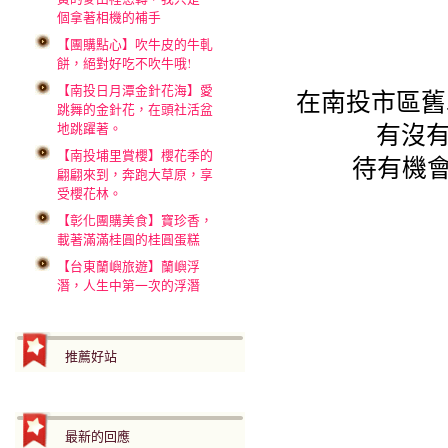
個拿著相機的補手
【團購點心】吹牛皮的牛軋
餅，絕對好吃不吹牛哦!
【南投日月潭金針花海】愛
在南投市區舊
跳舞的金針花，在頭社活盆
有沒有
地跳躍著。
【南投埔里賞櫻】櫻花季的
待有機會
翩翩來到，奔跑大草原，享
受櫻花林。
【彰化團購美食】寶珍香，
載著滿滿桂圓的桂圓蛋糕
【台東蘭嶼旅遊】蘭嶼浮
潛，人生中第一次的浮潛
推薦好站
最新的回應