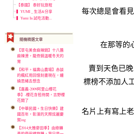
【泰國】 泰好玩旅程
每次總是會看見
▍YUMI _ 生活&分享
▍Yumi In 試吃活動...
隨機精選文章
在那等的
【草屯美食麻辣鍋】十八醬
麻辣燙，龍骨鍋溫暖冬天的
胃
賣到天色已晚
【和平。福壽山農場】赤燄
的楓紅用回憶刻畫現在，纏
標榜不添加人
繞思緒去想念
【嘉義-2009阿里山櫻花
季】-櫻花含苞待開，吉野櫻
花開了
【中華民國。生日快樂】建
名片上有寫上老
國百年，彰濱的天際炫麗慶
賀ing
【2014大雅麥田季】由綠轉
黃的麥田裡悠轉，我只是一