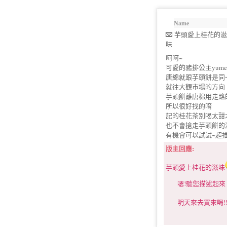
Name
芋頭愛上桂花的滋
味
呵呵~
可愛的豬排公主yumek
唐綿就跟芋頭餅是同
就往大觀市場的方向
芋頭餅離唐棉用走路
所以很好找的唷
記的桂花茶別喝太甜
也不會搶走芋頭餅的
有機會可以試試~超推
版主回應:
芋頭愛上桂花的滋味
嗯!聽您描述起來，
明天來去買來喝!!