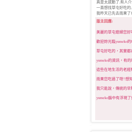
真是太感動了,有人
一直想找草屯好吃的
我昨天已先去雨果了
版主回應:
美麗的草屯媳婦您好
歡迎妳光臨yumeko的b
草屯好吃的，其實都
yumeko的資訊，
這些在地生活的老經
雨果您吃過了呀!!想知
我只能說，傳統的早點
yumeko腦中有浮現了