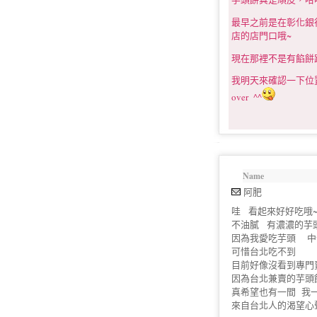
最早之前是在彰化銀行
店的店門口哦~
現在那裡不是有餡餅
我明天來確認一下位置
over ^^
Name
阿肥
哇 看起來好好吃哦~
不油膩 有濃濃的芋頭香
因為我愛吃芋頭 中
可惜台北吃不到
目前好像沒看到專門
因為台北兼賣的芋頭
真希望也有一間 我
來自台北人的渴望心