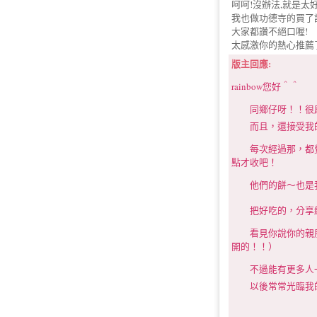
呵呵!沒辦法,就是太好
我也做功德寺的買了
大家都讚不絕口喔!
太感激你的熱心推薦了
版主回應:
rainbow您好＾＾
同鄉仔呀！！很感
而且，還接受我
每次經過那，都覺
點才收吧！
他們的餅～也是我
把好吃的，分享給
看見你說你的親朋
開的！！）
不過能有更多人一
以後常常光臨我的