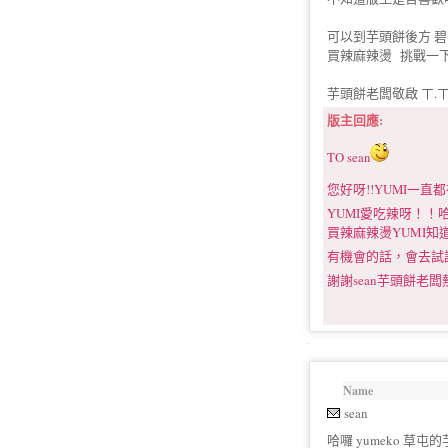
可以到芋頭餅後方 碧山
買辣麻辣燙 挑戰一
芋頭餅老闆敬啟 ㄒ.
版主回應:
TO sean
您好呀!!YUMI一直
YUMI愛吃辣呀！
買辣麻辣燙YUMI知道
有機會的話，會去試
謝謝sean芋頭餅老闆
Name
sean
哈囉 yumeko 草