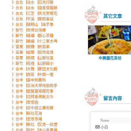
》台北▕淡水▕日光行館
》台北▕淡水▕滬尾偕醫館
》台北▕三芝▕天元宮櫻花
其它文章
》台北▕平溪▕菁桐車站
》台北▕陽明山▕海芋季
》新竹▕世博台灣館
》新竹▕峨嵋▕歇心茶樓
》新竹▕峨嵋▕十二寮大埤
》苗栗▕銅鑼▕杭菊季
》苗栗▕卓蘭▕自然風情
》苗栗▕苑裡▕山腳社區
中興蓮花茶坊
》新竹▕苑裡▕山腳國小
》台中▕大雅▕麥田文化圈
》台中▕西區▕中興一巷
》台中▕臺中刑務所
》台中▕亞洲大學阿勃勒季
》台中▕武陵農場櫻花季
》台中▕范特喜微創文化
留言內容
》台中▕草悟道
》台中▕台中國立美術館
》台中▕新社花海
》台中▕忠信市場
Name
》台中▕新社▕又見一炊煙
小白
》台中▕新社▕沐心泉農場