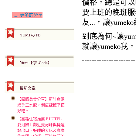
價格，總是可以
要上班的晚班服
.....更多的分享
友...，讓yu
到底為何~讓yum
YUMI の FB
就讓yumeko
----------------------
Yumi【QR-Code】
最新文章
【團購美食分享】新竹詹媽
媽手工水餃，剝皮辣椒平價
好吃。
【高雄住宿推薦 F HOTEL
愛河館】鄰近愛河畔與捷運
站出口，好睡的大床及寬廣