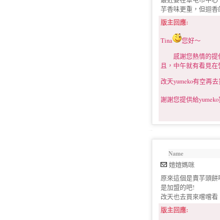
芋香味更重，但迴香
版主回應:
Tina
您好～
感謝您熱情的提供
且，中午就有看見在
改天yumeko有空
謝謝您提供給yumek
Name
媗媗媽咪
原來這個是賣芋頭餅
是加盟的吧!
改天也去買來嚐嚐看
版主回應: