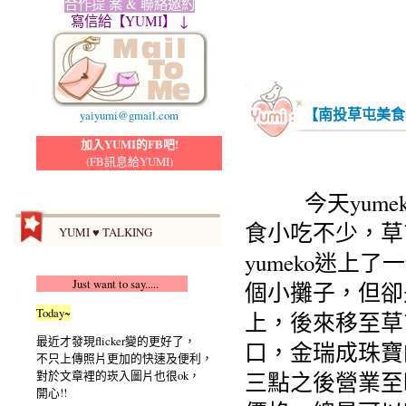
合作提 案 & 聯絡邀約
寫信給【YUMI】 ↓
【南投草屯美食
yaiyumi@gmail.com
加入YUMI的FB吧!
(FB訊息給YUMI)
今天yumek
食小吃不少，草
YUMI ♥ TALKING
yumeko迷
Just want to say.....
個小攤子，但卻
Today~
上，後來移至草
最近才發現flicker變的更好了，
口，金瑞成珠寶
不只上傳照片更加的快速及便利，
三點之後營業至
對於文章裡的崁入圖片也很ok，
開心!!