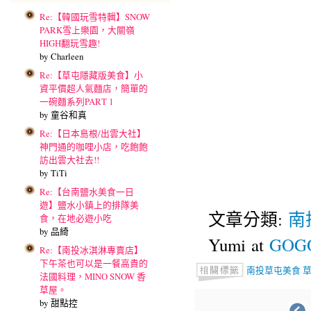
Re:【韓國玩雪特輯】SNOW
PARK雪上樂園，大關嶺
HIGH翻玩雪趣!
by Charleen
Re:【草屯隱藏版美食】小
資平價超人氣麵店，簡單的
一碗麵系列PART 1
by 童谷和真
Re:【日本島根/出雲大社】
神門通的咖哩小店，吃飽飽
訪出雲大社去!!
by TiTi
Re:【台南鹽水美食一日
遊】鹽水小鎮上的排隊美
文章分類:
南
食，在地必遊小吃
by 品綺
Yumi at
GOGO
Re:【南投冰淇淋專賣店】
下午茶也可以是一餐高貴的
南投草屯美食
法國料理，MINO SNOW 香
草屋。
by 甜點控