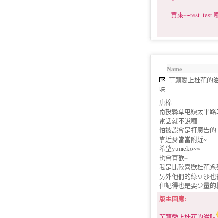
買來~~test test 囉
Name
芋頭愛上桂花的
味
唐棉
南投縣草屯鎮太平路二
電話就不說囉
怕被誤會是打廣告的
靠近麥當當附近~
希望yumeko~~
也會喜歡~
我是比較喜歡桂花系
另外他們的綠豆沙也
但記得也是要少量的
版主回應:
芋頭愛上桂花的滋味