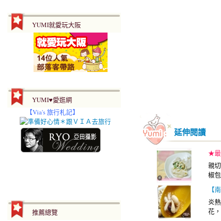
YUMI就愛玩大阪
YUMI♥愛逛網
【
Via's 旅行札記】
延伸閱讀
★最
親切
椒包
【南
炎熱
花，
推薦總覽