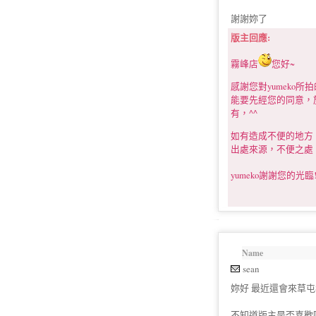
謝謝妳了
版主回應:
霧峰店
您好~
感謝您對yumek
能要先經您的同意，於
有，^^
如有造成不便的地方
出處來源，不便之處
yumeko謝謝您的光
Name
sean
妳好 最近還會來草
不知道版主是否喜歡