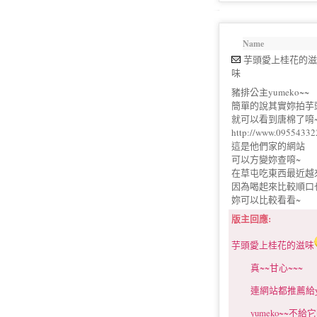
Name
芋頭愛上桂花的滋
味
豬排公主yumeko~~
簡單的說其實妳拍芋
就可以看到唐棉了唷
http://www.09554332
這是他們家的網站
可以方變妳查唷~
在草屯吃東西最近越
因為喝起來比較順口
妳可以比較看看~
版主回應:
芋頭愛上桂花的滋味
真~~甘心~~~
連網站都推薦給yum
yumeko~~不給它