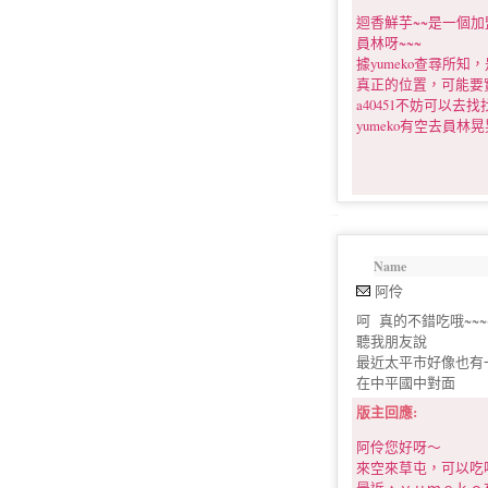
迴香鮮芋~~是一個加
員林呀~~~
據yumeko查尋所
真正的位置，可能要
a40451不妨可以去找找
yumeko有空去員
Name
阿伶
呵 真的不錯吃哦~~~
聽我朋友說
最近太平市好像也有
在中平國中對面
版主回應:
阿伶您好呀～
來空來草屯，可以吃