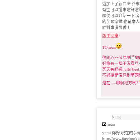
還加上了新口味 芥末
有空可以過來嚐鮮嚐
順便可以介紹一下 旁邊的飲
的芋頭拿鐵 也是本
絕對事濃醇香！
版主回應:
TO sean
:
很開心~~又見到芋頭
好像有一陣子沒看見~~
某天有經過
hello beet
不過還是沒見到芋頭餅
是在......哪個地方咧?!
Name
sean
yumi 你好 現在的
http://www.faceb