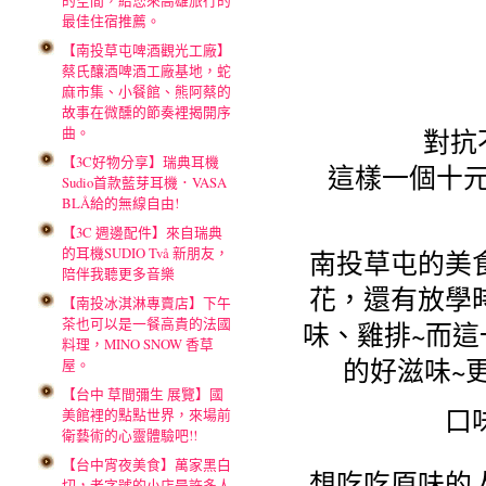
的空間，給您來高雄旅行的
最佳住宿推薦。
【南投草屯啤酒觀光工廠】
蔡氏釀酒啤酒工廠基地，蛇
麻市集、小餐館、熊阿蔡的
故事在微醺的節奏裡揭開序
曲。
對抗
【3C好物分享】瑞典耳機
這樣一個十元
Sudio首款藍芽耳機．VASA
BLÅ給的無線自由!
【3C 週邊配件】來自瑞典
的耳機SUDIO Två 新朋友，
南投草屯的美
陪伴我聽更多音樂
花，還有放學
【南投冰淇淋專賣店】下午
茶也可以是一餐高貴的法國
味、雞排~而
料理，MINO SNOW 香草
的好滋味~
屋。
【台中 草間彌生 展覽】國
口
美館裡的點點世界，來場前
衛藝術的心靈體驗吧!!
【台中宵夜美食】萬家黑白
想吃吃原味的
切，老字號的小店是許多人