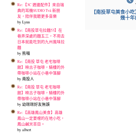
Re:【3C 週邊配件】來自瑞
典的耳機SUDIO Två 新朋
【南投草屯美食小吃
友，陪伴我聽更多音樂
幾十年
by Lynn
Re:【南投草屯拉麵53】在
巷弄深處的麵五三，不用去
日本就能吃到的九州風味拉
麵
by 熊喵
Re:【南投 草屯 老宅咖啡
館】映古子咖啡，騎樓的外
帶咖啡小站在小巷中落腳
by 南投人
Re:【南投 草屯 老宅咖啡
館】映古子咖啡，騎樓的外
帶咖啡小站在小巷中落腳
by 幼咪咪好友無誤
Re:【高雄鳳山美食】高雄
鳳山一定要嚐的在地小吃，
鳳山鹹米荅目。
by albert