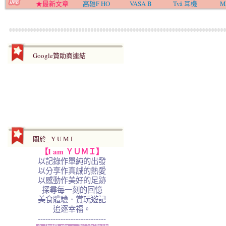
★最新文章
高雄F HO
VASA B
Två 耳機
M
Google贊助商連結
關於_ Y U M I
【I am ＹＵＭＩ】
以記錄作單純的出發
以分享作真誠的熱愛
以感動作美好的足跡
探尋每一刻的回憶
美食體驗．賞玩遊記
追逐幸福。
---------------------------