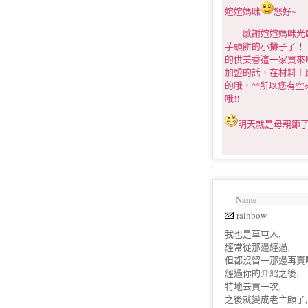
媗媗媽咪
您好~
感謝媗媗媽咪光臨yu
芋頭餅的小攤子了！！
的供美香這一家買來
加盟的話，在材料上
的哦，^^所以您有空
哦!!
明天就是母親節
Name
rainbow
我也是草屯人,
經常從那邊經過,
但都沒留一那邊再賣啥
經過你的介紹之後,
特地去買一次,
之後就變成老主顧了,