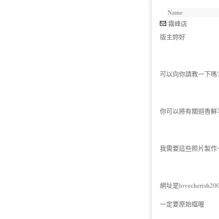
Name
霧峰店
版主妳好
可以向你請教一下嗎
你可以將有關迴香鮮
我需要這些照片製作
網址是lovecherish200
一定要原始檔喔