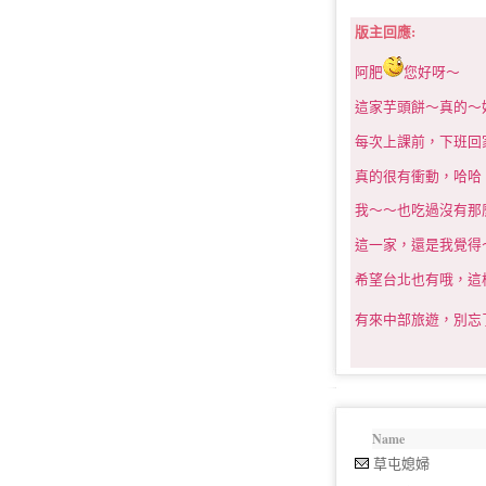
版主回應:
阿肥
您好呀～
這家芋頭餅～真的～
每次上課前，下班回
真的很有衝動，哈哈
我～～也吃過沒有那
這一家，還是我覺得
希望台北也有哦，這
有來中部旅遊，別忘
Name
草屯媳婦