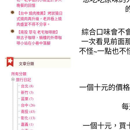
晚餐的回憶
【台中 燒肉推薦】烤狀猿日
式燒肉再升級，老井極上燒
肉盛宴不得不分享。
綜合口味會不會
【南投 草屯 老宅咖啡館】
映古子咖啡，騎樓的外帶咖
一次看見前面那
啡小站在小巷中落腳
不怪~一點也不
文章分類
所有分類
旅行日記
一個十元的價格
台北 (8)
新竹 (3)
苗栗 (7)
每
台中 (26)
南投 (43)
彰化 (13)
一個十元，買
嘉義 (1)