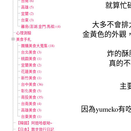
台南 (6)
就算忙
高雄 (5)
宜蘭 (2)
台東 (3)
大多不會排
離島(澎湖.金門.馬祖) (4)
金黃色的外觀，~
心理測驗
美食手札
團購美食大蒐集 (18)
炸的酥
台北美食 (3)
桃園美食 (1)
真的不
宜蘭美食 (2)
花蓮美食 (1)
新竹美食 (1)
主
台中美食 (36)
彰化美食 (5)
南投美食 (35)
台南美食 (4)
因為yumek
高雄美食 (3)
台東美食 (1)
【韓國】阿妞哈歇呦~
【日本】散步旅行日記