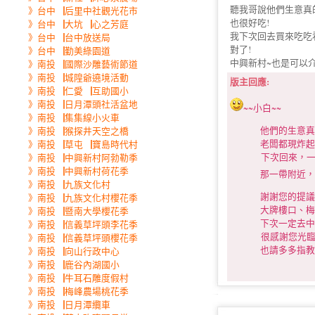
聽我哥說他們生意真
》台中▕后里中社觀光花市
也很好吃!
》台中▕大坑▕心之芳庭
我下次回去買來吃吃
》台中▕台中放送局
對了!
》台中▕勤美綠園道
中興新村~也是可以
》南投▕國際沙雕藝術節道
》南投▕城隍爺遶境活動
版主回應:
》南投▕仁愛▕互助國小
》南投▕日月潭頭社活盆地
~~小白~~
》南投▕集集線小火車
他們的生意真的很
》南投▕猴探井天空之橋
老闆都現炸起來，
》南投▕草屯▕寶島時代村
下次回來，一定要
》南投▕中興新村阿勃勒季
》南投▕中興新村荷花季
那一帶附近，都開
》南投▕九族文化村
謝謝您的提議哦!
》南投▕九族文化村櫻花季
大牌樓口、梅園、
》南投▕暨南大學櫻花季
下次一定去中興逛逛
》南投▕信義草坪頭李花季
很感謝您光臨我的bl
》南投▕信義草坪頭櫻花季
也請多多指教呀!!((
》南投▕向山行政中心
》南投▕鹿谷內湖國小
》南投▕牛耳石雕度假村
》南投▕梅峰農場桃花季
》南投▕日月潭纜車