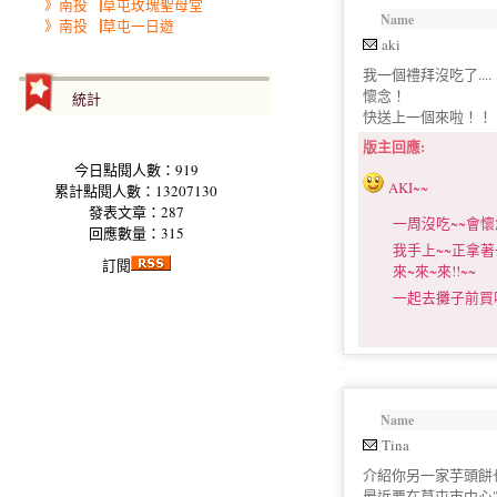
》南投▕草屯玫瑰聖母堂
Name
》南投▕草屯一日遊
aki
我一個禮拜沒吃了....
懷念！
統計
快送上一個來啦！！
版主回應:
今日點閱人數：919
AKI~~
累計點閱人數：13207130
發表文章：287
一周沒吃~~會懷念
回應數量：315
我手上~~正拿著一
訂閱
來~來~來!!~~
一起去攤子前買啦!
Name
Tina
介紹你另一家芋頭餅
最近要在草屯市中心