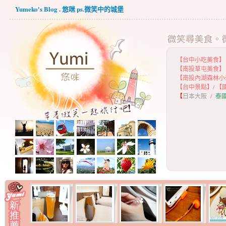
Yumeko's Blog . 悠咪 ps.微笑中的城堡
【台中小吃美食】
【
南投草屯美食】
【
南投內湖森林小
【
台中景點】
/
【
【
日本大阪
/
泰