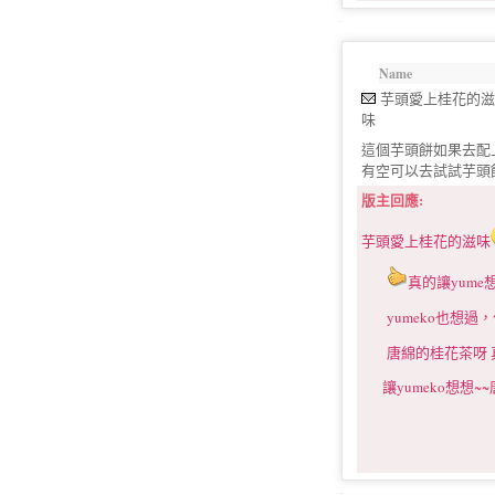
Name
芋頭愛上桂花的滋
味
這個芋頭餅如果去配
有空可以去試試芋頭
版主回應:
芋頭愛上桂花的滋味
真的讓yume
yumeko也想過
唐綿的桂花茶呀 真是
讓yumeko想想~~唐綿