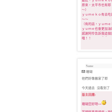
最近，ｙｕｍｅｋｏ
原來，太平市也有耶
～）
ｙｕｍｅｋｏ有去吃
～～
（有的話，ｙｕｍｅ
ｙｕｍｅ也會更加油
感謝阿伶告訴我這個
哦！！ ＾＾
Name
珊瑚
他們好像搬家了耶
今天過去 沒看到了
版主回應:
珊瑚您好呀~~
芋頭餅真是頑皮，哈