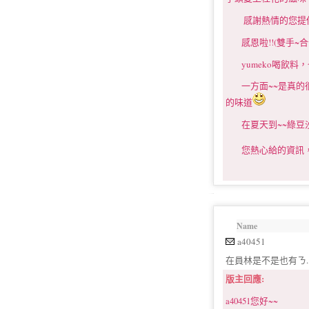
感謝熱情的您提供的~~~
感恩啦!!(雙手~合
yumeko喝飲料
一方面~~是真的很
的味道
在夏天到~~綠豆沙
您熱心給的資訊，yu
Name
a40451
在員林是不是也有ㄋ..
版主回應:
a40451您好~~