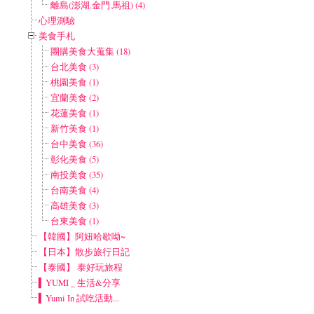
離島(澎湖.金門.馬祖) (4)
心理測驗
美食手札
團購美食大蒐集 (18)
台北美食 (3)
桃園美食 (1)
宜蘭美食 (2)
花蓮美食 (1)
新竹美食 (1)
台中美食 (36)
彰化美食 (5)
南投美食 (35)
台南美食 (4)
高雄美食 (3)
台東美食 (1)
【韓國】阿妞哈歇呦~
【日本】散步旅行日記
【泰國】 泰好玩旅程
▍YUMI _ 生活&分享
▍Yumi In 試吃活動...