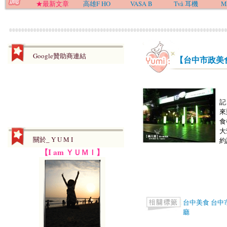
★最新文章
高雄F HO
VASA B
Två 耳機
M
Google贊助商連結
【台中市政美
在
記
來
食
大
關於_ Y U M I
約訂
【I am ＹＵＭＩ】
台中美食
台中
廳