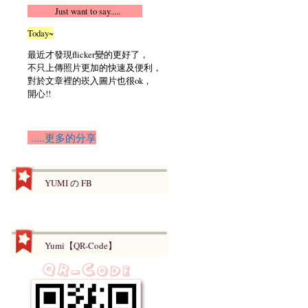
Just want to say.....
Today~
最近才發現flicker變的更好了，
不只上傳照片更加的快速及便利，
對於文章裡的崁入圖片也很ok，
開心!!
.....更多的分享
YUMI の FB
Yumi【QR-Code】