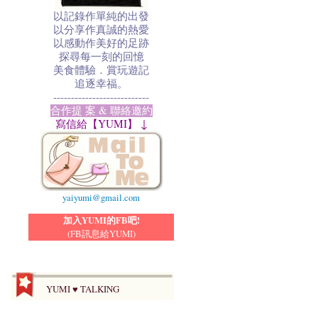
以記錄作單純的出發
以分享作真誠的熱愛
以感動作美好的足跡
探尋每一刻的回憶
美食體驗．賞玩遊記
追逐幸福。
---------------------------
合作提 案 & 聯絡邀約
寫信給【YUMI】 ↓
yaiyumi@gmail.com
加入YUMI的FB吧!
(FB訊息給YUMI)
YUMI ♥ TALKING