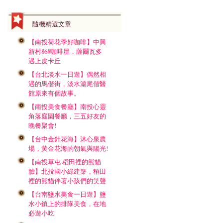
隨機精選文章
【南投荷花季好咖啡】中興
新村86#咖啡屋，薩爾瓦多
遇上皮卡丘
【台北淡水一日遊】偶然相
遇的馬偕街，淡水滬尾偕醫
館原來有個故事。
【南投美食餐廳】南投心靈
角落庭園餐廳，三五好友的
晚餐聚會!
【台中金針花海】沐心泉農
場，黃金花海的朝氣與陽光!
【南投草屯 稻田裡的熊貓
臉】北投國小綠建築，稻田
裡的熊貓伴著小孩們的笑聲
【台南鹽水美食一日遊】鹽
水小鎮上的排隊美食，在地
必遊小吃