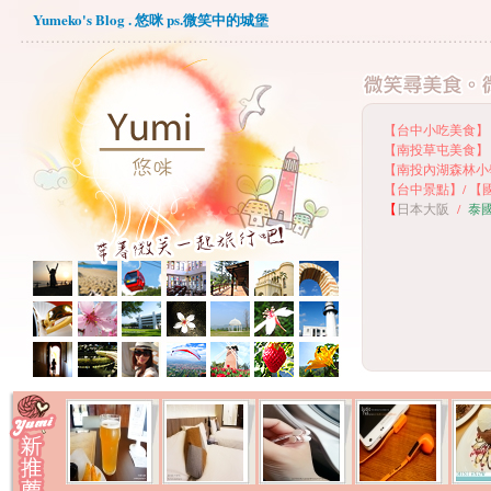
Yumeko's Blog . 悠咪 ps.微笑中的城堡
【台中小吃美食】
【
南投草屯美食】
【
南投內湖森林小
【
台中景點】
/
【
【
日本大阪
/
泰