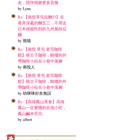
友，陪伴我聽更多音樂
by Lynn
Re:【南投草屯拉麵53】在
巷弄深處的麵五三，不用去
日本就能吃到的九州風味拉
麵
by 熊喵
Re:【南投 草屯 老宅咖啡
館】映古子咖啡，騎樓的外
帶咖啡小站在小巷中落腳
by 南投人
Re:【南投 草屯 老宅咖啡
館】映古子咖啡，騎樓的外
帶咖啡小站在小巷中落腳
by 幼咪咪好友無誤
Re:【高雄鳳山美食】高雄
鳳山一定要嚐的在地小吃，
鳳山鹹米荅目。
by albert