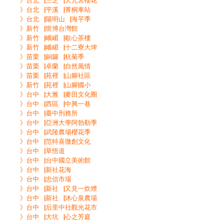
》台北▕三芝▕天元宮櫻花
》台北▕平溪▕菁桐車站
》台北▕陽明山▕海芋季
》新竹▕世博台灣館
》新竹▕峨嵋▕歇心茶樓
》新竹▕峨嵋▕十二寮大埤
》苗栗▕銅鑼▕杭菊季
》苗栗▕卓蘭▕自然風情
》苗栗▕苑裡▕山腳社區
》新竹▕苑裡▕山腳國小
》台中▕大雅▕麥田文化圈
》台中▕西區▕中興一巷
》台中▕臺中刑務所
》台中▕亞洲大學阿勃勒季
》台中▕武陵農場櫻花季
》台中▕范特喜微創文化
》台中▕草悟道
》台中▕台中國立美術館
》台中▕新社花海
》台中▕忠信市場
》台中▕新社▕又見一炊煙
》台中▕新社▕沐心泉農場
》台中▕后里中社觀光花市
》台中▕大坑▕心之芳庭