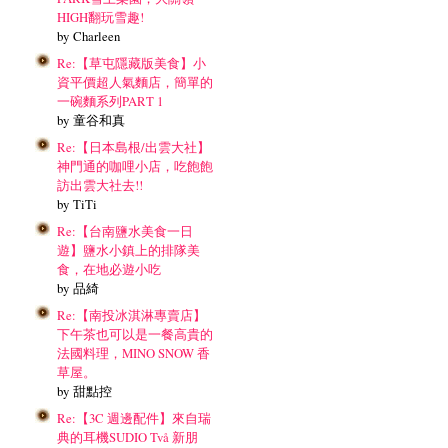
HIGH翻玩雪趣!
by Charleen
Re:【草屯隱藏版美食】小
資平價超人氣麵店，簡單的
一碗麵系列PART 1
by 童谷和真
Re:【日本島根/出雲大社】
神門通的咖哩小店，吃飽飽
訪出雲大社去!!
by TiTi
Re:【台南鹽水美食一日
遊】鹽水小鎮上的排隊美
食，在地必遊小吃
by 品綺
Re:【南投冰淇淋專賣店】
下午茶也可以是一餐高貴的
法國料理，MINO SNOW 香
草屋。
by 甜點控
Re:【3C 週邊配件】來自瑞
典的耳機SUDIO Två 新朋