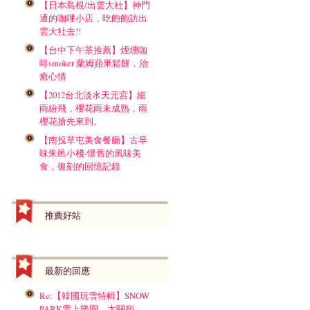
【日本島根/出雲大社】神門
通的咖哩小店，吃飽飽訪出
雲大社去!!
【台中下午茶推薦】煙燻咖
啡smoker 蘭姆蘋果鬆餅，治
癒心情
【2012台北淡水天元宮】細
雨紛飛，櫻花雨未成熟，雨
櫻花搶先來到。
【南投草屯美食餐廳】古早
味朱邑小棧-懷舊的風味美
食，復刻的回憶記錄
推薦好站
最新的回應
Re:【韓國玩雪特輯】SNOW
PARK雪上樂園，大關嶺