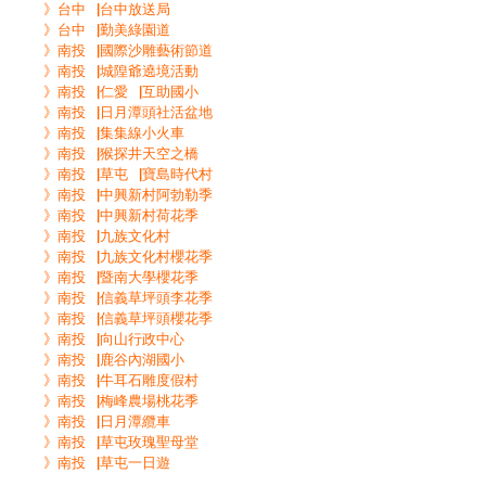
》台中▕台中放送局
》台中▕勤美綠園道
》南投▕國際沙雕藝術節道
》南投▕城隍爺遶境活動
》南投▕仁愛▕互助國小
》南投▕日月潭頭社活盆地
》南投▕集集線小火車
》南投▕猴探井天空之橋
》南投▕草屯▕寶島時代村
》南投▕中興新村阿勃勒季
》南投▕中興新村荷花季
》南投▕九族文化村
》南投▕九族文化村櫻花季
》南投▕暨南大學櫻花季
》南投▕信義草坪頭李花季
》南投▕信義草坪頭櫻花季
》南投▕向山行政中心
》南投▕鹿谷內湖國小
》南投▕牛耳石雕度假村
》南投▕梅峰農場桃花季
》南投▕日月潭纜車
》南投▕草屯玫瑰聖母堂
》南投▕草屯一日遊