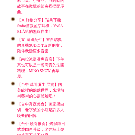
麻市集、小餐館、熊阿蔡的
故事在微醺的節奏裡揭開序
曲。
【3C好物分享】瑞典耳機
Sudio首款藍芽耳機．VASA
BLÅ給的無線自由!
【3C 週邊配件】來自瑞典
的耳機SUDIO Två 新朋友，
陪伴我聽更多音樂
【南投冰淇淋專賣店】下午
茶也可以是一餐高貴的法國
料理，MINO SNOW 香草
屋。
【台中 草間彌生 展覽】國
美館裡的點點世界，來場前
衛藝術的心靈體驗吧!!
【台中宵夜美食】萬家黑白
切，老字號的小店是許多人
晚餐的回憶
【台中 燒肉推薦】烤狀猿日
式燒肉再升級，老井極上燒