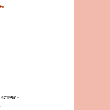
走的
們指定要去的。
~