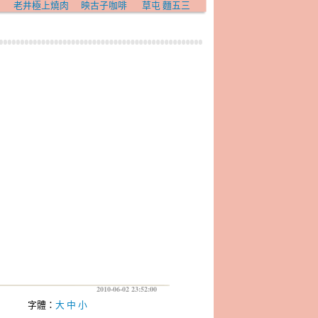
老井極上燒肉
映古子咖啡
草屯 麵五三
2010-06-02 23:52:00
字體：
大
中
小