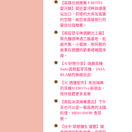
【高雄住宿推薦 F HOTEL
愛河館】鄰近愛河畔與捷運
站出口，好睡的大床及寬廣
的空間，給您來高雄旅行的
最佳住宿推薦。
【南投草屯啤酒觀光工廠】
蔡氏釀酒啤酒工廠基地，蛇
麻市集、小餐館、熊阿蔡的
故事在微醺的節奏裡揭開序
曲。
【3C好物分享】瑞典耳機
Sudio首款藍芽耳機．VASA
BLÅ給的無線自由!
【3C 週邊配件】來自瑞典
的耳機SUDIO Två 新朋友，
陪伴我聽更多音樂
【南投冰淇淋專賣店】下午
茶也可以是一餐高貴的法國
料理，MINO SNOW 香草
屋。
【台中 草間彌生 展覽】國