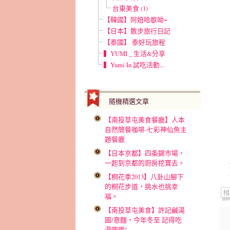
台東美食 (1)
【韓國】阿妞哈歇呦~
【日本】散步旅行日記
【泰國】 泰好玩旅程
▍YUMI _ 生活&分享
▍Yumi In 試吃活動...
隨機精選文章
【南投草屯美食餐廳】人本
自然簡餐咖啡-七彩神仙魚主
題餐廳
【日本京都】四条錦市場，
一起到京都的廚房挖寶去。
【桐花季2013】八卦山腳下
的桐花步道，挑水也挑幸
福。
【南投草屯美食】許記鹹湯
圓/意麵，今年冬至 記得吃
湯圓哦!