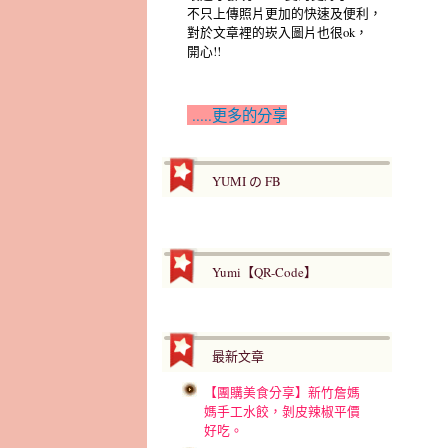
不只上傳照片更加的快速及便利，
對於文章裡的崁入圖片也很ok，
開心!!
.....更多的分享
YUMI の FB
Yumi【QR-Code】
最新文章
【團購美食分享】新竹詹媽
媽手工水餃，剝皮辣椒平價
好吃。