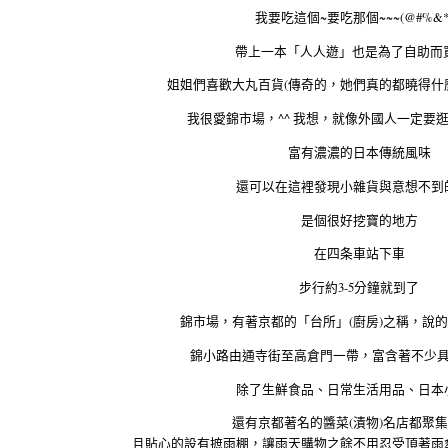
我要吃這個~要吃那個~~~(@#%&*!
帶上一本「人人遊」也是為了自助而買
姐姐們喜歡大丸百貨(傳奇的，她們真的都曉得什麼牌
我很愛錦市場，^^ 我想，就像外國人一定要逛
富有濃濃的日本傳統風味
還可以在這裡發現小雜貨與意想不到
是個很好挖寶的地方
在四条車站下車
步行約3-5分鐘就到了
錦市場，有著京都的「台所」(廚房)之稱，說
錦小路由通寺街至高倉門一帶，富含著不少
除了生鮮食品、日常生活用品、日本
還有京都著名的醬菜(漬物)名店都聚
且貼心的設有摭雨棚，讓雨天購物之餘不用忍受頂著雨