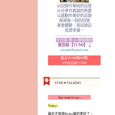
以記錄作單純的出發
以分享作真誠的熱愛
以感動作美好的足跡
探尋每一刻的回憶
美食體驗．賞玩遊記
追逐幸福。
---------------------------
合作提 案 & 聯絡邀約
寫信給【YUMI】 ↓
yaiyumi@gmail.com
加入YUMI的FB吧!
(FB訊息給YUMI)
YUMI ♥ TALKING
Just want to say.....
Today~
最近才發現flicker變的更好了，