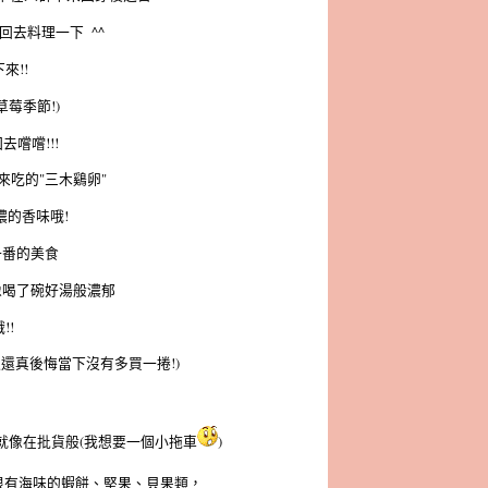
去料理一下 ^^
來!!
莓季節!)
嚐嚐!!!
吃的"三木鷄卵"
的香味哦!
一番的美食
像喝了碗好湯般濃郁
!!
還真後悔當下沒有多買一捲!)
就像在批貨般(我想要一個小拖車
)
很有海味的蝦餅、堅果、貝果類，