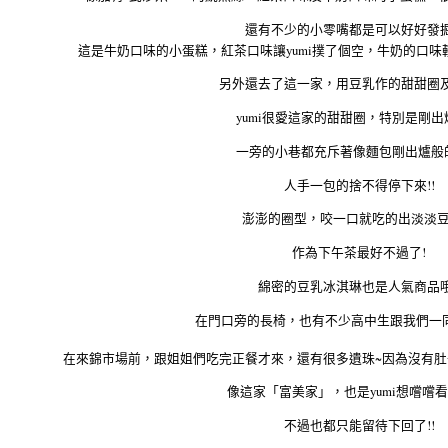
還有不少的小零嘴都是可以好好發掘
這是牛奶口味的小蛋糕，紅茶口味讓yumi撲了個空，牛奶的口味
另外還去了這一家，用豆乳作的甜甜圈
yumi很愛這家的甜甜圈，特別是剛出
一旁的小巷都充斥著像麵包剛出爐般
人手一包的捨不得停下來!!
澎澎的圈型，咬一口就吃的出淡淡
作為下午茶最好不過了!
綿密的豆乳冰淇琳也是人氣商品哦
在門口旁的長椅，也有不少高中生跟我們一同
在來錦市場前，跟姐姐們吃完正餐才來，還有很多遺珠~因為沒有肚
像這家「富美家」，也是yumi想嚐嚐看
不過也都只能留待下回了!!