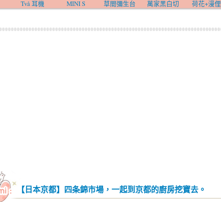
Två 耳機
MINI S
草間彌生台
萬家黑白切
荷花+漫俚
【日本京都】四条錦市場，一起到京都的廚房挖寶去。