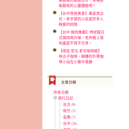
美館裡的點點世界，來場前
衛藝術的心靈體驗吧!!
【台中宵夜美食】萬家黑白
切，老字號的小店是許多人
晚餐的回憶
【台中 燒肉推薦】烤狀猿日
式燒肉再升級，老井極上燒
肉盛宴不得不分享。
【南投 草屯 老宅咖啡館】
映古子咖啡，騎樓的外帶咖
啡小站在小巷中落腳
文章分類
所有分類
旅行日記
台北 (8)
新竹 (3)
苗栗 (7)
台中 (26)