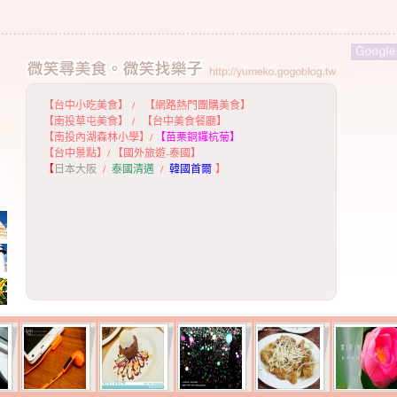
【台中小吃美食】
/
【網路熱門團購美食】
【
南投草屯美食】
/
【台中美食餐廳】
【
南投內湖森林小學】
/
【
苗栗銅鑼杭菊】
【
台中景點】
/
【國外旅遊-泰國】
【
日本大阪
/
泰國清邁
/
韓國首爾
】