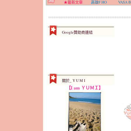
★最新文章
高雄F HO
VASA B
Google贊助商連結
關於_ Y U M I
【I am ＹＵＭＩ】