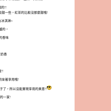
的!!
較甜一些，紅茶的比較沒那麼甜哦!
及冰淇淋~
爐的，
的香味
豆奶香
!!
坐著享用哦!
子了，所以沒能實現享用的美意!!
的一家!