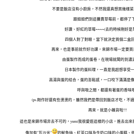
不要是飯店沒有小廚房，不然我還真想買幾樣菜回
跟姐姐們到這攤賣草莓前，都停了下
好讚、好紅的草莓~~~~(去的時候剛好是草
四個人對了對眼，當下就決定買個二盒回去
再來，也是事前就作好功課，來錦市場一定要買來
由蛋製作而成的蛋卷，在現場就聞的到濃濃
日本製作的蛋料理，一直是我超想享受
高湯與蛋的結合，蛋的澎鬆感，一口咬下滿滿是
呼與吸之間，都還有著蛋的香味哦
(ps.剛作好還有些燙燙的，雖然我們是帶回到飯店才吃，不過
再來，就是小雜貨啦!!!
這也是來錦市場非去不可的，yumi我很愛逛這樣的小店，進去出來
像加有"瓦沙米"
的魷魚絲、紅茶口味及牛奶口味的小蛋糕、