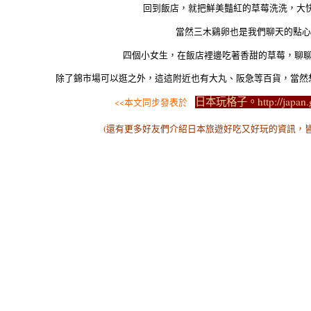
回到飯店，就把鮮美豔紅的草莓洗洗，大快
當然三木鷄卵也是我們聊天的點心
四個小女生，在飯店裡邊吃著香甜的草莓，聊
除了錦市場可以逛之外，這這附近也有大丸、阪急等百貨，當然
日本玩格子。http://japan.g
<<本文同步發表於
(還有更多好友們介紹日本旅遊好吃又好玩的資訊，皆