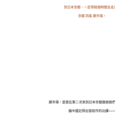
到日本京都，一定得挑個時間去走
京都 四条 錦市場。
錦市場，是我在第二次來到日本京都跟姐姐
腦中還記得出發前作的功課~~~