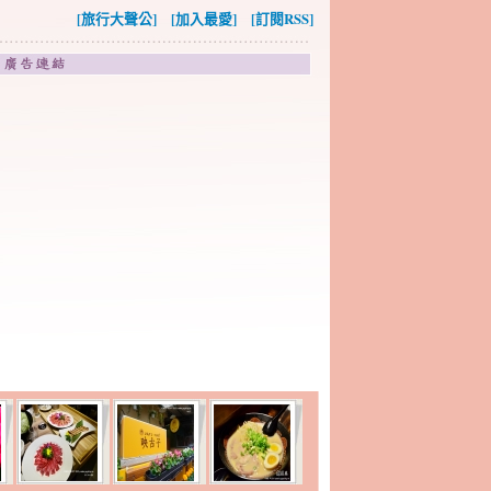
[旅行大聲公]
[加入最愛]
[訂閱RSS]