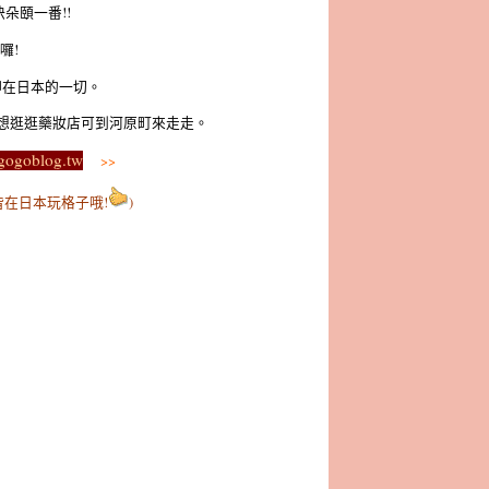
朵頤一番!!
囉!
聊在日本的一切。
想逛逛藥妝店可到河原町來走走。
ogoblog.tw
>>
在日本玩格子哦!
)