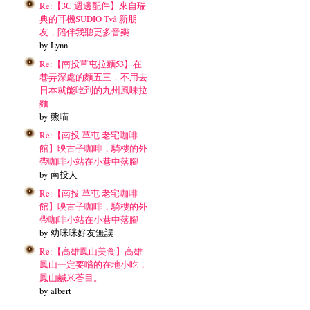
Re:【3C 週邊配件】來自瑞
典的耳機SUDIO Två 新朋
友，陪伴我聽更多音樂
by Lynn
Re:【南投草屯拉麵53】在
巷弄深處的麵五三，不用去
日本就能吃到的九州風味拉
麵
by 熊喵
Re:【南投 草屯 老宅咖啡
館】映古子咖啡，騎樓的外
帶咖啡小站在小巷中落腳
by 南投人
Re:【南投 草屯 老宅咖啡
館】映古子咖啡，騎樓的外
帶咖啡小站在小巷中落腳
by 幼咪咪好友無誤
Re:【高雄鳳山美食】高雄
鳳山一定要嚐的在地小吃，
鳳山鹹米荅目。
by albert