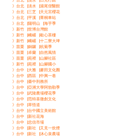
》台北▕淡水▕日光行館
》台北▕淡水▕滬尾偕醫館
》台北▕三芝▕天元宮櫻花
》台北▕平溪▕菁桐車站
》台北▕陽明山▕海芋季
》新竹▕世博台灣館
》新竹▕峨嵋▕歇心茶樓
》新竹▕峨嵋▕十二寮大埤
》苗栗▕銅鑼▕杭菊季
》苗栗▕卓蘭▕自然風情
》苗栗▕苑裡▕山腳社區
》新竹▕苑裡▕山腳國小
》台中▕大雅▕麥田文化圈
》台中▕西區▕中興一巷
》台中▕臺中刑務所
》台中▕亞洲大學阿勃勒季
》台中▕武陵農場櫻花季
》台中▕范特喜微創文化
》台中▕草悟道
》台中▕台中國立美術館
》台中▕新社花海
》台中▕忠信市場
》台中▕新社▕又見一炊煙
》台中▕新社▕沐心泉農場