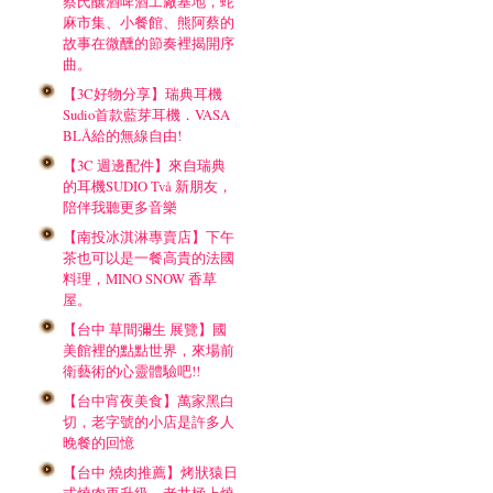
蔡氏釀酒啤酒工廠基地，蛇
麻市集、小餐館、熊阿蔡的
故事在微醺的節奏裡揭開序
曲。
【3C好物分享】瑞典耳機
Sudio首款藍芽耳機．VASA
BLÅ給的無線自由!
【3C 週邊配件】來自瑞典
的耳機SUDIO Två 新朋友，
陪伴我聽更多音樂
【南投冰淇淋專賣店】下午
茶也可以是一餐高貴的法國
料理，MINO SNOW 香草
屋。
【台中 草間彌生 展覽】國
美館裡的點點世界，來場前
衛藝術的心靈體驗吧!!
【台中宵夜美食】萬家黑白
切，老字號的小店是許多人
晚餐的回憶
【台中 燒肉推薦】烤狀猿日