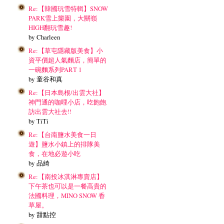
Re:【韓國玩雪特輯】SNOW
PARK雪上樂園，大關嶺
HIGH翻玩雪趣!
by Charleen
Re:【草屯隱藏版美食】小
資平價超人氣麵店，簡單的
一碗麵系列PART 1
by 童谷和真
Re:【日本島根/出雲大社】
神門通的咖哩小店，吃飽飽
訪出雲大社去!!
by TiTi
Re:【台南鹽水美食一日
遊】鹽水小鎮上的排隊美
食，在地必遊小吃
by 品綺
Re:【南投冰淇淋專賣店】
下午茶也可以是一餐高貴的
法國料理，MINO SNOW 香
草屋。
by 甜點控