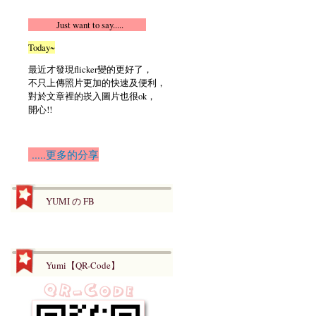
Just want to say.....
Today~
最近才發現flicker變的更好了，
不只上傳照片更加的快速及便利，
對於文章裡的崁入圖片也很ok，
開心!!
.....更多的分享
YUMI の FB
Yumi【QR-Code】