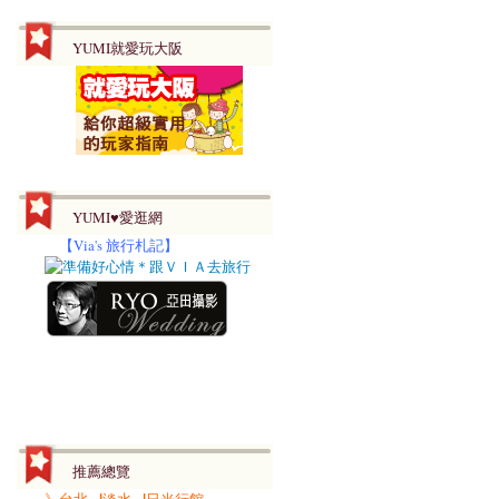
YUMI就愛玩大阪
YUMI♥愛逛網
【
Via's 旅行札記】
推薦總覽