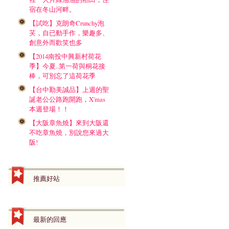
宿在冬山河畔。
【試吃】克朗奇Crunchy泡
芺，自已動手作，樂趣多、
創意外而歡笑也多
【2014南投中興新村荷花
季】今夏..第一荷與桐花接
棒，可別忘了這荷花季
【台中勤美誠品】上週的聖
誕老公公路跑開跑，X'mas
本週登場！！
【大阪章魚燒】來到大阪還
不吃章魚燒，別說您來過大
阪!
推薦好站
最新的回應