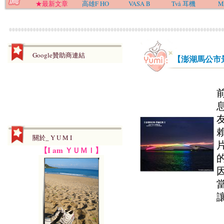
★最新文章
高雄F HO
VASA B
Två 耳機
M
Google贊助商連結
【澎湖馬公市
關於_ Y U M I
【I am ＹＵＭＩ】