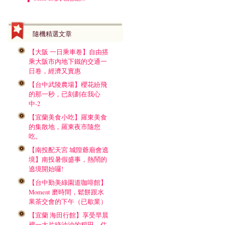
隨機精選文章
【大阪 一日乘車卷】自由搭
乘大阪市內地下鐵的交通一
日卷，經濟又實惠
【台中武陵農場】櫻花紛飛
的那一秒，已刻劃在我心
中-2
【宜蘭美食小吃】羅東美食
的集散地，羅東夜市隨您
吃。
【南投配天宮 城隍爺廟會遶
境】南投暑假盛事，熱鬧的
遶境開始囉!
【台中勤美綠園道咖啡館】
Moment 磨時間，鬆餅跟水
果茶交會的下午（已歇業）
【宜蘭 海田行館】享受早晨
裡一大片綠油油的稻田，住