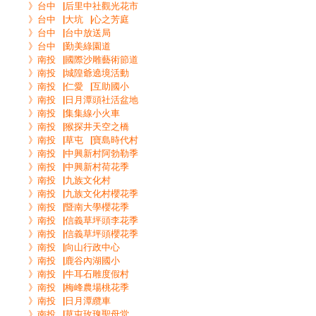
》台中▕后里中社觀光花市
》台中▕大坑▕心之芳庭
》台中▕台中放送局
》台中▕勤美綠園道
》南投▕國際沙雕藝術節道
》南投▕城隍爺遶境活動
》南投▕仁愛▕互助國小
》南投▕日月潭頭社活盆地
》南投▕集集線小火車
》南投▕猴探井天空之橋
》南投▕草屯▕寶島時代村
》南投▕中興新村阿勃勒季
》南投▕中興新村荷花季
》南投▕九族文化村
》南投▕九族文化村櫻花季
》南投▕暨南大學櫻花季
》南投▕信義草坪頭李花季
》南投▕信義草坪頭櫻花季
》南投▕向山行政中心
》南投▕鹿谷內湖國小
》南投▕牛耳石雕度假村
》南投▕梅峰農場桃花季
》南投▕日月潭纜車
》南投▕草屯玫瑰聖母堂