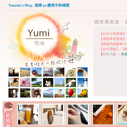
Yumeko's Blog . 悠咪 ps.微笑中的城堡
【台中小吃美食】
【
南投草屯美食】
【
南投內湖森林小
【
台中景點】
/
【
【
日本大阪
/
泰