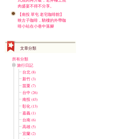
式燒肉再升級，老井極上燒
肉盛宴不得不分享。
【南投 草屯 老宅咖啡館】
映古子咖啡，騎樓的外帶咖
啡小站在小巷中落腳
文章分類
所有分類
旅行日記
台北 (8)
新竹 (3)
苗栗 (7)
台中 (26)
南投 (43)
彰化 (13)
嘉義 (1)
台南 (6)
高雄 (5)
宜蘭 (2)