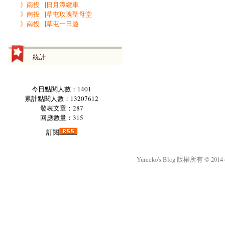
》南投▕日月潭纜車
》南投▕草屯玫瑰聖母堂
》南投▕草屯一日遊
統計
今日點閱人數：1401
累計點閱人數：13207612
發表文章：287
回應數量：315
訂閱
Yumeko's Blog 版權所有 © 2014 okm