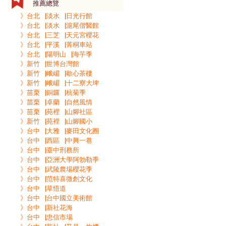
推薦總覽
》台北▕淡水▕日光行館
》台北▕淡水▕滬尾偕醫館
》台北▕三芝▕天元宮櫻花
》台北▕平溪▕菁桐車站
》台北▕陽明山▕海芋季
》新竹▕世博台灣館
》新竹▕峨嵋▕歇心茶樓
》新竹▕峨嵋▕十二寮大埤
》苗栗▕銅鑼▕杭菊季
》苗栗▕卓蘭▕自然風情
》苗栗▕苑裡▕山腳社區
》新竹▕苑裡▕山腳國小
》台中▕大雅▕麥田文化圈
》台中▕西區▕中興一巷
》台中▕臺中刑務所
》台中▕亞洲大學阿勃勒季
》台中▕武陵農場櫻花季
》台中▕范特喜微創文化
》台中▕草悟道
》台中▕台中國立美術館
》台中▕新社花海
》台中▕忠信市場