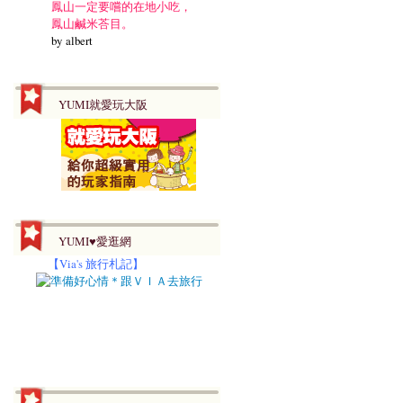
鳳山一定要嚐的在地小吃，
鳳山鹹米荅目。
by albert
YUMI就愛玩大阪
YUMI♥愛逛網
【
Via's 旅行札記】