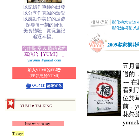
以記錄作單純的出發
以分享作真誠的熱愛
以感動作美好的足跡
彰化挑水古道
探尋每一刻的回憶
彰化油桐花
八
美食體驗．賞玩遊記
追逐幸福。
---------------------------
2009客家桐
合作提 案 & 聯絡邀約
寫信給【YUMI】 ↓
yaiyumi@gmail.com
五月雪
加入YUMI的FB吧!
過的
(FB訊息給YUMI)
~~ 
看到
位於
前，y
YUMI ♥ TALKING
花祭旅
yum
Just want to say.....
Today~