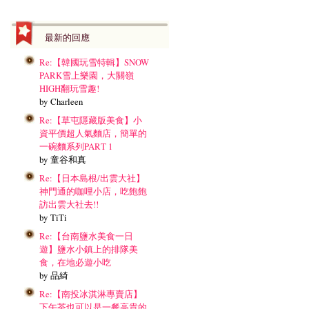
最新的回應
Re:【韓國玩雪特輯】SNOW
PARK雪上樂園，大關嶺
HIGH翻玩雪趣!
by Charleen
Re:【草屯隱藏版美食】小
資平價超人氣麵店，簡單的
一碗麵系列PART 1
by 童谷和真
Re:【日本島根/出雲大社】
神門通的咖哩小店，吃飽飽
訪出雲大社去!!
by TiTi
Re:【台南鹽水美食一日
遊】鹽水小鎮上的排隊美
食，在地必遊小吃
by 品綺
Re:【南投冰淇淋專賣店】
下午茶也可以是一餐高貴的