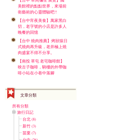
【台中 草間彌生 展覽】國
美館裡的點點世界，來場前
衛藝術的心靈體驗吧!!
【台中宵夜美食】萬家黑白
切，老字號的小店是許多人
晚餐的回憶
【台中 燒肉推薦】烤狀猿日
式燒肉再升級，老井極上燒
肉盛宴不得不分享。
【南投 草屯 老宅咖啡館】
映古子咖啡，騎樓的外帶咖
啡小站在小巷中落腳
文章分類
所有分類
旅行日記
台北 (8)
新竹 (3)
苗栗 (7)
台中 (26)