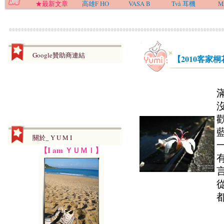
★最新文章
高雄F HO
VASA B
Två 耳機
M
Google贊助商連結
【2010客家
關於_ Y U M I
【I am ＹＵＭＩ】
都