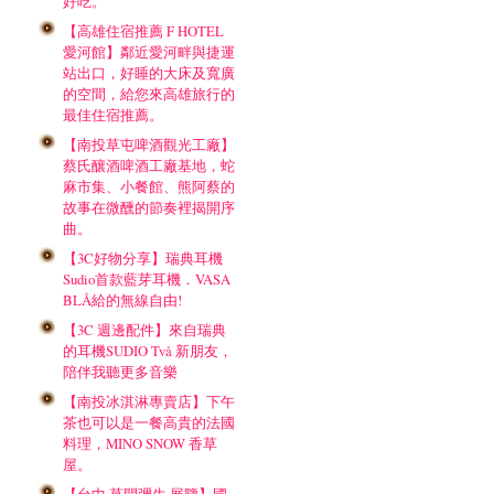
好吃。
【高雄住宿推薦 F HOTEL
愛河館】鄰近愛河畔與捷運
站出口，好睡的大床及寬廣
的空間，給您來高雄旅行的
最佳住宿推薦。
【南投草屯啤酒觀光工廠】
蔡氏釀酒啤酒工廠基地，蛇
麻市集、小餐館、熊阿蔡的
故事在微醺的節奏裡揭開序
曲。
【3C好物分享】瑞典耳機
Sudio首款藍芽耳機．VASA
BLÅ給的無線自由!
【3C 週邊配件】來自瑞典
的耳機SUDIO Två 新朋友，
陪伴我聽更多音樂
【南投冰淇淋專賣店】下午
茶也可以是一餐高貴的法國
料理，MINO SNOW 香草
屋。