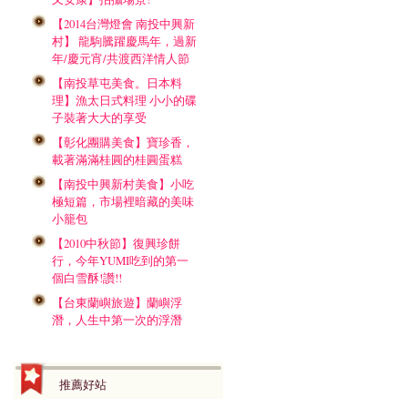
【2014台灣燈會 南投中興新
村】 龍駒騰躍慶馬年，過新
年/慶元宵/共渡西洋情人節
【南投草屯美食。日本料
理】漁太日式料理 小小的碟
子裝著大大的享受
【彰化團購美食】寶珍香，
載著滿滿桂圓的桂圓蛋糕
【南投中興新村美食】小吃
極短篇，市場裡暗藏的美味
小籠包
【2010中秋節】復興珍餅
行，今年YUMI吃到的第一
個白雪酥!讚!!
【台東蘭嶼旅遊】蘭嶼浮
潛，人生中第一次的浮潛
推薦好站