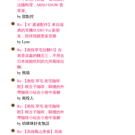
法國料理，MINO SNOW 香
草屋。
by 甜點控
Re:【3C 週邊配件】來自瑞
典的耳機SUDIO Två 新朋
友，陪伴我聽更多音樂
by Lynn
Re:【南投草屯拉麵53】在
巷弄深處的麵五三，不用去
日本就能吃到的九州風味拉
麵
by 熊喵
Re:【南投 草屯 老宅咖啡
館】映古子咖啡，騎樓的外
帶咖啡小站在小巷中落腳
by 南投人
Re:【南投 草屯 老宅咖啡
館】映古子咖啡，騎樓的外
帶咖啡小站在小巷中落腳
by 幼咪咪好友無誤
Re:【高雄鳳山美食】高雄