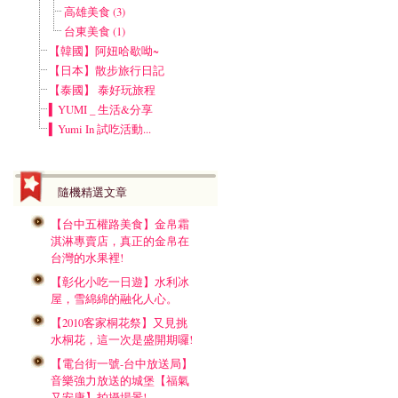
高雄美食 (3)
台東美食 (1)
【韓國】阿妞哈歇呦~
【日本】散步旅行日記
【泰國】 泰好玩旅程
▍YUMI _ 生活&分享
▍Yumi In 試吃活動...
隨機精選文章
【台中五權路美食】金帛霜
淇淋專賣店，真正的金帛在
台灣的水果裡!
【彰化小吃一日遊】水利冰
屋，雪綿綿的融化人心。
【2010客家桐花祭】又見挑
水桐花，這一次是盛開期囉!
【電台街一號-台中放送局】
音樂強力放送的城堡【福氣
又安康】拍攝場景!