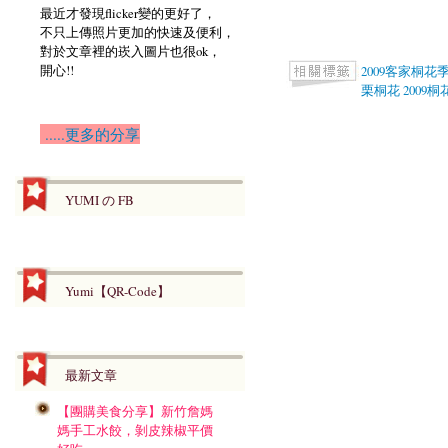
最近才發現flicker變的更好了，
不只上傳照片更加的快速及便利，
對於文章裡的崁入圖片也很ok，
開心!!
2009客家桐花
栗桐花
2009桐
.....更多的分享
YUMI の FB
Yumi【QR-Code】
最新文章
【團購美食分享】新竹詹媽
媽手工水餃，剝皮辣椒平價