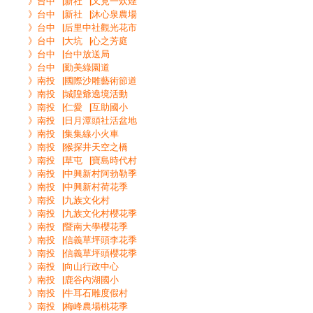
》台中▕新社▕又見一炊煙
》台中▕新社▕沐心泉農場
》台中▕后里中社觀光花市
》台中▕大坑▕心之芳庭
》台中▕台中放送局
》台中▕勤美綠園道
》南投▕國際沙雕藝術節道
》南投▕城隍爺遶境活動
》南投▕仁愛▕互助國小
》南投▕日月潭頭社活盆地
》南投▕集集線小火車
》南投▕猴探井天空之橋
》南投▕草屯▕寶島時代村
》南投▕中興新村阿勃勒季
》南投▕中興新村荷花季
》南投▕九族文化村
》南投▕九族文化村櫻花季
》南投▕暨南大學櫻花季
》南投▕信義草坪頭李花季
》南投▕信義草坪頭櫻花季
》南投▕向山行政中心
》南投▕鹿谷內湖國小
》南投▕牛耳石雕度假村
》南投▕梅峰農場桃花季