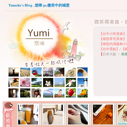
Yumeko's Blog . 悠咪 ps.微笑中的城堡
【台中小吃美食】
【
南投草屯美食】
【
南投內湖森林小
【
台中景點】
/
【
【
日本大阪
/
泰