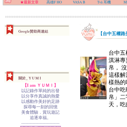
★最新文章
高雄F HO
VASA B
Två 耳機
M
Google贊助商連結
【台中五權路
台中五
淇淋專
帛， 
這樣解
關於_ Y U M I
樣熱的
【I am ＹＵＭＩ】
台中吃
以記錄作單純的出發
以分享作真誠的熱愛
帛」二
以感動作美好的足跡
天，吃
探尋每一刻的回憶
美食體驗．賞玩遊記
追逐幸福。
---------------------------