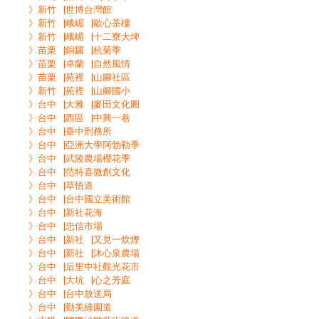
》新竹▕世博台灣館
》新竹▕峨嵋▕歇心茶樓
》新竹▕峨嵋▕十二寮大埤
》苗栗▕銅鑼▕杭菊季
》苗栗▕卓蘭▕自然風情
》苗栗▕苑裡▕山腳社區
》新竹▕苑裡▕山腳國小
》台中▕大雅▕麥田文化圈
》台中▕西區▕中興一巷
》台中▕臺中刑務所
》台中▕亞洲大學阿勃勒季
》台中▕武陵農場櫻花季
》台中▕范特喜微創文化
》台中▕草悟道
》台中▕台中國立美術館
》台中▕新社花海
》台中▕忠信市場
》台中▕新社▕又見一炊煙
》台中▕新社▕沐心泉農場
》台中▕后里中社觀光花市
》台中▕大坑▕心之芳庭
》台中▕台中放送局
》台中▕勤美綠園道