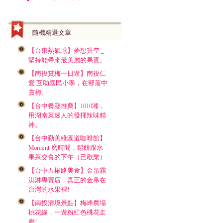
隨機精選文章
【台東熱氣球】夢想升空 _
堅持能帶來最美麗的果實。
【南投賞梅一日遊】南投仁
愛 互助國民小學，在部落中
賞梅。
【台中餐廳推薦】1010湘，
用湖南菜迷人的發揮辣味精
神。
【台中勤美綠園道咖啡館】
Moment 磨時間，鬆餅跟水
果茶交會的下午（已歇業）
【台中五權路美食】金帛霜
淇淋專賣店，真正的金帛在
台灣的水果裡!
【南投清境景點】梅峰農場
桃花緣，一遊粉紅色桃花走
廊!