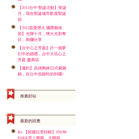
【2012台中 聖誕活動】聖誕
月，我在聖誕城市歡度聖誕
節
【2012苗栗煙火 國際藝術
節】光輝十月，煙火光彩奪
目，絢爛分享
【台中心之芳庭】許一個夢
幻中的婚禮，台中大坑心之
芳庭-慶典區
【邀約】高雄陶林日式涮涮
鍋，在台中也能吃的到囉!
推薦好站
最新的回應
Re:【韓國玩雪特輯】SNOW
PARK雪上樂園，大關嶺