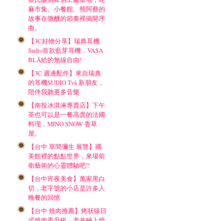
麻市集、小餐館、熊阿蔡的
故事在微醺的節奏裡揭開序
曲。
【3C好物分享】瑞典耳機
Sudio首款藍芽耳機．VASA
BLÅ給的無線自由!
【3C 週邊配件】來自瑞典
的耳機SUDIO Två 新朋友，
陪伴我聽更多音樂
【南投冰淇淋專賣店】下午
茶也可以是一餐高貴的法國
料理，MINO SNOW 香草
屋。
【台中 草間彌生 展覽】國
美館裡的點點世界，來場前
衛藝術的心靈體驗吧!!
【台中宵夜美食】萬家黑白
切，老字號的小店是許多人
晚餐的回憶
【台中 燒肉推薦】烤狀猿日
式燒肉再升級，老井極上燒