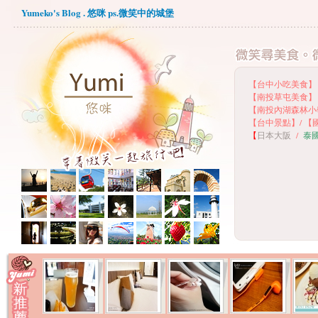
Yumeko's Blog . 悠咪 ps.微笑中的城堡
【台中小吃美食】
【
南投草屯美食】
【
南投內湖森林小
【
台中景點】
/
【
【
日本大阪
/
泰