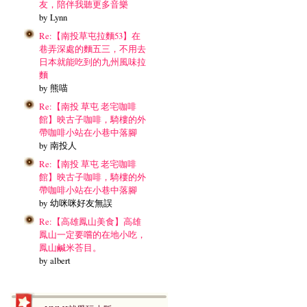
友，陪伴我聽更多音樂
by Lynn
Re:【南投草屯拉麵53】在
巷弄深處的麵五三，不用去
日本就能吃到的九州風味拉
麵
by 熊喵
Re:【南投 草屯 老宅咖啡
館】映古子咖啡，騎樓的外
帶咖啡小站在小巷中落腳
by 南投人
Re:【南投 草屯 老宅咖啡
館】映古子咖啡，騎樓的外
帶咖啡小站在小巷中落腳
by 幼咪咪好友無誤
Re:【高雄鳳山美食】高雄
鳳山一定要嚐的在地小吃，
鳳山鹹米荅目。
by albert