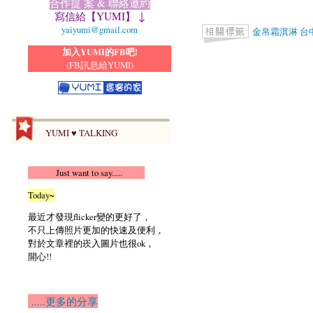
合作提 案 & 聯絡邀約
寫信給【YUMI】 ↓
yaiyumi@gmail.com
金帛霜淇淋
台
加入YUMI的FB吧!
(FB訊息給YUMI)
YUMI ♥ TALKING
Just want to say.....
Today~
最近才發現flicker變的更好了，
不只上傳照片更加的快速及便利，
對於文章裡的崁入圖片也很ok，
開心!!
.....更多的分享