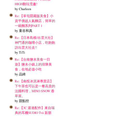
HIGH翻玩雪趣!
by Charleen
Re:【草屯隱藏版美食】小
資平價超人氣麵店，簡單的
一碗麵系列PART 1
by 童谷和真
Re:【日本島根/出雲大社】
神門通的咖哩小店，吃飽飽
訪出雲大社去!!
by TiTi
Re:【台南鹽水美食一日
遊】鹽水小鎮上的排隊美
食，在地必遊小吃
by 品綺
Re:【南投冰淇淋專賣店】
下午茶也可以是一餐高貴的
法國料理，MINO SNOW 香
草屋。
by 甜點控
Re:【3C 週邊配件】來自瑞
典的耳機SUDIO Två 新朋