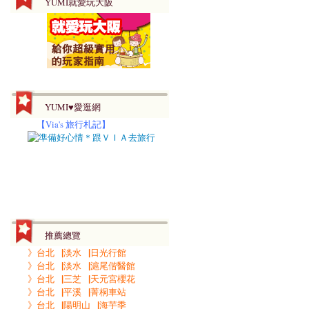
YUMI就愛玩大阪
YUMI♥愛逛網
【
Via's 旅行札記】
推薦總覽
》台北▕淡水▕日光行館
》台北▕淡水▕滬尾偕醫館
》台北▕三芝▕天元宮櫻花
》台北▕平溪▕菁桐車站
》台北▕陽明山▕海芋季