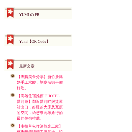
YUMI の FB
Yumi【QR-Code】
最新文章
【團購美食分享】新竹詹媽
媽手工水餃，剝皮辣椒平價
好吃。
【高雄住宿推薦 F HOTEL
愛河館】鄰近愛河畔與捷運
站出口，好睡的大床及寬廣
的空間，給您來高雄旅行的
最佳住宿推薦。
【南投草屯啤酒觀光工廠】
蔡氏釀酒啤酒工廠基地，蛇