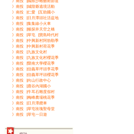
》南投▕國際沙雕藝術節道
》南投▕城隍爺遶境活動
》南投▕仁愛▕互助國小
》南投▕日月潭頭社活盆地
》南投▕集集線小火車
》南投▕猴探井天空之橋
》南投▕草屯▕寶島時代村
》南投▕中興新村阿勃勒季
》南投▕中興新村荷花季
》南投▕九族文化村
》南投▕九族文化村櫻花季
》南投▕暨南大學櫻花季
》南投▕信義草坪頭李花季
》南投▕信義草坪頭櫻花季
》南投▕向山行政中心
》南投▕鹿谷內湖國小
》南投▕牛耳石雕度假村
》南投▕梅峰農場桃花季
》南投▕日月潭纜車
》南投▕草屯玫瑰聖母堂
》南投▕草屯一日遊