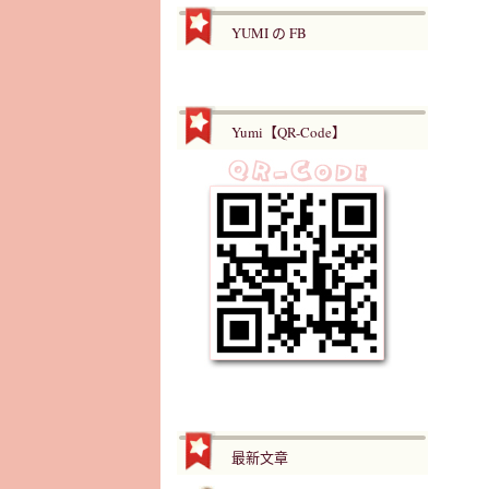
YUMI の FB
Yumi【QR-Code】
最新文章