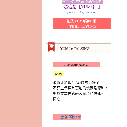
合作提 案 & 聯絡邀約
寫信給【YUMI】 ↓
yaiyumi@gmail.com
加入YUMI的FB吧!
(FB訊息給YUMI)
YUMI ♥ TALKING
Just want to say.....
Today~
最近才發現flicker變的更好了，
不只上傳照片更加的快速及便利，
對於文章裡的崁入圖片也很ok，
開心!!
.....更多的分享