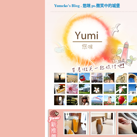
Yumeko's Blog . 悠咪 ps.微笑中的城堡