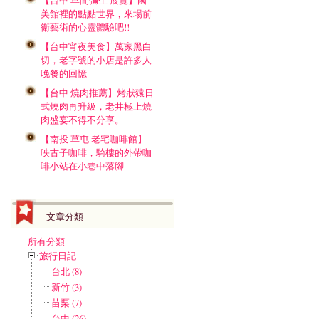
【台中 草間彌生 展覽】國
美館裡的點點世界，來場前
衛藝術的心靈體驗吧!!
【台中宵夜美食】萬家黑白
切，老字號的小店是許多人
晚餐的回憶
【台中 燒肉推薦】烤狀猿日
式燒肉再升級，老井極上燒
肉盛宴不得不分享。
【南投 草屯 老宅咖啡館】
映古子咖啡，騎樓的外帶咖
啡小站在小巷中落腳
文章分類
所有分類
旅行日記
台北 (8)
新竹 (3)
苗栗 (7)
台中 (26)