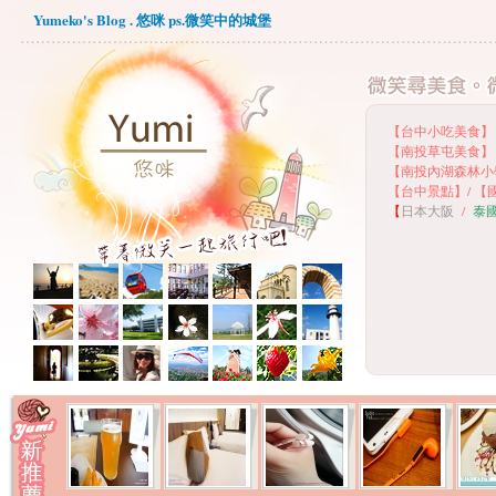
Yumeko's Blog . 悠咪 ps.微笑中的城堡
【台中小吃美食】
【
南投草屯美食】
【
南投內湖森林小
【
台中景點】
/
【
【
日本大阪
/
泰