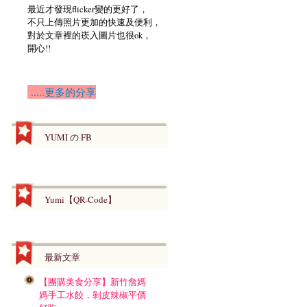
最近才發現flicker變的更好了，
不只上傳照片更加的快速及便利，
對於文章裡的崁入圖片也很ok，
開心!!
.....更多的分享
YUMI の FB
Yumi【QR-Code】
最新文章
【團購美食分享】新竹詹媽
媽手工水餃，剝皮辣椒平價