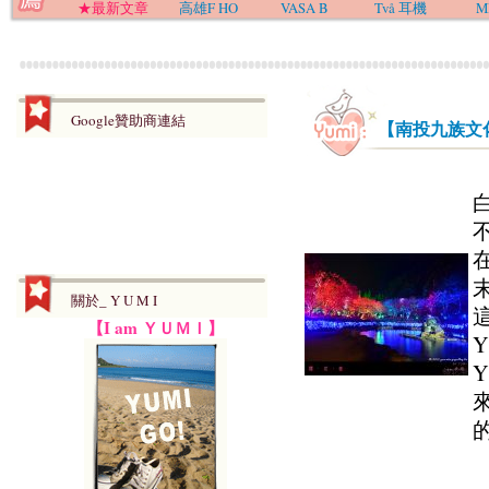
★最新文章
高雄F HO
VASA B
Två 耳機
M
Google贊助商連結
【南投九族文
關於_ Y U M I
【I am ＹＵＭＩ】
的