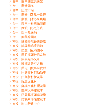
》台中▕台中國立美術館
》台中▕新社花海
》台中▕忠信市場
》台中▕新社▕又見一炊煙
》台中▕新社▕沐心泉農場
》台中▕后里中社觀光花市
》台中▕大坑▕心之芳庭
》台中▕台中放送局
》台中▕勤美綠園道
》南投▕國際沙雕藝術節道
》南投▕城隍爺遶境活動
》南投▕仁愛▕互助國小
》南投▕日月潭頭社活盆地
》南投▕集集線小火車
》南投▕猴探井天空之橋
》南投▕草屯▕寶島時代村
》南投▕中興新村阿勃勒季
》南投▕中興新村荷花季
》南投▕九族文化村
》南投▕九族文化村櫻花季
》南投▕暨南大學櫻花季
》南投▕信義草坪頭李花季
》南投▕信義草坪頭櫻花季
》南投▕向山行政中心