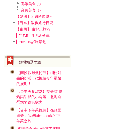
高雄美食 (3)
台東美食 (1)
【韓國】阿妞哈歇呦~
【日本】散步旅行日記
【泰國】 泰好玩旅程
▍YUMI _ 生活&分享
▍Yumi In 試吃活動...
隨機精選文章
【南投沙雕藝術節】栩栩如
生的沙雕，把握住今年最後
的展期！
【台中美食甜點】幾分甜-烘
焙與甜點的小角落，北海道
蛋糕的綿密魅力
【台中下午茶推薦】在綠園
道旁，我與labbito café的下
午茶之約
[團購美食]台中伊藤工房圓