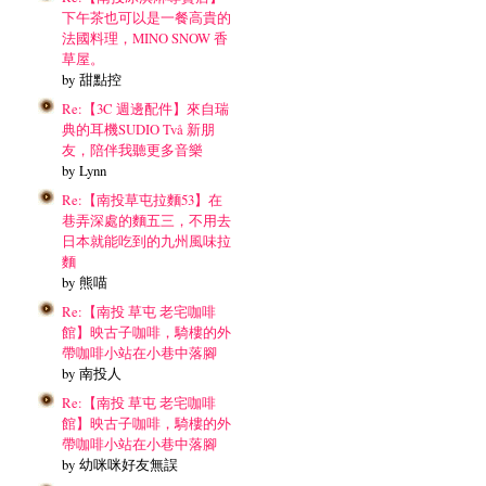
下午茶也可以是一餐高貴的
法國料理，MINO SNOW 香
草屋。
by 甜點控
Re:【3C 週邊配件】來自瑞
典的耳機SUDIO Två 新朋
友，陪伴我聽更多音樂
by Lynn
Re:【南投草屯拉麵53】在
巷弄深處的麵五三，不用去
日本就能吃到的九州風味拉
麵
by 熊喵
Re:【南投 草屯 老宅咖啡
館】映古子咖啡，騎樓的外
帶咖啡小站在小巷中落腳
by 南投人
Re:【南投 草屯 老宅咖啡
館】映古子咖啡，騎樓的外
帶咖啡小站在小巷中落腳
by 幼咪咪好友無誤