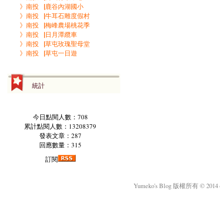
》南投▕鹿谷內湖國小
》南投▕牛耳石雕度假村
》南投▕梅峰農場桃花季
》南投▕日月潭纜車
》南投▕草屯玫瑰聖母堂
》南投▕草屯一日遊
統計
今日點閱人數：708
累計點閱人數：13208379
發表文章：287
回應數量：315
訂閱
Yumeko's Blog 版權所有 © 2014 okm