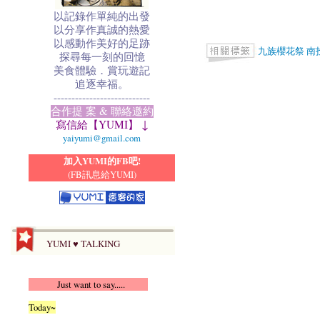
以記錄作單純的出發
以分享作真誠的熱愛
以感動作美好的足跡
九族櫻花祭
南
探尋每一刻的回憶
美食體驗．賞玩遊記
追逐幸福。
---------------------------
合作提 案 & 聯絡邀約
寫信給【YUMI】 ↓
yaiyumi@gmail.com
加入YUMI的FB吧!
(FB訊息給YUMI)
YUMI ♥ TALKING
Just want to say.....
Today~