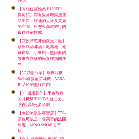
好吃。
【高雄住宿推薦 F HOTEL
愛河館】鄰近愛河畔與捷運
站出口，好睡的大床及寬廣
的空間，給您來高雄旅行的
最佳住宿推薦。
【南投草屯啤酒觀光工廠】
蔡氏釀酒啤酒工廠基地，蛇
麻市集、小餐館、熊阿蔡的
故事在微醺的節奏裡揭開序
曲。
【3C好物分享】瑞典耳機
Sudio首款藍芽耳機．VASA
BLÅ給的無線自由!
【3C 週邊配件】來自瑞典
的耳機SUDIO Två 新朋友，
陪伴我聽更多音樂
【南投冰淇淋專賣店】下午
茶也可以是一餐高貴的法國
料理，MINO SNOW 香草
屋。