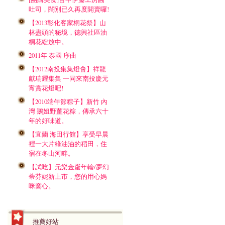
吐司，闊別已久再度開賣囉!
【2013彰化客家桐花祭】山
林盡頭的秘境，德興社區油
桐花綻放中。
2011年 泰國 序曲
【2012南投集集燈會】祥龍
獻瑞耀集集 一同來南投慶元
宵賞花燈吧!
【2010端午節粽子】新竹 內
灣 鵝姐野薑花粽，傳承六十
年的好味道。
【宜蘭 海田行館】享受早晨
裡一大片綠油油的稻田，住
宿在冬山河畔。
【試吃】元樂金蛋年輪/夢幻
蒂芬妮新上市，您的用心媽
咪窩心。
推薦好站