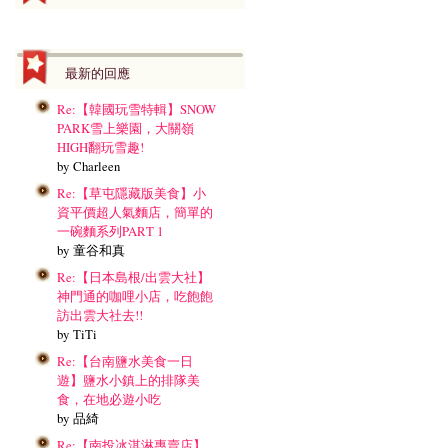
最新的回應
Re:【韓國玩雪特輯】SNOW
PARK雪上樂園，大關嶺
HIGH翻玩雪趣!
by Charleen
Re:【草屯隱藏版美食】小
資平價超人氣麵店，簡單的
一碗麵系列PART 1
by 童谷和真
Re:【日本島根/出雲大社】
神門通的咖哩小店，吃飽飽
訪出雲大社去!!
by TiTi
Re:【台南鹽水美食一日
遊】鹽水小鎮上的排隊美
食，在地必遊小吃
by 品綺
Re:【南投冰淇淋專賣店】