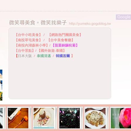
【台中小吃美食】
/
【網路熱門團購美食】
【
南投草屯美食】
/
【台中美食餐廳】
【
南投內湖森林小學】
/
【
苗栗銅鑼杭菊】
【
台中景點】
/
【國外旅遊-泰國】
【
日本大阪
/
泰國清邁
/
韓國首爾
】