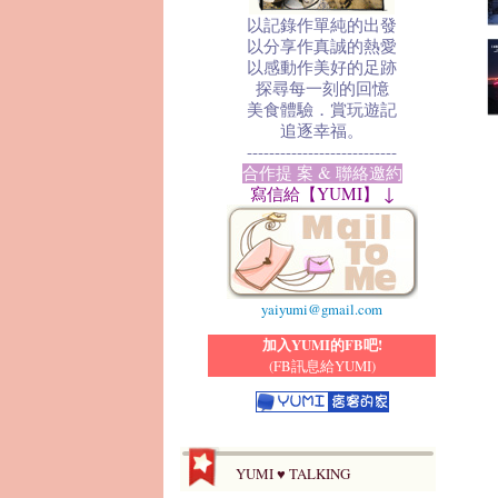
以記錄作單純的出發
以分享作真誠的熱愛
以感動作美好的足跡
探尋每一刻的回憶
美食體驗．賞玩遊記
追逐幸福。
---------------------------
合作提 案 & 聯絡邀約
寫信給【YUMI】 ↓
yaiyumi@gmail.com
加入YUMI的FB吧!
(FB訊息給YUMI)
YUMI ♥ TALKING