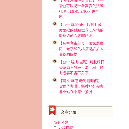
【南投冰淇淋專賣店】下午
茶也可以是一餐高貴的法國
料理，MINO SNOW 香草
屋。
【台中 草間彌生 展覽】國
美館裡的點點世界，來場前
衛藝術的心靈體驗吧!!
【台中宵夜美食】萬家黑白
切，老字號的小店是許多人
晚餐的回憶
【台中 燒肉推薦】烤狀猿日
式燒肉再升級，老井極上燒
肉盛宴不得不分享。
【南投 草屯 老宅咖啡館】
映古子咖啡，騎樓的外帶咖
啡小站在小巷中落腳
文章分類
所有分類
旅行日記