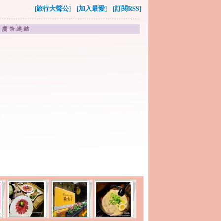
[旅行大聲公]
[加入最愛]
[訂閱RSS]