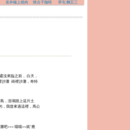
老井極上燒肉
映古子咖啡
草屯 麵五三
還沒來臨之前， 白天，
裡沙灘 嵵裡沙灘，奇特
菊島，澎湖踏上這片土
幸的，我曾來過這裡，馬公
~~~ 噹噹~~就"應