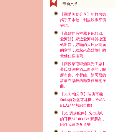
最新文章
【團購美食分享】新竹詹媽
媽手工水餃，剝皮辣椒平價
好吃。
【高雄住宿推薦 F HOTEL
愛河館】鄰近愛河畔與捷運
站出口，好睡的大床及寬廣
的空間，給您來高雄旅行的
最佳住宿推薦。
【南投草屯啤酒觀光工廠】
蔡氏釀酒啤酒工廠基地，蛇
麻市集、小餐館、熊阿蔡的
故事在微醺的節奏裡揭開序
曲。
【3C好物分享】瑞典耳機
Sudio首款藍芽耳機．VASA
BLÅ給的無線自由!
【3C 週邊配件】來自瑞典
的耳機SUDIO Två 新朋友，
陪伴我聽更多音樂