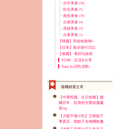
台中美食 (36)
彰化美食 (5)
南投美食 (35)
台南美食 (4)
高雄美食 (3)
台東美食 (1)
【韓國】阿妞哈歇呦~
【日本】散步旅行日記
【泰國】 泰好玩旅程
▍YUMI _ 生活&分享
▍Yumi In 試吃活動...
隨機精選文章
【中華民國。生日快樂】建
國百年，彰濱的天際炫麗慶
賀ing
【大阪平價小吃】王將餃子
專賣店，燒餃子名物嚐鮮趣