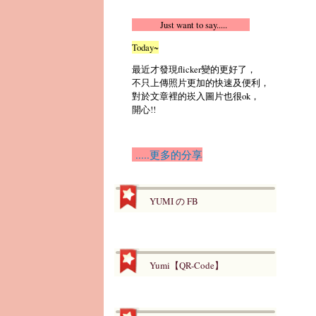
Just want to say.....
Today~
最近才發現flicker變的更好了，
不只上傳照片更加的快速及便利，
對於文章裡的崁入圖片也很ok，
開心!!
.....更多的分享
YUMI の FB
Yumi【QR-Code】