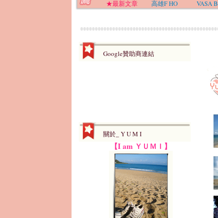
★最新文章
高雄F HO
VASA B
Google贊助商連結
關於_ Y U M I
【I am ＹＵＭＩ】