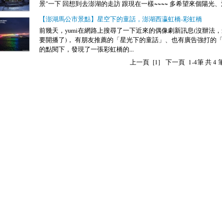
景"一下 回想到去澎湖的走訪 跟現在一樣~~~~ 多希望來個陽光、沙
【澎湖馬公市景點】星空下的童話，澎湖西瀛虹橋-彩虹橋
前幾天，yumi在網路上搜尋了一下近來的偶像劇新訊息(沒辦法
要開播了)， 有朋友推薦的「星光下的童話」、也有廣告強打的「
的點閱下，發現了一張彩虹橋的...
上一頁
[1]
下一頁
1-4筆 共 4