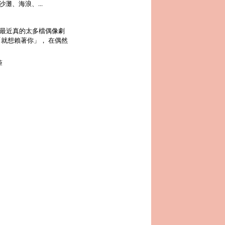
灘、海浪、...
，最近真的太多檔偶像劇
就想賴著你」， 在偶然
 筆