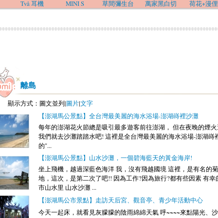
Två 耳機
MINI S
草間彌生台
萬家黑白切
荷花+漫俚
離島
顯示方式：圖文並列|
圖片
|
文字
【澎湖馬公景點】全台灣最美麗的海水浴場-澎湖嵵裡沙灘
每年的澎湖花火節總是吸引最多遊客前往澎湖， 但在夜晚的煙火
我們就去沙灘踏踏水吧! 這裡是全台灣最美麗的海水浴場-澎湖嵵
的"...
【澎湖馬公景點】山水沙灘，一個碧海藍天的黃金海岸!
坐上飛機，越過深藍色海洋 我，沒有飛越國境 這裡，是有名的
地，這次，是第二次了吧!! 因為工作?因為旅行?都有些因素 有
市山水里 山水沙灘 ...
【澎湖馬公市景點】走訪天后宮、觀音亭、青少年活動中心
今天一起床，就看見灰朦朦的陰雨綿綿天氣 呼~~~~來點陽光、沙灘吧