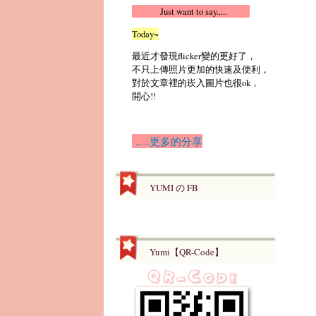
Just want to say.....
Today~
最近才發現flicker變的更好了，
不只上傳照片更加的快速及便利，
對於文章裡的崁入圖片也很ok，
開心!!
.....更多的分享
YUMI の FB
Yumi【QR-Code】