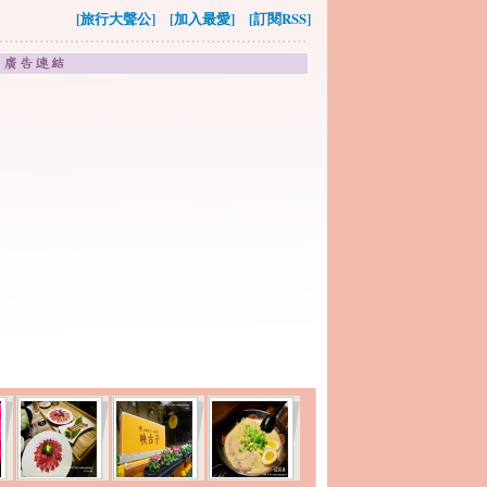
[旅行大聲公]
[加入最愛]
[訂閱RSS]