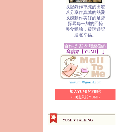
以記錄作單純的出發
以分享作真誠的熱愛
以感動作美好的足跡
探尋每一刻的回憶
美食體驗．賞玩遊記
追逐幸福。
---------------------------
合作提 案 & 聯絡邀約
寫信給【YUMI】 ↓
yaiyumi@gmail.com
加入YUMI的FB吧!
(FB訊息給YUMI)
YUMI ♥ TALKING