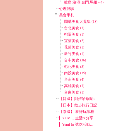
離島(澎湖.金門.馬祖) (4)
心理測驗
美食手札
團購美食大蒐集 (18)
台北美食 (3)
桃園美食 (1)
宜蘭美食 (2)
花蓮美食 (1)
新竹美食 (1)
台中美食 (36)
彰化美食 (5)
南投美食 (35)
台南美食 (4)
高雄美食 (3)
台東美食 (1)
【韓國】阿妞哈歇呦~
【日本】散步旅行日記
【泰國】 泰好玩旅程
▍YUMI _ 生活&分享
▍Yumi In 試吃活動...