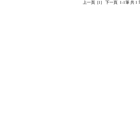
上一頁
[1]
下一頁
1-1筆 共 1