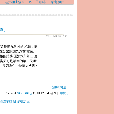
老井極上燒肉
映古子咖啡
草屯 麵五三
序。
2012-11-11 18:12:00
苗栗銅鑼九湖村的 杭菊，開
我在苗栗銅鑼九湖村 賞菊。
她的蹤跡 圓滾滾外加白漂
 當天可是活動的第一天哦!
， 是因為心中熱情如火嗎?
(繼續閱讀...)
Yumi at
GOGOBlog
於 18:12 PM 發表 |
回應(0)
銅鑼芋頭
波斯菊花海