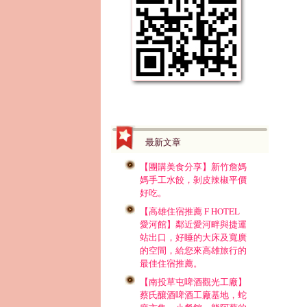
最新文章
【團購美食分享】新竹詹媽
媽手工水餃，剝皮辣椒平價
好吃。
【高雄住宿推薦 F HOTEL
愛河館】鄰近愛河畔與捷運
站出口，好睡的大床及寬廣
的空間，給您來高雄旅行的
最佳住宿推薦。
【南投草屯啤酒觀光工廠】
蔡氏釀酒啤酒工廠基地，蛇