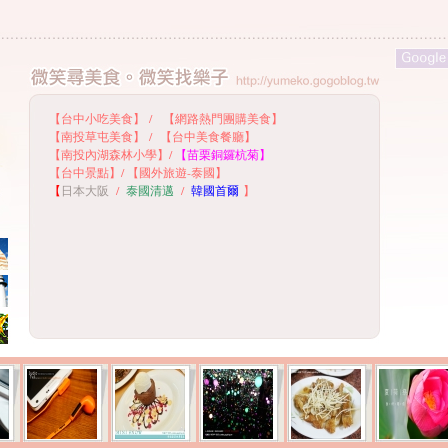
【台中小吃美食】
/
【網路熱門團購美食】
【
南投草屯美食】
/
【台中美食餐廳】
【
南投內湖森林小學】
/
【
苗栗銅鑼杭菊】
【
台中景點】
/
【國外旅遊-泰國】
【
日本大阪
/
泰國清邁
/
韓國首爾
】