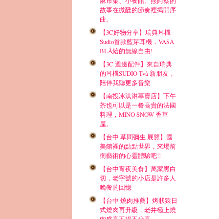
麻市集、小餐館、熊阿蔡的
故事在微醺的節奏裡揭開序
曲。
【3C好物分享】瑞典耳機
Sudio首款藍芽耳機．VASA
BLÅ給的無線自由!
【3C 週邊配件】來自瑞典
的耳機SUDIO Två 新朋友，
陪伴我聽更多音樂
【南投冰淇淋專賣店】下午
茶也可以是一餐高貴的法國
料理，MINO SNOW 香草
屋。
【台中 草間彌生 展覽】國
美館裡的點點世界，來場前
衛藝術的心靈體驗吧!!
【台中宵夜美食】萬家黑白
切，老字號的小店是許多人
晚餐的回憶
【台中 燒肉推薦】烤狀猿日
式燒肉再升級，老井極上燒