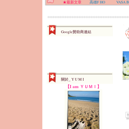
★最新文章
高雄F HO
VASA B
Google贊助商連結
關於_ Y U M I
【I am ＹＵＭＩ】