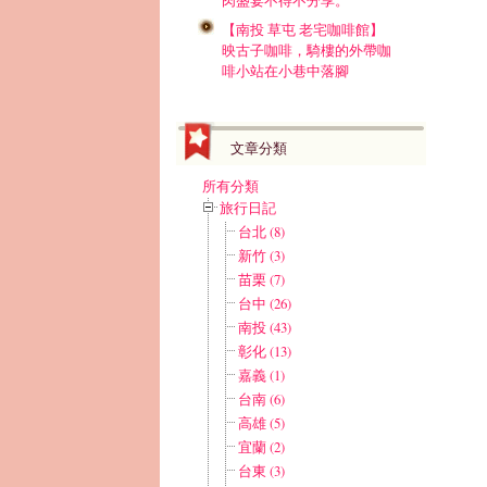
肉盛宴不得不分享。
【南投 草屯 老宅咖啡館】
映古子咖啡，騎樓的外帶咖
啡小站在小巷中落腳
文章分類
所有分類
旅行日記
台北 (8)
新竹 (3)
苗栗 (7)
台中 (26)
南投 (43)
彰化 (13)
嘉義 (1)
台南 (6)
高雄 (5)
宜蘭 (2)
台東 (3)