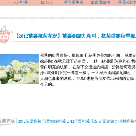
Två 耳機
MINI S
草間彌生台
萬家黑白切
荷花+漫俚
【2012苗栗杭菊花況】苗栗銅鑼九湖村，杭菊盛開秋季揭
秋季的街景多變，風貌萬千 花季更是精彩可期， 就由
始起跑! 在秋天裡下起的雪，一點一點溫暖你/妳的心 
雪白明亮的杭菊， 在剛下交流道的銅鑼，沿路皆可看見
漂~ 就像剛下完一陣雪一樣， 一大早抵達銅鑼九湖村，
人潮也漸漸的湧現， YUMI也把熊朋友帶出來晒晒太陽
今天的...
2012苗栗杭菊
苗栗銅鑼杭菊
2012苗栗杭菊花況
苗栗銅鑼九湖村杭菊