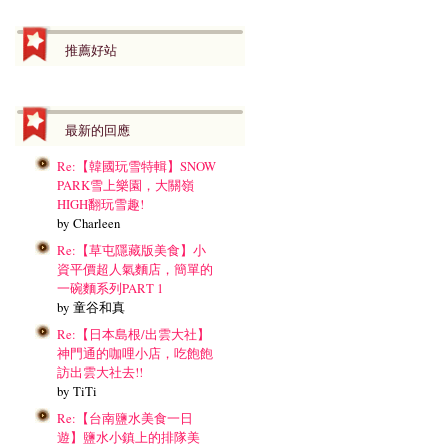
推薦好站
最新的回應
Re:【韓國玩雪特輯】SNOW
PARK雪上樂園，大關嶺
HIGH翻玩雪趣!
by Charleen
Re:【草屯隱藏版美食】小
資平價超人氣麵店，簡單的
一碗麵系列PART 1
by 童谷和真
Re:【日本島根/出雲大社】
神門通的咖哩小店，吃飽飽
訪出雲大社去!!
by TiTi
Re:【台南鹽水美食一日
遊】鹽水小鎮上的排隊美