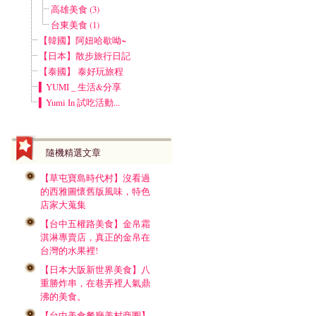
高雄美食 (3)
台東美食 (1)
【韓國】阿妞哈歇呦~
【日本】散步旅行日記
【泰國】 泰好玩旅程
▍YUMI _ 生活&分享
▍Yumi In 試吃活動...
隨機精選文章
【草屯寶島時代村】沒看過
的西雅圖懷舊版風味，特色
店家大蒐集
【台中五權路美食】金帛霜
淇淋專賣店，真正的金帛在
台灣的水果裡!
【日本大阪新世界美食】八
重勝炸串，在巷弄裡人氣鼎
沸的美食。
【台中美食餐廳美村商圈】