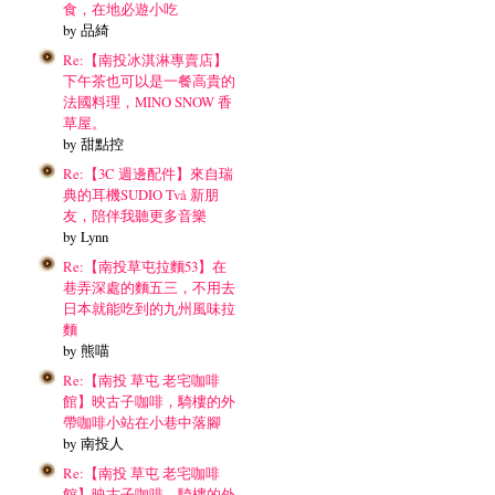
食，在地必遊小吃
by 品綺
Re:【南投冰淇淋專賣店】
下午茶也可以是一餐高貴的
法國料理，MINO SNOW 香
草屋。
by 甜點控
Re:【3C 週邊配件】來自瑞
典的耳機SUDIO Två 新朋
友，陪伴我聽更多音樂
by Lynn
Re:【南投草屯拉麵53】在
巷弄深處的麵五三，不用去
日本就能吃到的九州風味拉
麵
by 熊喵
Re:【南投 草屯 老宅咖啡
館】映古子咖啡，騎樓的外
帶咖啡小站在小巷中落腳
by 南投人
Re:【南投 草屯 老宅咖啡
館】映古子咖啡，騎樓的外