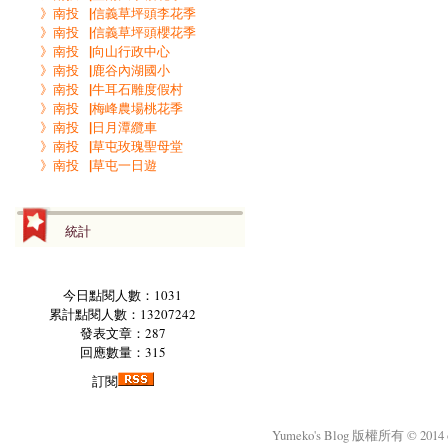
》南投▕信義草坪頭李花季
》南投▕信義草坪頭櫻花季
》南投▕向山行政中心
》南投▕鹿谷內湖國小
》南投▕牛耳石雕度假村
》南投▕梅峰農場桃花季
》南投▕日月潭纜車
》南投▕草屯玫瑰聖母堂
》南投▕草屯一日遊
統計
今日點閱人數：1031
累計點閱人數：13207242
發表文章：287
回應數量：315
訂閱
Yumeko's Blog 版權所有 © 2014 okm