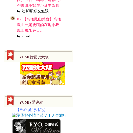
帶咖啡小站在小巷中落腳
by 幼咪咪好友無誤
Re:【高雄鳳山美食】高雄
鳳山一定要嚐的在地小吃，
鳳山鹹米荅目。
by albert
YUMI就愛玩大阪
YUMI♥愛逛網
【
Via's 旅行札記】