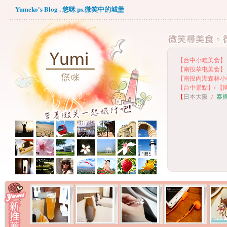
Yumeko's Blog . 悠咪 ps.微笑中的城堡
【台中小吃美食】
【
南投草屯美食】
【
南投內湖森林小
【
台中景點】
/
【
【
日本大阪
/
泰