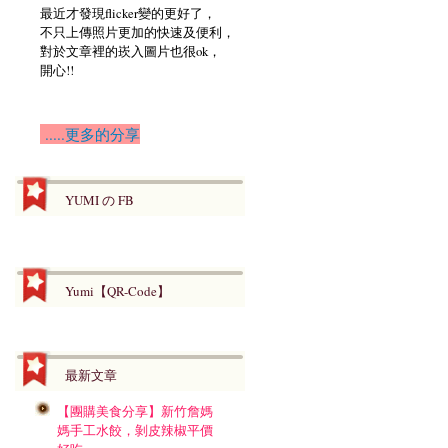
最近才發現flicker變的更好了，
不只上傳照片更加的快速及便利，
對於文章裡的崁入圖片也很ok，
開心!!
.....更多的分享
YUMI の FB
Yumi【QR-Code】
最新文章
【團購美食分享】新竹詹媽
媽手工水餃，剝皮辣椒平價