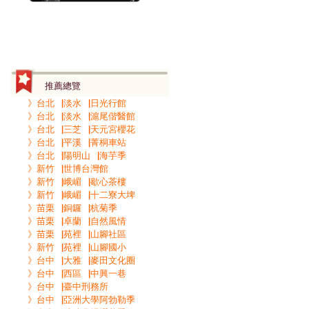
推薦總覽
》台北▕淡水▕日光行館
》台北▕淡水▕滬尾偕醫館
》台北▕三芝▕天元宮櫻花
》台北▕平溪▕菁桐車站
》台北▕陽明山▕海芋季
》新竹▕世博台灣館
》新竹▕峨嵋▕歇心茶樓
》新竹▕峨嵋▕十二寮大埤
》苗栗▕銅鑼▕杭菊季
》苗栗▕卓蘭▕自然風情
》苗栗▕苑裡▕山腳社區
》新竹▕苑裡▕山腳國小
》台中▕大雅▕麥田文化圈
》台中▕西區▕中興一巷
》台中▕臺中刑務所
》台中▕亞洲大學阿勃勒季