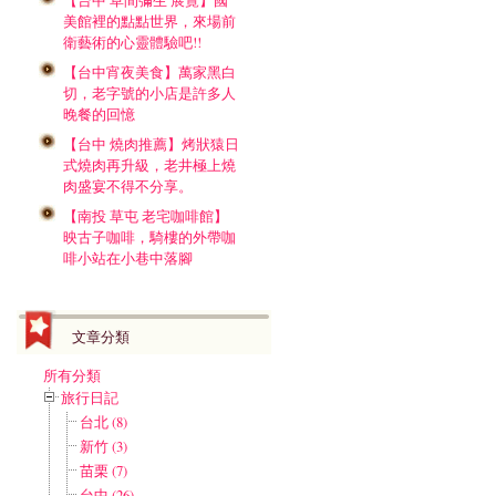
【台中 草間彌生 展覽】國
美館裡的點點世界，來場前
衛藝術的心靈體驗吧!!
【台中宵夜美食】萬家黑白
切，老字號的小店是許多人
晚餐的回憶
【台中 燒肉推薦】烤狀猿日
式燒肉再升級，老井極上燒
肉盛宴不得不分享。
【南投 草屯 老宅咖啡館】
映古子咖啡，騎樓的外帶咖
啡小站在小巷中落腳
文章分類
所有分類
旅行日記
台北 (8)
新竹 (3)
苗栗 (7)
台中 (26)