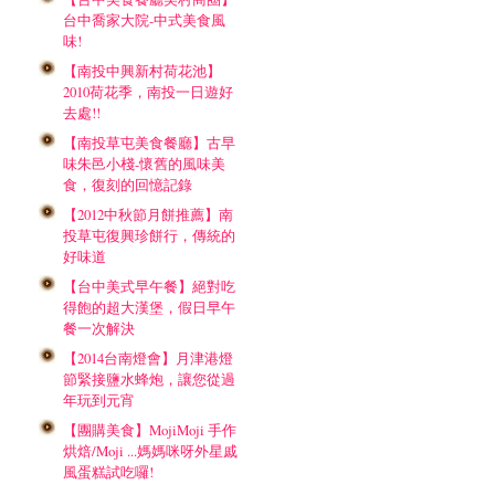
台中喬家大院-中式美食風
味!
【南投中興新村荷花池】
2010荷花季，南投一日遊好
去處!!
【南投草屯美食餐廳】古早
味朱邑小棧-懷舊的風味美
食，復刻的回憶記錄
【2012中秋節月餅推薦】南
投草屯復興珍餅行，傳統的
好味道
【台中美式早午餐】絕對吃
得飽的超大漢堡，假日早午
餐一次解決
【2014台南燈會】月津港燈
節緊接鹽水蜂炮，讓您從過
年玩到元宵
【團購美食】MojiMoji 手作
烘焙/Moji ...媽媽咪呀外星戚
風蛋糕試吃囉!