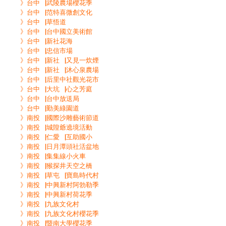
》台中▕武陵農場櫻花季
》台中▕范特喜微創文化
》台中▕草悟道
》台中▕台中國立美術館
》台中▕新社花海
》台中▕忠信市場
》台中▕新社▕又見一炊煙
》台中▕新社▕沐心泉農場
》台中▕后里中社觀光花市
》台中▕大坑▕心之芳庭
》台中▕台中放送局
》台中▕勤美綠園道
》南投▕國際沙雕藝術節道
》南投▕城隍爺遶境活動
》南投▕仁愛▕互助國小
》南投▕日月潭頭社活盆地
》南投▕集集線小火車
》南投▕猴探井天空之橋
》南投▕草屯▕寶島時代村
》南投▕中興新村阿勃勒季
》南投▕中興新村荷花季
》南投▕九族文化村
》南投▕九族文化村櫻花季
》南投▕暨南大學櫻花季