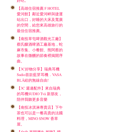
好吃。
【高雄住宿推薦 F HOTEL
愛河館】鄰近愛河畔與捷運
站出口，好睡的大床及寬廣
的空間，給您來高雄旅行的
最佳住宿推薦。
【南投草屯啤酒觀光工廠】
蔡氏釀酒啤酒工廠基地，蛇
麻市集、小餐館、熊阿蔡的
故事在微醺的節奏裡揭開序
曲。
【3C好物分享】瑞典耳機
Sudio首款藍芽耳機．VASA
BLÅ給的無線自由!
【3C 週邊配件】來自瑞典
的耳機SUDIO Två 新朋友，
陪伴我聽更多音樂
【南投冰淇淋專賣店】下午
茶也可以是一餐高貴的法國
料理，MINO SNOW 香草
屋。