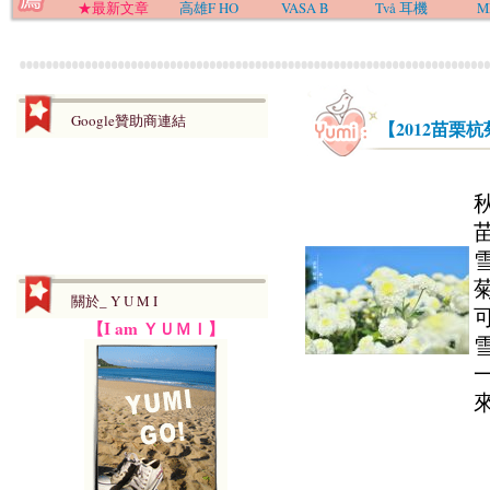
★最新文章
高雄F HO
VASA B
Två 耳機
M
Google贊助商連結
【2012苗
關於_ Y U M I
【I am ＹＵＭＩ】