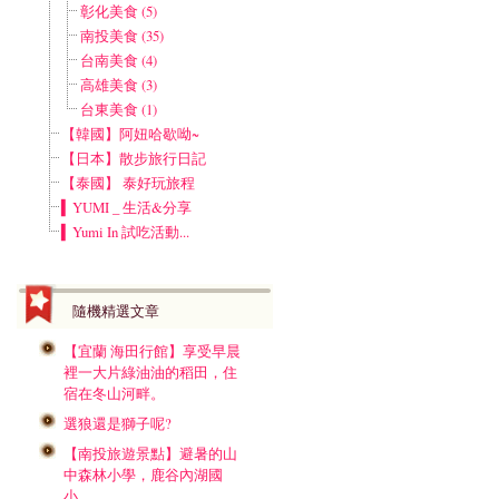
彰化美食 (5)
南投美食 (35)
台南美食 (4)
高雄美食 (3)
台東美食 (1)
【韓國】阿妞哈歇呦~
【日本】散步旅行日記
【泰國】 泰好玩旅程
▍YUMI _ 生活&分享
▍Yumi In 試吃活動...
隨機精選文章
【宜蘭 海田行館】享受早晨
裡一大片綠油油的稻田，住
宿在冬山河畔。
選狼還是獅子呢?
【南投旅遊景點】避暑的山
中森林小學，鹿谷內湖國
小。