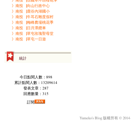
》南投▕信義草坪頭櫻花季
》南投▕向山行政中心
》南投▕鹿谷內湖國小
》南投▕牛耳石雕度假村
》南投▕梅峰農場桃花季
》南投▕日月潭纜車
》南投▕草屯玫瑰聖母堂
》南投▕草屯一日遊
統計
今日點閱人數：898
累計點閱人數：13209614
發表文章：287
回應數量：315
訂閱
Yumeko's Blog 版權所有 © 2014 okm