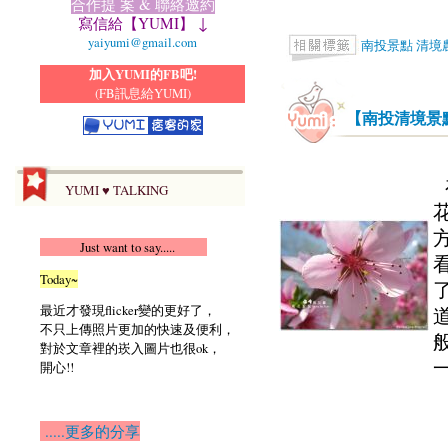
合作提 案 & 聯絡邀約
寫信給【YUMI】 ↓
yaiyumi@gmail.com
南投景點
清境
加入YUMI的FB吧!
(FB訊息給YUMI)
【南投清境景
YUMI ♥ TALKING
Just want to say.....
Today~
最近才發現flicker變的更好了，
不只上傳照片更加的快速及便利，
對於文章裡的崁入圖片也很ok，
開心!!
.....更多的分享