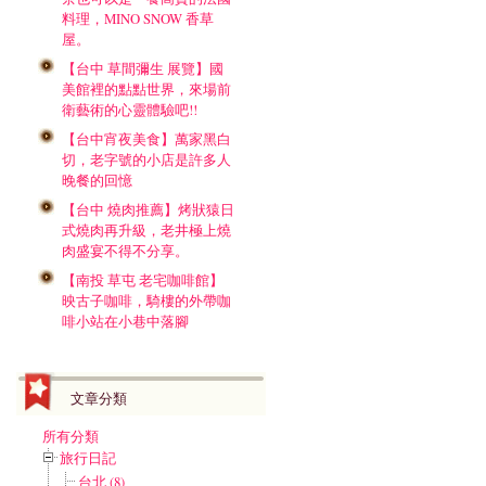
料理，MINO SNOW 香草
屋。
【台中 草間彌生 展覽】國
美館裡的點點世界，來場前
衛藝術的心靈體驗吧!!
【台中宵夜美食】萬家黑白
切，老字號的小店是許多人
晚餐的回憶
【台中 燒肉推薦】烤狀猿日
式燒肉再升級，老井極上燒
肉盛宴不得不分享。
【南投 草屯 老宅咖啡館】
映古子咖啡，騎樓的外帶咖
啡小站在小巷中落腳
文章分類
所有分類
旅行日記
台北 (8)