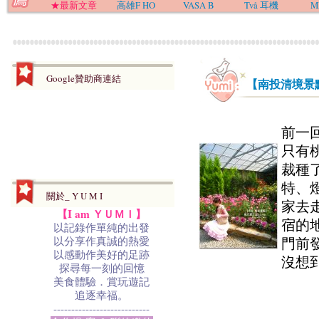
★最新文章
高雄F HO
VASA B
Två 耳機
M
Google贊助商連結
【南投清境景
前一
只有
裁種
特、燈
關於_ Y U M I
家去
【I am ＹＵＭＩ】
宿的
以記錄作單純的出發
以分享作真誠的熱愛
門前
以感動作美好的足跡
沒想到
探尋每一刻的回憶
美食體驗．賞玩遊記
追逐幸福。
---------------------------