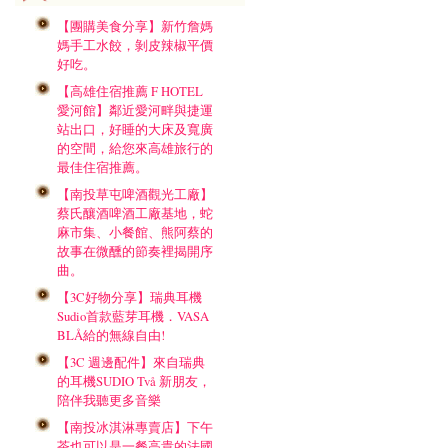
【團購美食分享】新竹詹媽
媽手工水餃，剝皮辣椒平價
好吃。
【高雄住宿推薦 F HOTEL
愛河館】鄰近愛河畔與捷運
站出口，好睡的大床及寬廣
的空間，給您來高雄旅行的
最佳住宿推薦。
【南投草屯啤酒觀光工廠】
蔡氏釀酒啤酒工廠基地，蛇
麻市集、小餐館、熊阿蔡的
故事在微醺的節奏裡揭開序
曲。
【3C好物分享】瑞典耳機
Sudio首款藍芽耳機．VASA
BLÅ給的無線自由!
【3C 週邊配件】來自瑞典
的耳機SUDIO Två 新朋友，
陪伴我聽更多音樂
【南投冰淇淋專賣店】下午
茶也可以是一餐高貴的法國