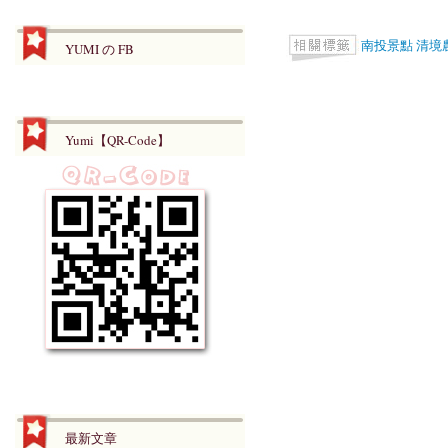
南投景點
清境
YUMI の FB
Yumi【QR-Code】
最新文章