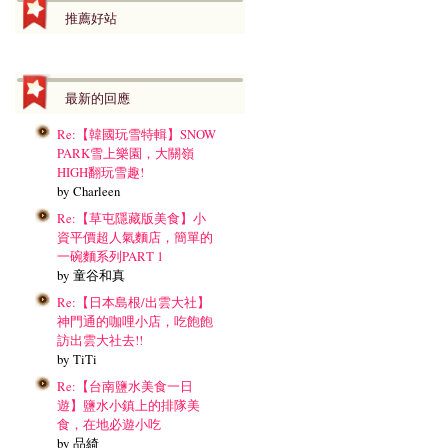
推薦好站
最新的回應
Re:【韓國玩雪特輯】SNOW
PARK雪上樂園，大關嶺
HIGH翻玩雪趣!
by Charleen
Re:【草屯隱藏版美食】小
資平價超人氣麵店，簡單的
一碗麵系列PART 1
by 童谷和真
Re:【日本島根/出雲大社】
神門通的咖哩小店，吃飽飽
訪出雲大社去!!
by TiTi
Re:【台南鹽水美食一日
遊】鹽水小鎮上的排隊美
食，在地必遊小吃
by 品綺