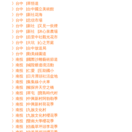
》台中▕草悟道
》台中▕台中國立美術館
》台中▕新社花海
》台中▕忠信市場
》台中▕新社▕又見一炊煙
》台中▕新社▕沐心泉農場
》台中▕后里中社觀光花市
》台中▕大坑▕心之芳庭
》台中▕台中放送局
》台中▕勤美綠園道
》南投▕國際沙雕藝術節道
》南投▕城隍爺遶境活動
》南投▕仁愛▕互助國小
》南投▕日月潭頭社活盆地
》南投▕集集線小火車
》南投▕猴探井天空之橋
》南投▕草屯▕寶島時代村
》南投▕中興新村阿勃勒季
》南投▕中興新村荷花季
》南投▕九族文化村
》南投▕九族文化村櫻花季
》南投▕暨南大學櫻花季
》南投▕信義草坪頭李花季