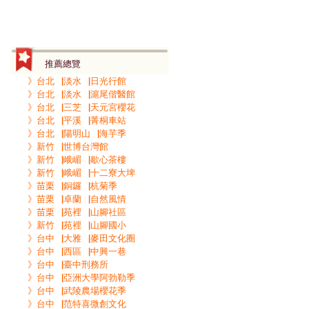
推薦總覽
》台北▕淡水▕日光行館
》台北▕淡水▕滬尾偕醫館
》台北▕三芝▕天元宮櫻花
》台北▕平溪▕菁桐車站
》台北▕陽明山▕海芋季
》新竹▕世博台灣館
》新竹▕峨嵋▕歇心茶樓
》新竹▕峨嵋▕十二寮大埤
》苗栗▕銅鑼▕杭菊季
》苗栗▕卓蘭▕自然風情
》苗栗▕苑裡▕山腳社區
》新竹▕苑裡▕山腳國小
》台中▕大雅▕麥田文化圈
》台中▕西區▕中興一巷
》台中▕臺中刑務所
》台中▕亞洲大學阿勃勒季
》台中▕武陵農場櫻花季
》台中▕范特喜微創文化