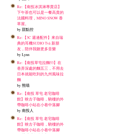
Re:【南投冰淇淋專賣店】
下午茶也可以是一餐高貴的
法國料理，MINO SNOW 香
草屋。
by 甜點控
Re:【3C 週邊配件】來自瑞
典的耳機SUDIO Två 新朋
友，陪伴我聽更多音樂
by Lynn
Re:【南投草屯拉麵53】在
巷弄深處的麵五三，不用去
日本就能吃到的九州風味拉
麵
by 熊喵
Re:【南投 草屯 老宅咖啡
館】映古子咖啡，騎樓的外
帶咖啡小站在小巷中落腳
by 南投人
Re:【南投 草屯 老宅咖啡
館】映古子咖啡，騎樓的外
帶咖啡小站在小巷中落腳