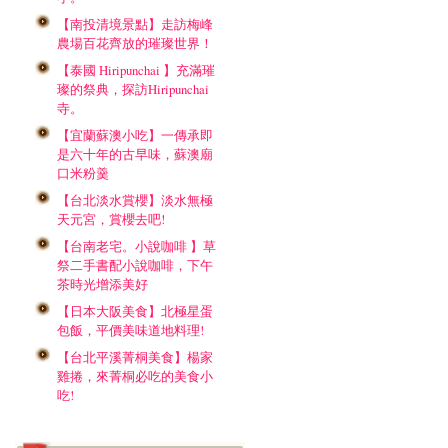
【南投清境景點】走訪梅峰
農場百花齊放的璀璨世界！
【泰國 Hiripunchai 】充滿璀
璨的祭典，探訪Hiripunchai
寺。
【宜蘭蘇澳小吃】一傳承即
是六十年的古早味，蘇澳廟
口米粉羹
【台北淡水賞櫻】淡水無極
天元宮，賞櫻去吧!
【台南老宅。小說咖啡 】草
祭二手書配小說咖啡，下午
茶時光增添美好
【日本大阪美食】北極星蛋
包飯，平價美味道地料理!
【台北平溪菁桐美食】楊家
雞捲，來菁桐必吃的美食小
吃!