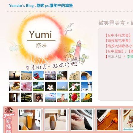
Yumeko's Blog . 悠咪 ps.微笑中的城堡
【台中小吃美食】
【
南投草屯美食】
【
南投內湖森林小
【
台中景點】
/
【
【
日本大阪
/
泰