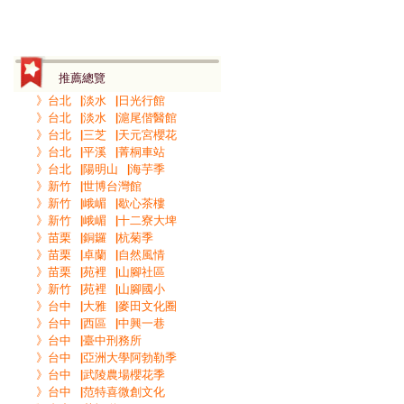
推薦總覽
》台北▕淡水▕日光行館
》台北▕淡水▕滬尾偕醫館
》台北▕三芝▕天元宮櫻花
》台北▕平溪▕菁桐車站
》台北▕陽明山▕海芋季
》新竹▕世博台灣館
》新竹▕峨嵋▕歇心茶樓
》新竹▕峨嵋▕十二寮大埤
》苗栗▕銅鑼▕杭菊季
》苗栗▕卓蘭▕自然風情
》苗栗▕苑裡▕山腳社區
》新竹▕苑裡▕山腳國小
》台中▕大雅▕麥田文化圈
》台中▕西區▕中興一巷
》台中▕臺中刑務所
》台中▕亞洲大學阿勃勒季
》台中▕武陵農場櫻花季
》台中▕范特喜微創文化