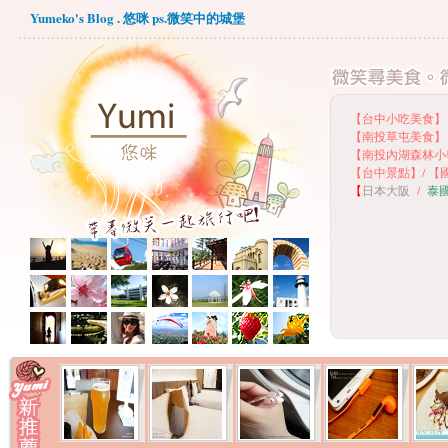
Yumeko's Blog . 悠咪 ps.微笑中的城堡
【台中小吃美食】
【
南投草屯美食】
【
南投內湖森林小
【
台中景點】
/
【
【
日本大阪
/
泰