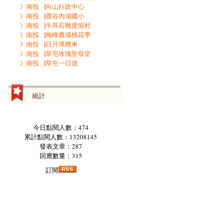
》南投▕向山行政中心
》南投▕鹿谷內湖國小
》南投▕牛耳石雕度假村
》南投▕梅峰農場桃花季
》南投▕日月潭纜車
》南投▕草屯玫瑰聖母堂
》南投▕草屯一日遊
統計
今日點閱人數：474
累計點閱人數：13208145
發表文章：287
回應數量：315
訂閱