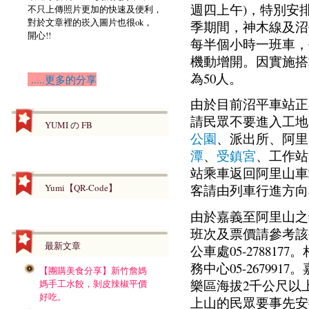
週四上午)，特別安
不只上傳照片更加的快速及便利，
對於文章裡的崁入圖片也很ok，
季期間，神木線及沼
開心!!
每半個小時一班車，每
機動增開。因實施搭
為50人。
.....更多的分享
由於目前沼平車站正
請民眾不要進入工地
YUMI の FB
公園
、派出所、阿里
潭
、
受鎮宮
、工作站
站乘車返回阿里山車
Yumi【QR-Code】
客請由列車行進方向
由於嘉義至阿里山之
班次及票價請參考該
最新文章
公車處05-278817
務中心05-2679
【團購美食分享】新竹詹媽
樂區海拔2千公尺以
媽手工水餃，剝皮辣椒平價
好吃。
上山的民眾要事先安