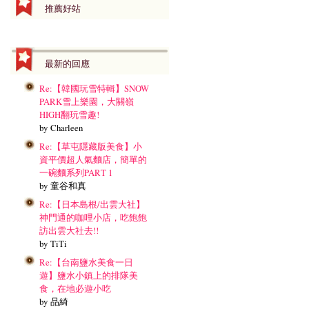
推薦好站
最新的回應
Re:【韓國玩雪特輯】SNOW
PARK雪上樂園，大關嶺
HIGH翻玩雪趣!
by Charleen
Re:【草屯隱藏版美食】小
資平價超人氣麵店，簡單的
一碗麵系列PART 1
by 童谷和真
Re:【日本島根/出雲大社】
神門通的咖哩小店，吃飽飽
訪出雲大社去!!
by TiTi
Re:【台南鹽水美食一日
遊】鹽水小鎮上的排隊美
食，在地必遊小吃
by 品綺