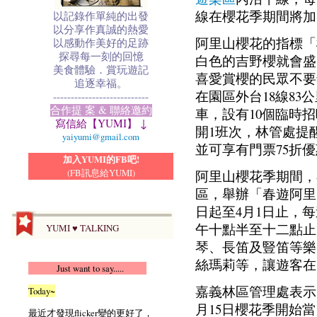
線在櫻花季期間將加
以記錄作單純的出發
以分享作真誠的熱愛
阿里山櫻花的指標「
以感動作美好的足跡
探尋每一刻的回憶
白色的吉野櫻就會盛
美食體驗．賞玩遊記
喜愛賞櫻的民眾不要
追逐幸福。
在園區外台18線83
---------------------------
合作提 案 & 聯絡邀約
車，設有10個臨時
寫信給【YUMI】 ↓
開1班次，林管處提
yaiyumi@gmail.com
並可享有門票75折
加入YUMI的FB吧!
(FB訊息給YUMI)
阿里山櫻花季期間，
區，舉辦「春遊阿里
日起至4月1日止，
午十點半至十二點止
YUMI ♥ TALKING
琴、長笛及豎笛等樂
絲瑪莉等，讓遊客在
Just want to say.....
嘉義林區管理處表示
Today~
月15日櫻花季開始當
最近才發現flicker變的更好了，