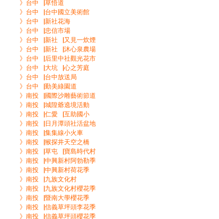
》台中▕草悟道
》台中▕台中國立美術館
》台中▕新社花海
》台中▕忠信市場
》台中▕新社▕又見一炊煙
》台中▕新社▕沐心泉農場
》台中▕后里中社觀光花市
》台中▕大坑▕心之芳庭
》台中▕台中放送局
》台中▕勤美綠園道
》南投▕國際沙雕藝術節道
》南投▕城隍爺遶境活動
》南投▕仁愛▕互助國小
》南投▕日月潭頭社活盆地
》南投▕集集線小火車
》南投▕猴探井天空之橋
》南投▕草屯▕寶島時代村
》南投▕中興新村阿勃勒季
》南投▕中興新村荷花季
》南投▕九族文化村
》南投▕九族文化村櫻花季
》南投▕暨南大學櫻花季
》南投▕信義草坪頭李花季
》南投▕信義草坪頭櫻花季