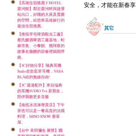
【高雄住宿推薦 F HOTEL
安全，才能在新春享
愛河館】鄰近愛河畔與捷運
站出口，好睡的大床及寬廣
的空間，給您來高雄旅行的
最佳住宿推薦。
其它
【南投草屯啤酒觀光工廠】
蔡氏釀酒啤酒工廠基地，蛇
麻市集、小餐館、熊阿蔡的
故事在微醺的節奏裡揭開序
曲。
【3C好物分享】瑞典耳機
Sudio首款藍芽耳機．VASA
BLÅ給的無線自由!
【3C 週邊配件】來自瑞典
的耳機SUDIO Två 新朋友，
陪伴我聽更多音樂
【南投冰淇淋專賣店】下午
茶也可以是一餐高貴的法國
料理，MINO SNOW 香草
屋。
【台中 草間彌生 展覽】國