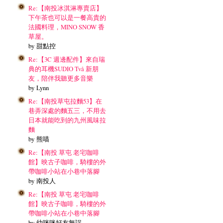
Re:【南投冰淇淋專賣店】
下午茶也可以是一餐高貴的
法國料理，MINO SNOW 香
草屋。
by 甜點控
Re:【3C 週邊配件】來自瑞
典的耳機SUDIO Två 新朋
友，陪伴我聽更多音樂
by Lynn
Re:【南投草屯拉麵53】在
巷弄深處的麵五三，不用去
日本就能吃到的九州風味拉
麵
by 熊喵
Re:【南投 草屯 老宅咖啡
館】映古子咖啡，騎樓的外
帶咖啡小站在小巷中落腳
by 南投人
Re:【南投 草屯 老宅咖啡
館】映古子咖啡，騎樓的外
帶咖啡小站在小巷中落腳
by 幼咪咪好友無誤