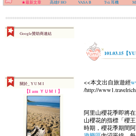
★最新文章
高雄F HO
VASA B
Två 耳機
M
Google贊助商連結
101.03.15
<<本文出自旅遊經
ww
關於_ Y U M I
/http://www1.travelr
【I am ＹＵＭＩ】
阿里山櫻花季即將在3
山櫻花的指標「櫻王
時期，櫻花季期間阿
遊樂區
內沼平線，每