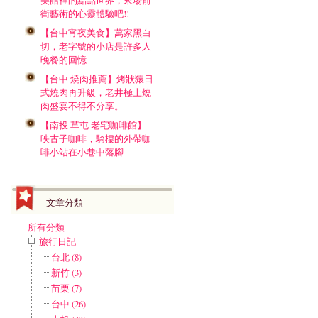
美館裡的點點世界，來場前
衛藝術的心靈體驗吧!!
【台中宵夜美食】萬家黑白
切，老字號的小店是許多人
晚餐的回憶
【台中 燒肉推薦】烤狀猿日
式燒肉再升級，老井極上燒
肉盛宴不得不分享。
【南投 草屯 老宅咖啡館】
映古子咖啡，騎樓的外帶咖
啡小站在小巷中落腳
文章分類
所有分類
旅行日記
台北 (8)
新竹 (3)
苗栗 (7)
台中 (26)