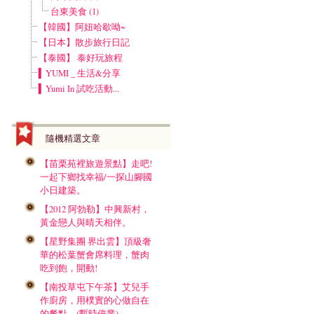
台東美食 (1)
【韓國】阿妞哈歇呦~
【日本】散步旅行日記
【泰國】 泰好玩旅程
▍YUMI _ 生活&分享
▍Yumi In 試吃活動...
隨機精選文章
【苗栗苑裡旅遊景點】走吧!
一起下鄉找幸福/一探山腳國
小日建築。
【2012 阿勃勒】中興新村，
黃金戀人與晴天相伴。
【星野集團 界出雲】頂級奢
華的松葉蟹會席料理，蟹肉
吃到飽，開動!
【南投草屯下午茶】艾兒手
作廚房，用樸實的心做自在
的餐點。(暫時停業)