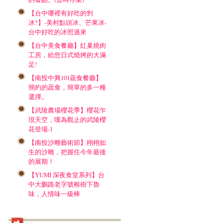
【台中哪裡有好吃的剉
冰?】-美村點頭冰、芒果冰-
台中好吃的冰照過來
【台中美食餐廳】紅巢燒肉
工房，給您日式燒烤的大滿
足!
【南投中興101蔬食餐廳】
簡約的蔬食，簡單的多一種
選擇。
【武陵農場櫻花季】櫻花乍
現天空，嘆為觀止的武陵櫻
花登場-1
【南投沙雕藝術節】栩栩如
生的沙雕，把握住今年最後
的展期！
【YUMI 深夜食堂系列】台
中大鵬路老字號榕樹下魯
味，人情味一級棒